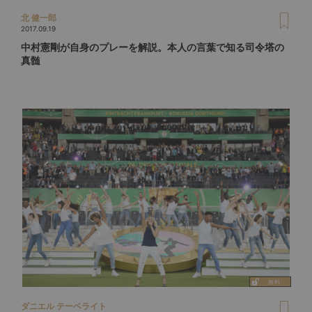
北 健一郎
2017.09.19
中村憲剛が自身のプレーを解説。本人の言葉で知る司令塔の
真髄
ダニエル テーベライト