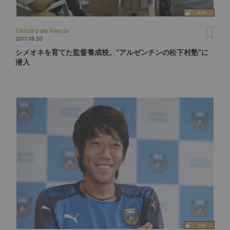
Chizuru de Garcia
2017.09.20
シメオネを育てた監督養成校。“アルゼンチンの松下村塾”に
潜入