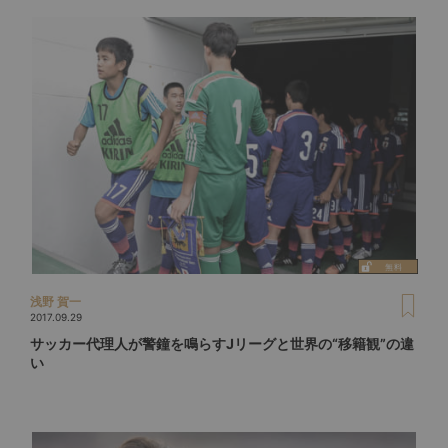
浅野 賀一
2017.09.29
サッカー代理人が警鐘を鳴らすJリーグと世界の“移籍観”の違
い