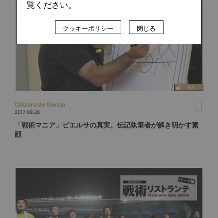
覧ください。
クッキーポリシー
閉じる
Chizuru de Garcia
2017.09.26
「戦術マニア」ビエルサの真実。伝記執筆者が解き明かす素
顔