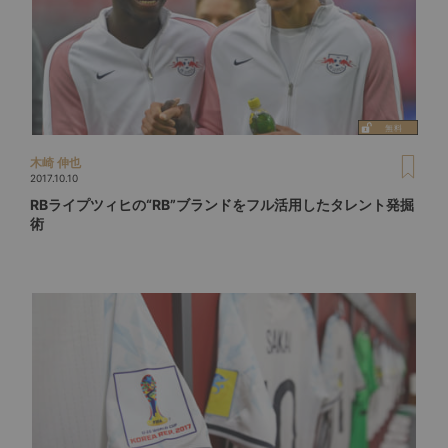
木崎 伸也
2017.10.10
RBライプツィヒの“RB”ブランドをフル活用したタレント発掘
術