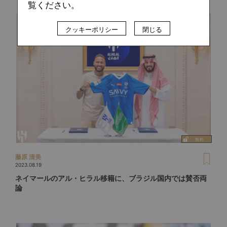
覧ください。
クッキーポリシー
閉じる
藤原 清美
2023.08.19
ネイマールのアル・ヒラル移籍に、ブラジル国内では賛否両
論