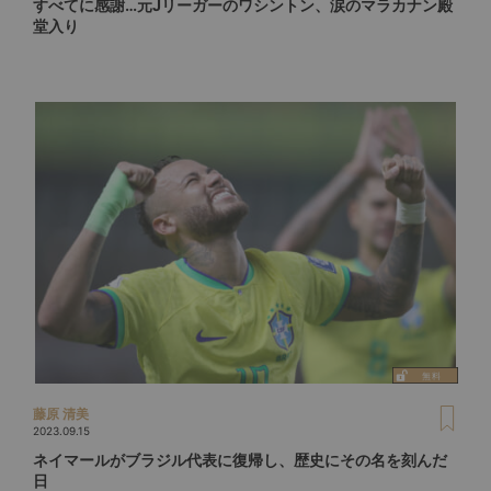
すべてに感謝…元Jリーガーのワシントン、涙のマラカナン殿
堂入り
藤原 清美
2023.09.15
ネイマールがブラジル代表に復帰し、歴史にその名を刻んだ
日