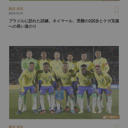
藤原 清美
2023.10.31
ブラジルに訪れた試練。ネイマール、受難の2試合とケガ克服
への長い道のり
藤原 清美