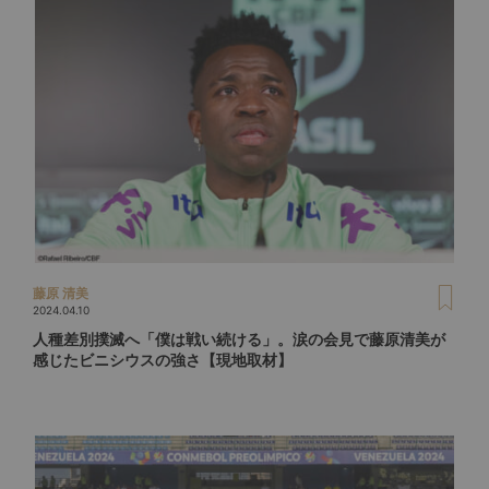
藤原 清美
2024.04.10
人種差別撲滅へ「僕は戦い続ける」。涙の会見で藤原清美が
感じたビニシウスの強さ【現地取材】