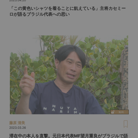
2023.04.20
「この黄色いシャツを着ることに飢えている」主将カセミー
ロが語るブラジル代表への思い
藤原 清美
2023.03.26
滞在中の本人を直撃。元日本代表MF望月重良がブラジルで語