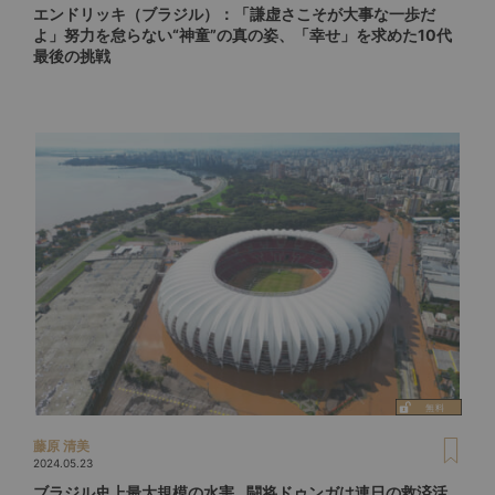
エンドリッキ（ブラジル）：「謙虚さこそが大事な一歩だ
よ」努力を怠らない“神童”の真の姿、「幸せ」を求めた10代
最後の挑戦
藤原 清美
2024.05.23
ブラジル史上最大規模の水害…闘将ドゥンガは連日の救済活