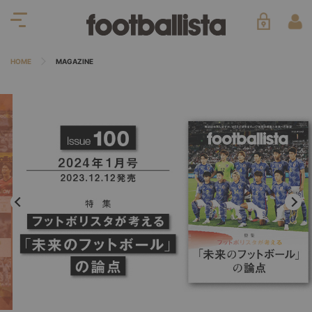
HOME
MAGAZINE