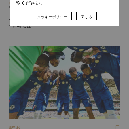
覧ください。
山中 忍
2025.09.22
プレミアリーグで進むアスリート化の正体。開幕節の「オ
クッキーポリシー
閉じる
フ・ザ・ボール・ラン」3冠王、ビルツが体現する“フットボ
ールIQ”とは？
山中 忍