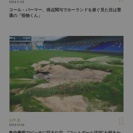
2024.11.03
コール・パーマー、得点関与でホーランドを凌ぐ見た目は普
通の「怪物くん」
山中 忍
2024.10.05
集中豪雨でピッチに巨大な穴。“フットボール沈没”を招きか