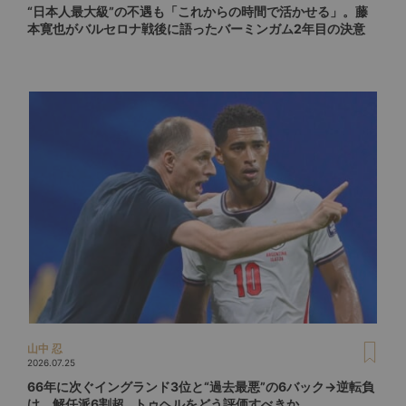
“日本人最大級”の不遇も「これからの時間で活かせる」。藤
本寛也がバルセロナ戦後に語ったバーミンガム2年目の決意
山中 忍
2026.07.25
66年に次ぐイングランド3位と“過去最悪”の6バック→逆転負
け。解任派6割超…トゥヘルをどう評価すべきか