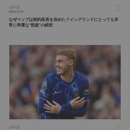
山中 忍
2024.12.07
なぜペップは契約延長を決めた？イングランドにとっても非
常に幸運な“怪盗”の続投
山中 忍