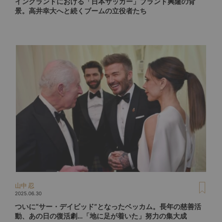
イングランドにおける「日本サッカー」ブランド興隆の背
景。高井幸大へと続くブームの立役者たち
山中 忍
2025.06.30
ついに“サー・デイビッド”となったベッカム。長年の慈善活
動、あの日の復活劇…「地に足が着いた」努力の集大成