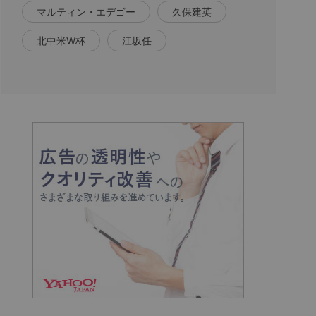
マルティン・エデゴー
久保建英
北中米W杯
江坂任