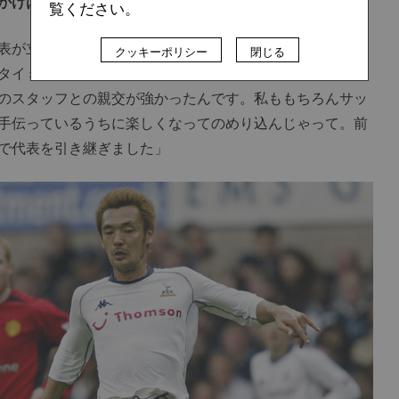
かけは？
覧ください。
が立ち上げたんですよ。2002年のワールドカップの後
クッキーポリシー
閉じる
タイミングで。前任の代表はロンドン在住で幼少期にトッ
のスタッフとの親交が強かったんです。私ももちろんサッ
手伝っているうちに楽しくなってのめり込んじゃって。前
で代表を引き継ぎました」