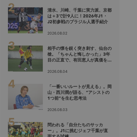
清水、川崎、千葉に実力派、京都
は＋3で計9人に！2026年J1・
J2初参戦のブラジル人選手紹介
2026.08.02
相手の懐を鋭く突き刺す、仙台の
槍。「ちゃんと悔しかった」3年
目の正直で、有田恵人が真価を示
すシーズンへ
2026.08.04
「一番いいルートが見える」。岡
山・西川潤が語る、“アシストの
1つ前”を生む思考法
2026.08.03
問われる「自分たちのサッカ
ー」。J1に挑むジェフ千葉が直
面する試練