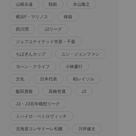
山根永遠
戦術
木山隆之
横浜F・マリノス
移籍
西川潤
J2リーグ
ジェフユナイテッド市原・千葉
ちばぎんカップ
ユン・ジョンファン
ヨハン・クライフ
小林慶行
文化
日本代表
柏レイソル
飯田貴敬
高橋壱晟
J2
J2・J3百年構想リーグ
ミハイロ・ペトロヴィッチ
北海道コンサドーレ札幌
川井健太