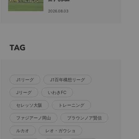
2026.08.03
TAG
J1リーグ
J1百年構想リーグ
Jリーグ
いわきFC
セレッソ大阪
トレーニング
ファジアーノ岡山
ブラウンノア賢信
ルカオ
レオ・ガウショ