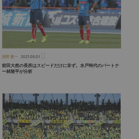
浅野 賀一
2021.05.01
前田大然の長所はスピードだけに非ず。水戸時代のパートナ
ー林陵平が分析