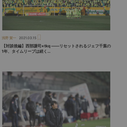
浅野 賀一
2021.03.15
【対談後編】西部謙司×tkq ――リセットされるジェフ千葉の
1年、タイムリープは続く…