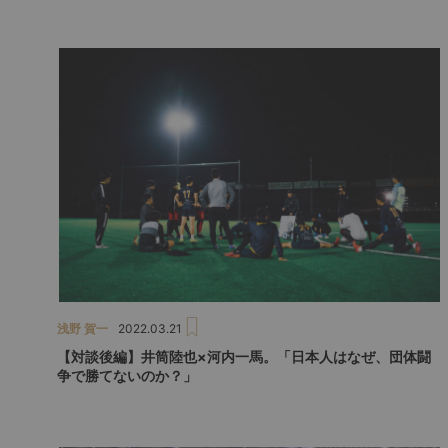
浅野 賀一
2022.03.21
【対談後編】井筒陸也×河内一馬。「日本人はなぜ、団体闘
争で勝てないのか？」