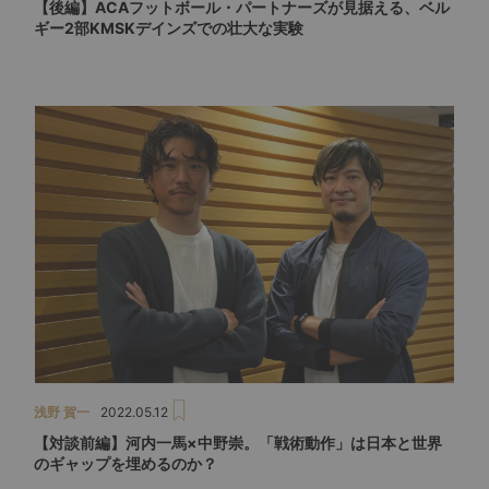
【後編】ACAフットボール・パートナーズが見据える、ベル
ギー2部KMSKデインズでの壮大な実験
浅野 賀一
2022.05.12
【対談前編】河内一馬×中野崇。「戦術動作」は日本と世界
のギャップを埋めるのか？