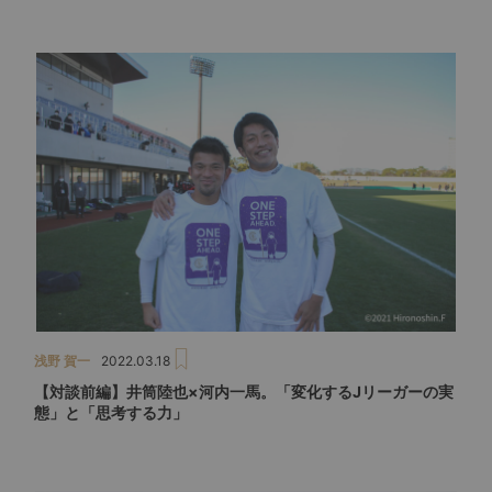
浅野 賀一
2022.03.18
【対談前編】井筒陸也×河内一馬。「変化するJリーガーの実
態」と「思考する力」