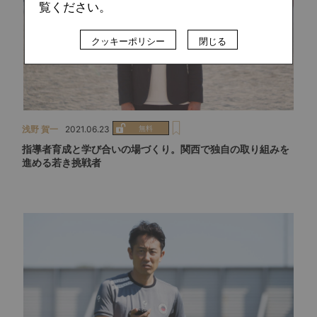
覧ください。
クッキーポリシー
閉じる
浅野 賀一
2021.06.23
指導者育成と学び合いの場づくり。関西で独自の取り組みを
進める若き挑戦者