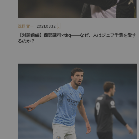
浅野 賀一
2021.03.12
【対談前編】西部謙司×tkq――なぜ、人はジェフ千葉を愛す
るのか？