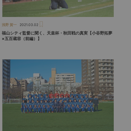
浅野 賀一
2021.03.02
福山シティ監督に聞く、天皇杯・秋田戦の真実【小谷野拓夢
×五百蔵容（前編）】