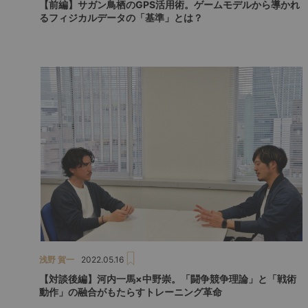
【前編】サガン鳥栖のGPS活用術。ゲームモデルから導かれ
るフィジカルデータの「基準」とは？
浅野 賀一
2022.05.16
【対談後編】河内一馬×中野崇。「闘争競争理論」と「戦術
動作」の融合がもたらすトレーニング革命