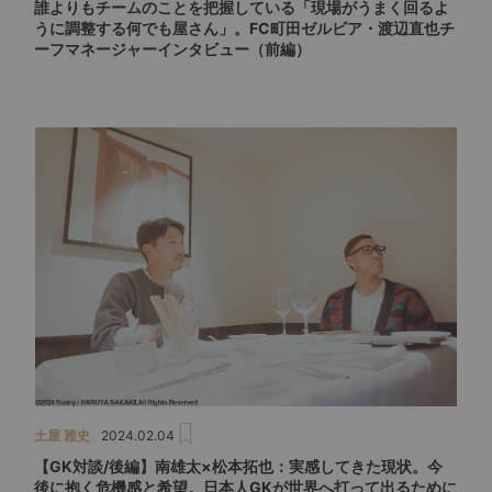
誰よりもチームのことを把握している「現場がうまく回るよ
うに調整する何でも屋さん」。FC町田ゼルビア・渡辺直也チ
ーフマネージャーインタビュー（前編）
土屋 雅史
2024.02.04
【GK対談/後編】南雄太×松本拓也：実感してきた現状。今
後に抱く危機感と希望。日本人GKが世界へ打って出るために