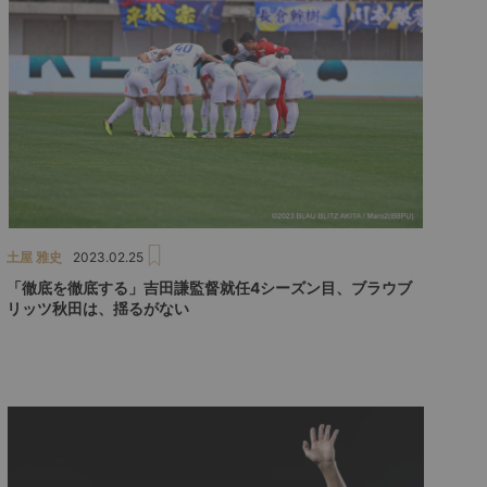
土屋 雅史
2023.02.25
「徹底を徹底する」吉田謙監督就任4シーズン目、ブラウブ
リッツ秋田は、揺るがない