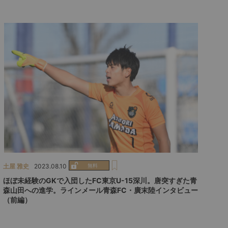
土屋 雅史
2023.08.10
ほぼ未経験のGKで入団したFC東京U-15深川。唐突すぎた青
森山田への進学。ラインメール青森FC・廣末陸インタビュー
（前編）