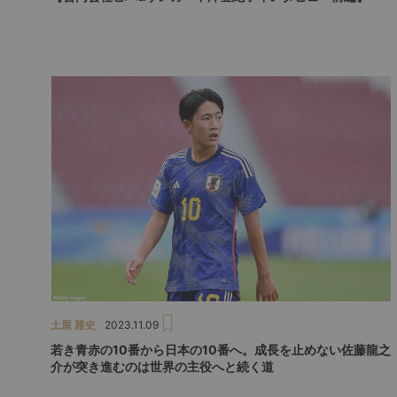
土屋 雅史
2023.11.09
若き青赤の10番から日本の10番へ。成長を止めない佐藤龍之
介が突き進むのは世界の主役へと続く道