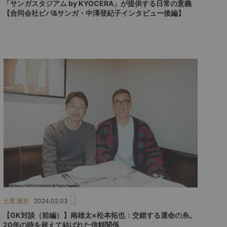
「サンガスタジアム by KYOCERA」が提供する日常の意義
【合同会社ビバ&サンガ・中澤登紀子インタビュー後編】
土屋 雅史
2024.02.03
【GK対談（前編）】南雄太×松本拓也：交錯する運命の糸。
20年の時を超えて結ばれた信頼関係