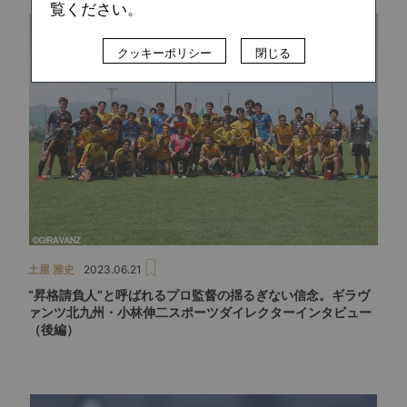
覧ください。
クッキーポリシー
閉じる
土屋 雅史
2023.06.21
“昇格請負人”と呼ばれるプロ監督の揺るぎない信念。ギラヴ
ァンツ北九州・小林伸二スポーツダイレクターインタビュー
（後編）