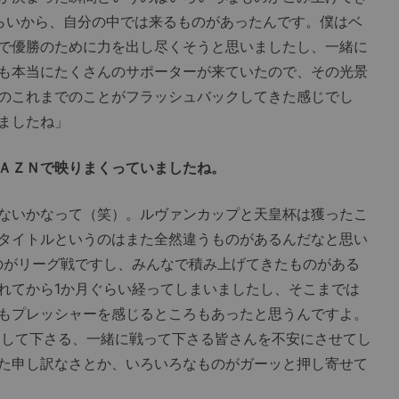
らいから、自分の中では来るものがあったんです。僕はベ
で優勝のために力を出し尽くそうと思いましたし、一緒に
も本当にたくさんのサポーターが来ていたので、その光景
のこれまでのことがフラッシュバックしてきた感じでし
ましたね」
ＡＺＮで映りまくっていましたね。
ないかなって（笑）。ルヴァンカップと天皇杯は獲ったこ
タイトルというのはまた全然違うものがあるんだなと思い
のがリーグ戦ですし、みんなで積み上げてきたものがある
れてから1か月ぐらい経ってしまいましたし、そこまでは
もプレッシャーを感じるところもあったと思うんですよ。
援して下さる、一緒に戦って下さる皆さんを不安にさせてし
た申し訳なさとか、いろいろなものがガーッと押し寄せて