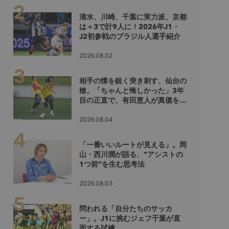
清水、川崎、千葉に実力派、京都
は＋3で計9人に！2026年J1・
J2初参戦のブラジル人選手紹介
2026.08.02
相手の懐を鋭く突き刺す、仙台の
槍。「ちゃんと悔しかった」3年
目の正直で、有田恵人が真価を示
すシーズンへ
2026.08.04
「一番いいルートが見える」。岡
山・西川潤が語る、“アシストの
1つ前”を生む思考法
2026.08.03
問われる「自分たちのサッカ
ー」。J1に挑むジェフ千葉が直
面する試練