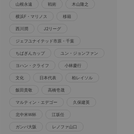
山根永遠
戦術
木山隆之
横浜F・マリノス
移籍
西川潤
J2リーグ
ジェフユナイテッド市原・千葉
ちばぎんカップ
ユン・ジョンファン
ヨハン・クライフ
小林慶行
文化
日本代表
柏レイソル
飯田貴敬
高橋壱晟
マルティン・エデゴー
久保建英
北中米W杯
江坂任
ガンバ大阪
レノファ山口