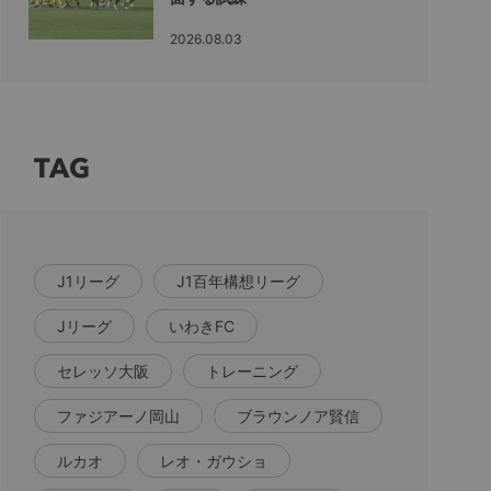
2026.08.03
TAG
J1リーグ
J1百年構想リーグ
Jリーグ
いわきFC
セレッソ大阪
トレーニング
ファジアーノ岡山
ブラウンノア賢信
ルカオ
レオ・ガウショ