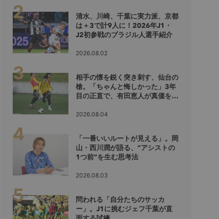
清水、川崎、千葉に実力派、京都
は＋3で計9人に！2026年J1・
J2初参戦のブラジル人選手紹介
2026.08.02
相手の懐を鋭く突き刺す、仙台の
槍。「ちゃんと悔しかった」3年
目の正直で、有田恵人が真価を示
すシーズンへ
2026.08.04
「一番いいルートが見える」。岡
山・西川潤が語る、“アシストの
1つ前”を生む思考法
2026.08.03
問われる「自分たちのサッカ
ー」。J1に挑むジェフ千葉が直
面する試練