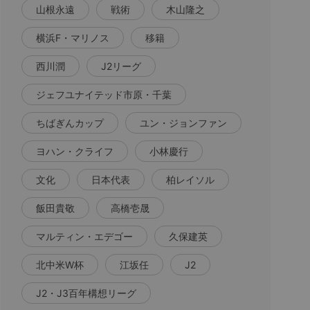
山根永遠
戦術
木山隆之
横浜F・マリノス
移籍
西川潤
J2リーグ
ジェフユナイテッド市原・千葉
ちばぎんカップ
ユン・ジョンファン
ヨハン・クライフ
小林慶行
文化
日本代表
柏レイソル
飯田貴敬
高橋壱晟
マルティン・エデゴー
久保建英
北中米W杯
江坂任
J2
J2・J3百年構想リーグ