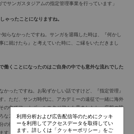
ガでサンガスタジアムの指定管理事業を行っています」
っしゃったことになりますね。
か知らなかったですね。サンガを退職した時は、『何かし
事に就けたら』と考えていた時に、ご縁をいただきまし
で働くことになったのはご自身の中でも意外な流れでした
なかったですね。お恥ずかしい話ですけど、『指定管理』
す。ただ、サンガ時代に、アカデミーの遠征で一緒に海外
その中でフットボールスタジアムも見ましたし、広報の時
ろなスタジアムを見てきた中で、『地元に素敵なスタジア
利用分析および広告配信等のためにクッキ
ーを利用してアクセスデータを取得してい
分の街にスタジアムができることってなかなかないことだ
ます。詳しくは「クッキーポリシー」をご
ます」