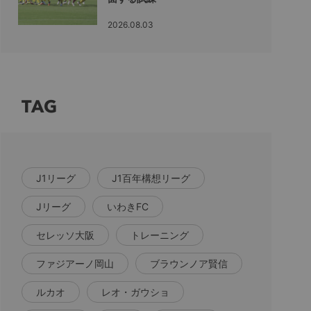
2026.08.03
TAG
J1リーグ
J1百年構想リーグ
Jリーグ
いわきFC
セレッソ大阪
トレーニング
ファジアーノ岡山
ブラウンノア賢信
ルカオ
レオ・ガウショ