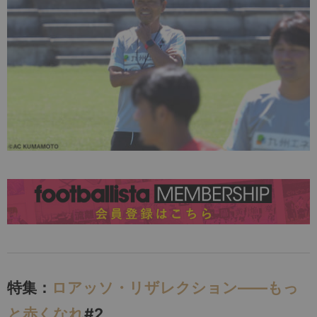
特集：
ロアッソ・リザレクション――もっ
と赤くなれ
#2