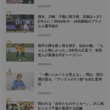
2026.08.05
清水、川崎、千葉に実力派、京都は＋3で
計9人に！2026年J1・J2初参戦のブラジ
ル人選手紹介
2026.08.02
相手の懐を鋭く突き刺す、仙台の槍。「ち
ゃんと悔しかった」3年目の正直で、有田
恵人が真価を示すシーズンへ
2026.08.04
「一番いいルートが見える」。岡山・西川
潤が語る、“アシストの1つ前”を生む思考
法
2026.08.03
問われる「自分たちのサッカー」。J1に挑
むジェフ千葉が直面する試練