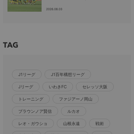
2026.08.03
TAG
J1リーグ
J1百年構想リーグ
Jリーグ
いわきFC
セレッソ大阪
トレーニング
ファジアーノ岡山
ブラウンノア賢信
ルカオ
レオ・ガウショ
山根永遠
戦術