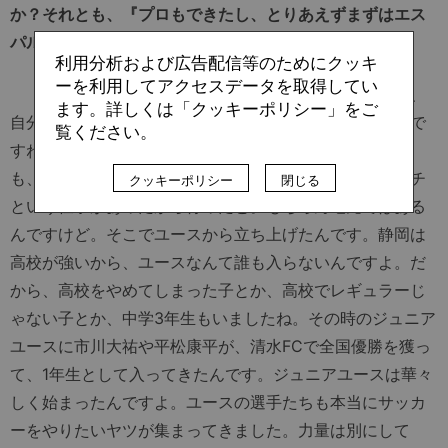
か？それとも、『プロもできたし、とりあえずまずはエス
パルスに入ってみようかな』という感じでしたか？
利用分析および広告配信等のためにクッキ
ーを利用してアクセスデータを取得してい
「『サッカーで食っていくんだ』とは思いましたけど、
ます。詳しくは「クッキーポリシー」をご
自分の中ではそんなに一大決心というわけでもなかったで
覧ください。
すね。割と軽い感じでした。清水エスパルスに行ったの
も、自分の地元だからではなくて、そこにサッカーコーチ
クッキーポリシー
閉じる
という仕事があったから行ったと。もちろん地元ではある
んですけど。そこでユースから立ち上げたんです。静岡は
高校が強いから、ユースなんて誰も入らないんですよ。だ
から、高校をやめてしまった子とか、高校でレギュラーじ
ゃない子とか、中学3年生もいましたね。その時のジュニア
ユースに市川大祐や平松康平が、清水FCで全国優勝を獲っ
て、1年生として入ってきたんです。ジュニアユースは華々
しく始まったんですよ。ユースの選手たちも本当にサッカ
ーをやりたいヤツが集まってきました。力量は別にして