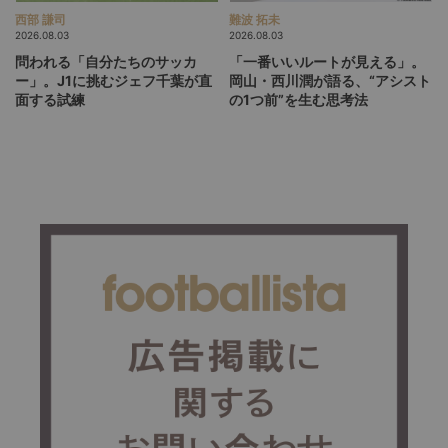
西部 謙司
難波 拓未
2026.08.03
2026.08.03
問われる「自分たちのサッカ
「一番いいルートが見える」。
ー」。J1に挑むジェフ千葉が直
岡山・西川潤が語る、“アシスト
面する試練
の1つ前”を生む思考法