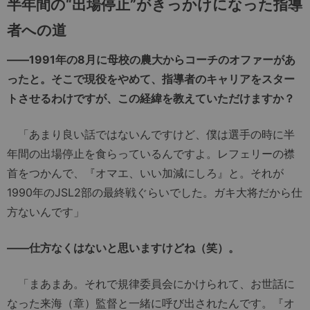
半年間の“出場停止”がきっかけになった指導
者への道
――1991年の8月に母校の農大からコーチのオファーがあ
ったと。そこで現役をやめて、指導者のキャリアをスター
トさせるわけですが、この経緯を教えていただけますか？
「あまり良い話ではないんですけど、僕は選手の時に半
年間の出場停止を食らっているんですよ。レフェリーの襟
首をつかんで、『オマエ、いい加減にしろ』と。それが
1990年のJSL2部の最終戦ぐらいでした。ガキ大将だから仕
方ないんです」
――仕方なくはないと思いますけどね（笑）。
「まあまあ。それで規律委員会にかけられて、お世話に
なった来海（章）監督と一緒に呼び出されたんです。『オ