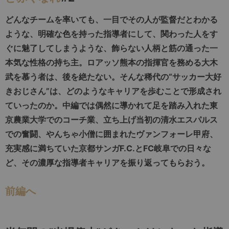
どんなチームを率いても、一目でその人が監督だとわかる
ような、明確な色を持った指導者にして、関わった人をす
ぐに魅了してしまうような、飾らない人柄と筋の通った一
本気な性格の持ち主。ロアッソ熊本の指揮官を務める大木
武を慕う者は、後を絶たない。そんな稀代の“サッカー大好
きおじさん”は、どのようなキャリアを歩むことで形成され
ていったのか。中編では偶然に導かれて足を踏み入れた東
京農業大学でのコーチ業、立ち上げ当初の清水エスパルス
での奮闘、やんちゃ小僧に囲まれたヴァンフォーレ甲府、
充実感に満ちていた京都サンガF.C.とFC岐阜での日々な
ど、その濃厚な指導者キャリアを振り返ってもらおう。
前編へ