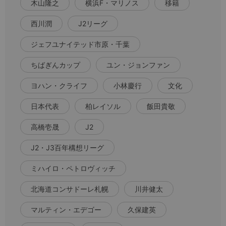
木山隆之
横浜F・マリノス
移籍
西川潤
J2リーグ
ジェフユナイテッド市原・千葉
ちばぎんカップ
ユン・ジョンファン
ヨハン・クライフ
小林慶行
文化
日本代表
柏レイソル
飯田貴敬
高橋壱晟
J2
J2・J3百年構想リーグ
ミハイロ・ペトロヴィッチ
北海道コンサドーレ札幌
川井健太
マルティン・エデゴー
久保建英