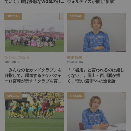
ていく」鍵は多彩なWG陣の仕
ヴォルティスが描く“新章”
掛け
SPECIAL
SPECIAL
ひぐらしひなつ
難波 拓未
2026.08.05
2026.08.04
「みんなのセカンドクラブ」を
「『器用』と言われるのは嬉し
目指して。躍進するテゲバジャ
くない」。岡山・西川潤が描
ーロ宮崎が示す「クラブを育て
く、"恐い選手"への進化論
る」という価値観
SPECIAL
SPECIAL