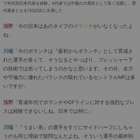
て年代別日本代表を経験。A代表では中盤の大黒柱として長く活躍し、歴
代最多となる152試合に出場した
浅野
「今の日本はあのタイプの
ボランチ
がいなくなったよ
ね」
川端
「今のボランチは『最初からボランチ』として育成さ
れた選手が多くて、そうなるとやっぱり、プレッシャー下
の技術では劣ってしまうのかなと思います。その分、走力
や守備力に優れたバランスの取れているセントラルMFは多
いですが」
浅野
「育成年代でボランチやDFラインに対する強烈なプレ
スは経験できないしね。日本では特に」
川端
「『うまい系』の選手をすぐにサイドハーフにしちゃ
うのも同じ理由で疑問なんだよね。そういう選手の最終到