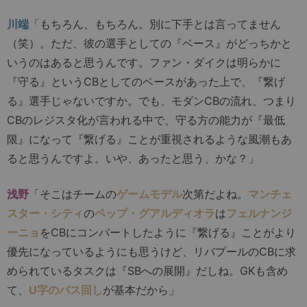
川端
「もちろん、もちろん。別に下手とは言ってません
（笑）。ただ、彼の選手としての『ベース』がどっちかと
いうのはあると思うんです。ファン・ダイクは明らかに
『守る』というCBとしてのベースがあった上で、『繋げ
る』選手じゃないですか。でも、モダンCBの流れ、つまり
CBのレジスタ化が言われる中で、守る方の能力が『最低
限』になって『繋げる』ことが重視されるような風潮もあ
ると思うんですよ。いや、あったと思う、かな？」
浅野
「そこはチームの
ゲームモデル
次第だよね。
マンチェ
スター・シティ
の
ペップ・グアルディオラ
は
フェルナンジ
ーニョ
をCBにコンバートしたように『繋げる』ことがより
優先になっているようにも思うけど、リバプールのCBに求
められているタスクは『SBへの展開』だしね。GKも含め
て、
U字のパス回し
が基本だから」