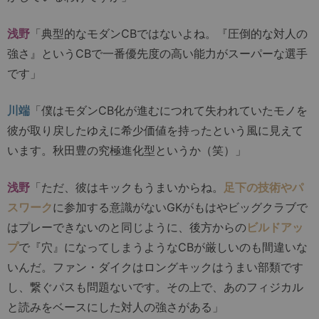
浅野
「典型的なモダンCBではないよね。『圧倒的な対人の
強さ』というCBで一番優先度の高い能力がスーパーな選手
です」
川端
「僕はモダンCB化が進むにつれて失われていたモノを
彼が取り戻したゆえに希少価値を持ったという風に見えて
います。秋田豊の究極進化型というか（笑）」
浅野
「ただ、彼はキックもうまいからね。
足下の技術やパ
スワーク
に参加する意識がないGKがもはやビッグクラブで
はプレーできないのと同じように、後方からの
ビルドアッ
プ
で『穴』になってしまうようなCBが厳しいのも間違いな
いんだ。ファン・ダイクはロングキックはうまい部類です
し、繋ぐパスも問題ないです。その上で、あのフィジカル
と読みをベースにした対人の強さがある」