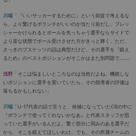
川端
「『いいサッカーするために』という前提で考えるな
ら、より繋げるボランチがいいのが当たり前だし、プレッ
シャーかけられるとボールを失っちゃう選手ならサイドで
より楽な状態でボール受けさせた方がきっと輝く。ただ、
さっきのブスケッツの話は典型だけど、その選手を『鍛え
るため』のベストポジションがそこかはまた別問題で……」
浅野
「そこは悩ましいところなのは当然だよね。機能しな
いポジションに選手を置いていたら、その指導者の評価は
落ちるかもしれない」
川端
「U-17代表の話で言うと、候補になっていたCBの中に
『ボランチで使ってくれないかなあ』と代表スタッフが思
っていた選手がいるんだよ。繋ぐ部分に弱みのある選手だ
から、そこを鍛えてほしいわけ。でも、その所属チームの