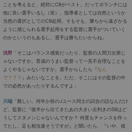
ことを考えると、絶対にCBがベスト。だってボランチには
他に良い選手いるし（笑）。指導者としては自然というか
当然の選択としてのCB起用。そもそも、勝ちから遠ざかる
ように感じられる選手起用をする監督に選手がついていく
のかというのもあるし。選手は勝ちたいからね」
浅野
「そこはバランス感覚だったり、監督の人間力次第じ
ゃないですか。育成のうまい監督って一見不合理なことを
よくやるじゃないですか。選手からしたら『
なん
で？？？
』みたいなことを。ただ、そこにはその監督の中
での必然があったりするんですよ」
川端
「難しい。何年か前のJユース同士の試合の話なんだけ
ど、監督に『後半から出てきたあの大きい左利きのSBはど
うしてスタメンじゃないんですか？ 何度もチャンスを作っ
てたし、足も相当速そうですが』と聞いたら、『いや、彼