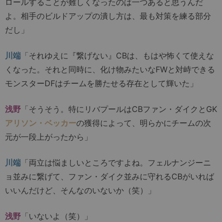
ロールすることが難しくなったのは一つあると思うんだ
よ。相手のビルドアップの潰し方は、最も対策を練る部分
だし」
川端
「それゆえに『繋げない』CBは、もはや怖くて使えな
くなった。それと同時に、化け物みたいなFWと対峙できる
モンスターDFはチームを勝たせる存在として輝いた」
浅野
「そうそう。特にリバプールはCBファン・ダイクとGK
アリソン・ベッカー
の獲得によって、明らかにチームの次
元が一段上がったから」
川端
「両立は悩ましいところですよね。フェルナンジーニ
ョ並みに繋げて、ファン・ダイク並みに守れるCBがいれば
いいんだけど、そんなのいないか（笑）」
浅野
「いないよ（笑）」