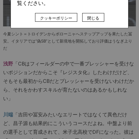
覧ください。
クッキーポリシー
閉じる
今夏シント＝トロイデンからボローニャへステップアップを果たした冨
安。イタリアでは“偽SB”として新境地を開拓しており評価はうなぎ上り
だ
浅野
「CBはフィールダーの中で一番プレッシャーを受けな
いポジションだからこそ『レジスタ化』したわけだけど、
そもそも最初からCBだとプレッシャーを受けないわけだか
ら、それをかわすスキルが育たないのはあるかもしれな
い」
川端
「吉田や冨安みたいなエリートではなくて異色だけ
ど、昌子源も結果的にこういうコースだよね。中盤より前
の選手として育成されて、米子北高校でDFになった。彼は