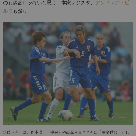
のも偶然じゃないと思う。本家レジスタ、
アンドレア・ピ
ルロ
も然り」
遠藤（左）は、稲本潤一（中央）や高原直泰とともに「黄金世代」とし