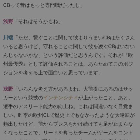
CBって昔はもっと専門職だったし」
浅野
「それはそうかもね」
川端
「ただ、繋ぐことに関して彼よりうまいCBはたくさん
いると思うけど、守れることに関して彼を凌ぐCBはいない
んじゃないかな、という評価だと思うんです。それが『欧
州最優秀』として評価されることは、あらためてこのポジ
ションを考える上で面白いと思っています」
浅野
「いろんな考え方があるよね。大前提にあるのはサッ
カーという競技の
インテンシティ
が上がったこと、あと、
選手のアスリート能力の向上ね。これは間違いなく目覚ま
しい。昨季の欧州CLで歴史上でもなかったような大逆転が
頻出したけど、前からプレスをかけ続けても足が止まらな
くなったことで、リードを奪ったチームがゲームをコント