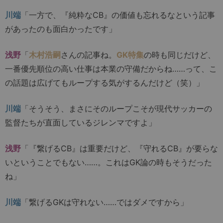
川端
「一方で、『純粋なCB』の価値も忘れるなという記事
があったのも面白かったです」
浅野
「
木村浩嗣
さんの記事ね。
GK特集
の時も同じだけど、
一番優先順位の高い仕事は本業の守備だからね……って、こ
の話題は広げてもループする気がするんだけど（笑）」
川端
「そうそう、まさにそのループこそが現代サッカーの
監督たちが直面しているジレンマですよ」
浅野
「『繋げるCB』は重要だけど、『守れるCB』が要らな
いということでもない……。これはGK論の時もそうだった
ね」
川端
「繋げるGKは守れない……ではダメですから」