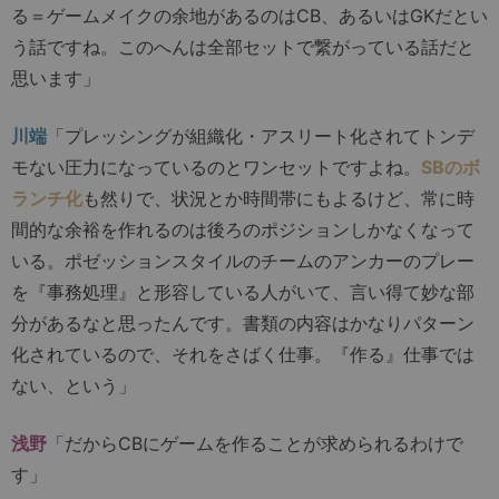
る＝ゲームメイクの余地があるのはCB、あるいはGKだとい
う話ですね。このへんは全部セットで繋がっている話だと
思います」
川端
「プレッシングが組織化・アスリート化されてトンデ
モない圧力になっているのとワンセットですよね。
SBのボ
ランチ化
も然りで、状況とか時間帯にもよるけど、常に時
間的な余裕を作れるのは後ろのポジションしかなくなって
いる。ポゼッションスタイルのチームのアンカーのプレー
を『事務処理』と形容している人がいて、言い得て妙な部
分があるなと思ったんです。書類の内容はかなりパターン
化されているので、それをさばく仕事。『作る』仕事では
ない、という」
浅野
「だからCBにゲームを作ることが求められるわけで
す」