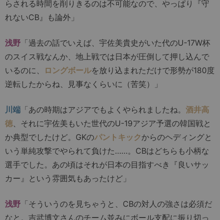
らされる時間を削りきるのは不可能なので、やっぱり『守
れないCB』も論外」
浅野
「過去の話でいえば、宇佐美貴史がいた代のU-17W杯
のスイス戦なんか、地上戦では日本が圧倒して押し込んで
いるのに、
ロングボール
を放り込まれただけで形勢が180度
逆転したからね、見事なくらいに（苦笑）」
川端
「あの時期はアジアでもよくやられましたね。
酒井高
徳
、それに宇佐美もいた世代のU-19アジア予選の韓国戦と
か典型でしたけど。GKの
パントキック
からのヘディングと
いう単純攻撃でやられて負けた……。CBはどちらも小柄な
選手でした。あの頃はそれが日本の目指すべき『良いサッ
カー』という雰囲気もあったけど」
浅野
「そういうのを見ちゃうと、CBの対人の強さは必須だ
なと。吉武博文さんのチーム並みにボール支配に振り切っ