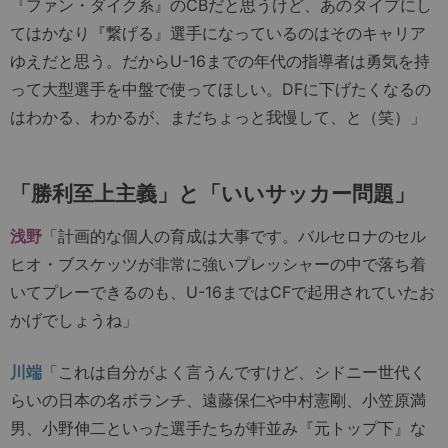
『ファン・ダイク系』のCBだと思うけど、あのタイプにし
てはかなり『繋げる』選手になっているのはそのキャリア
ゆえだと思う。だからU-16までの年代の指導者は勇気を持
って大型選手を中盤で使ってほしい。DFに下げたくなるの
はわかる、わかるが、まだちょっと我慢して、と（笑）」
「勝利至上主義」と「いいサッカー問題」
浅野
「計画的な個人の育成は大事です。バルセロナのセル
ヒオ・ブスケッツが非常に強いプレッシャーの中で落ち着
いてプレーできるのも、U-16まではCFで起用されていたお
かげでしょうね」
川端
「これは自分がよく言うんですけど、シドニー世代く
らいの日本の名ボランチ、遠藤保仁や中村憲剛、小笠原満
男、小野伸二といった選手たちが軒並み『元トップ下』な