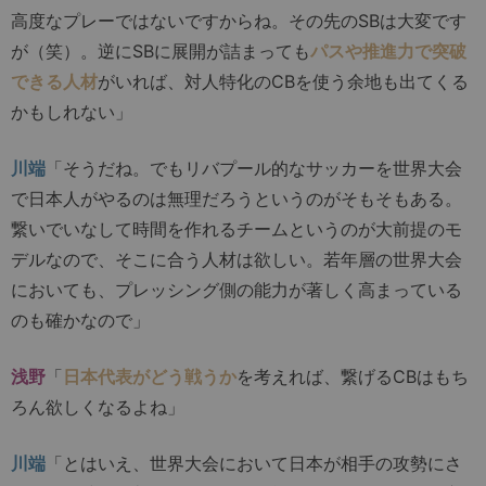
高度なプレーではないですからね。その先のSBは大変です
が（笑）。逆にSBに展開が詰まっても
パスや推進力で突破
できる人材
がいれば、対人特化のCBを使う余地も出てくる
かもしれない」
川端
「そうだね。でもリバプール的なサッカーを世界大会
で日本人がやるのは無理だろうというのがそもそもある。
繋いでいなして時間を作れるチームというのが大前提のモ
デルなので、そこに合う人材は欲しい。若年層の世界大会
においても、プレッシング側の能力が著しく高まっている
のも確かなので」
浅野
「
日本代表がどう戦うか
を考えれば、繋げるCBはもち
ろん欲しくなるよね」
川端
「とはいえ、世界大会において日本が相手の攻勢にさ