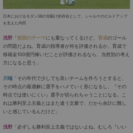
日本におけるモダンSBの先駆け的存在として、シャルケのビルドアップ
を支えた内田
浅野
「
前回のテーマ
にも重なってくるけど、
育成
のゴール
の問題だよね。育成の指導者が何を評価されるか。育成で
移籍金100億円稼いだことが評価されるなら、当然別の考え
方になると思う」
川端
「その年代で少しでも良いチームを作ろうとすると、
その時点の最適解に選手をハメていく形になるし、『その
時点では使いにくい』選手が切られちゃうことになる。こ
れは勝利至上主義とはまた違う文脈で、だから余計に難し
いと感じているんだけど」
浅野
「必ずしも勝利至上主義ではないよね。むしろ『いい