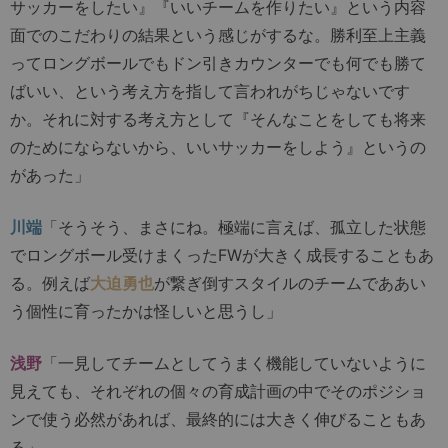
サッカーをしたい』『いいチームを作りたい』という内容
面でのこだわりの結果という感じがするな。勝利至上主義
ってロングボールでもドン引きカウンターでも何でも勝て
ばいい、という考え方を指して言われがちじゃないです
か。それに対する考え方として『そんなことをしても将来
のためにならないから、いいサッカーをしよう』というの
があった」
川端
「そうそう、まさにね。極端に言えば、孤立した状態
でロングボール受けまくったFWが大きく成長することもあ
る。例えば
大迫勇也
が繋ぎ倒すスタイルのチームでああい
う個性に育ったかは怪しいと思うし」
浅野
「一見してチームとしてうまく機能していないように
見えても、それぞれの個々の育成計画の中でそのポジショ
ンで使う必然があれば、最終的には大きく伸びることもあ
る」