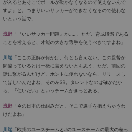
が入るとあそこでボールが動かなくなるので使えないんで
すよ』と。つまりいいサッカーができなくなるので使わな
いという話で」
浅野
「『いいサッカー問題』か……。ただ、育成段階である
ことを考えると、才能の大きな選手を使うべきですよね」
川端
「ここの正解が何かは、何とも言えない。この監督が
間違っているとは一概に言えないとも思う。ただ、前回の
話に繋がるんだけど、ホントに使わないなら、リリースし
てほしいんだよね、その左SB。タレントなのは確かだか
ら、『使いたい』というチームがきっとある」
浅野
「今の日本の仕組みだと、そこで選手を抱えちゃうわ
けだよね」
川端
「欧州のユースチームとJのユースチームの最大の差っ