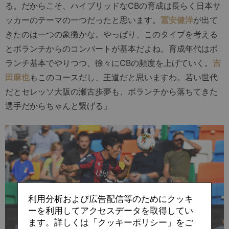
る。だからこそ、ハイブリッドなCBの育成は長らく日本サ
ッカーのテーマの一つだったと思います。
冨安健洋
が出て
きたのは一つの象徴かな。やっぱり、このタイプを考える
とボランチからのコンバートが基本だよね。育成年代はボ
ランチ基本でやりつつ、徐々にCBの頻度を上げていく。
吉
田麻也
もこのコースだし、王道だと思いますわ。若い世代
だとセレッソ大阪の瀬古歩夢も、ボランチから落ちてきた
選手だからちゃんと繋げる」
利用分析および広告配信等のためにクッキ
ーを利用してアクセスデータを取得してい
ます。詳しくは「クッキーポリシー」をご