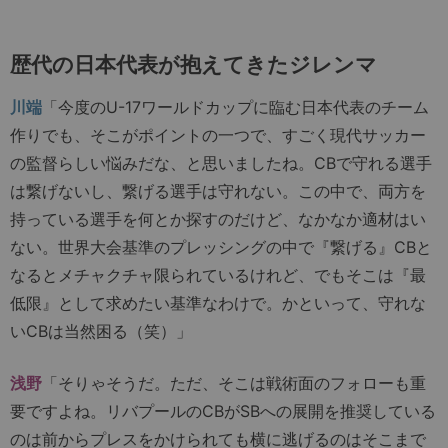
歴代の日本代表が抱えてきたジレンマ
川端
「今度のU-17ワールドカップに臨む日本代表のチーム
作りでも、そこがポイントの一つで、すごく現代サッカー
の監督らしい悩みだな、と思いましたね。CBで守れる選手
は繋げないし、繋げる選手は守れない。この中で、両方を
持っている選手を何とか探すのだけど、なかなか適材はい
ない。世界大会基準のプレッシングの中で『繋げる』CBと
なるとメチャクチャ限られているけれど、でもそこは『最
低限』として求めたい基準なわけで。かといって、守れな
いCBは当然困る（笑）」
浅野
「そりゃそうだ。ただ、そこは戦術面のフォローも重
要ですよね。リバプールのCBがSBへの展開を推奨している
のは前からプレスをかけられても横に逃げるのはそこまで