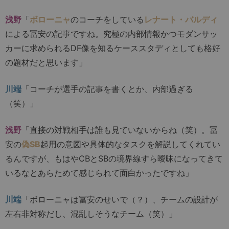
浅野
「
ボローニャ
のコーチをしている
レナート・バルディ
による冨安の記事ですね。究極の内部情報かつモダンサッ
カーに求められるDF像を知るケーススタディとしても格好
の題材だと思います」
川端
「コーチが選手の記事を書くとか、内部過ぎる
（笑）」
浅野
「直接の対戦相手は誰も見ていないからね（笑）。冨
安の
偽SB
起用の意図や具体的なタスクを解説してくれてい
るんですが、もはやCBとSBの境界線すら曖昧になってきて
いるなとあらためて感じられて面白かったですね」
川端
「ボローニャは冨安のせいで（？）、チームの設計が
左右非対称だし、混乱しそうなチーム（笑）」