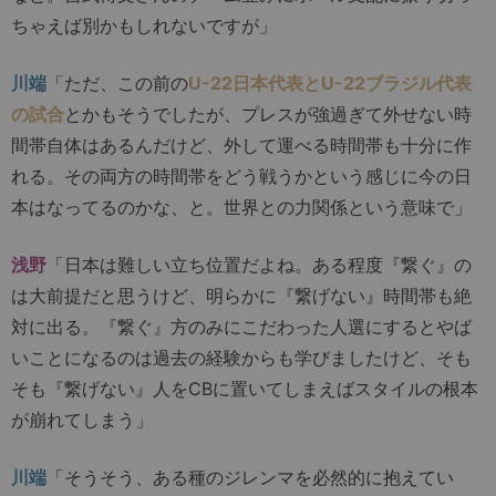
ちゃえば別かもしれないですが」
川端
「ただ、この前の
U-22日本代表とU-22ブラジル代表
の試合
とかもそうでしたが、プレスが強過ぎて外せない時
間帯自体はあるんだけど、外して運べる時間帯も十分に作
れる。その両方の時間帯をどう戦うかという感じに今の日
本はなってるのかな、と。世界との力関係という意味で」
浅野
「日本は難しい立ち位置だよね。ある程度『繋ぐ』の
は大前提だと思うけど、明らかに『繋げない』時間帯も絶
対に出る。『繋ぐ』方のみにこだわった人選にするとやば
いことになるのは過去の経験からも学びましたけど、そも
そも『繋げない』人をCBに置いてしまえばスタイルの根本
が崩れてしまう」
川端
「そうそう、ある種のジレンマを必然的に抱えてい