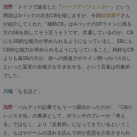
浅野
「ドイツで誕生した『
ハーフディフェンダー
』という
用語は3バックの左右CBを指しますが、今回
結城康平
さん
が紹介してくれた『補助CB』は4バックのDFラインに残る
方のSBを指してそう言うそうです。共通しているのが、CB
にもSB的な能力が求められるようになっているし、SBにも
CB的な能力が求められるようになっていること。純粋なCB
よりも偽SBの方が、前への推進力やライン間へのパス出し
といった冨安の全能力を引き出せる、という言葉は印象的
でした」
川端
「なるほど」
浅野
「バルディの記事でもう一つ面白かったのが、『CBの
レジスタ化』の裏表として、ボランチのプレーが『考え
る』ではなく、より『反射的』になってきているというこ
と。もはやゲームの流れを読んで何か意思を介在させられ