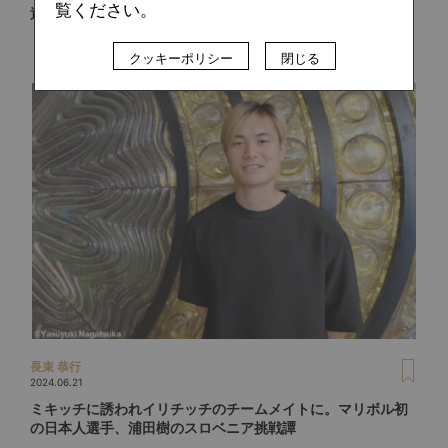
覧ください。
退。EURO2024後も続くクロアチア代表の苦悩
クッキーポリシー
閉じる
長束 恭行
2024.06.21
ミキッチに誘われイリチッチのチームメイトに。マリボル初
の日本人選手、浦田樹のスロベニア挑戦譚