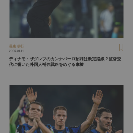
長束 恭行
2025.01.11
ディナモ・ザグレブのカンナバーロ招聘は既定路線？監督交
代に響いた外国人補強戦略をめぐる摩擦