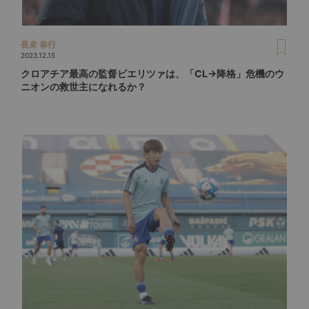
長束 恭行
2023.12.15
クロアチア最高の監督ビエリツァは、「CL→降格」危機のウ
ニオンの救世主になれるか？