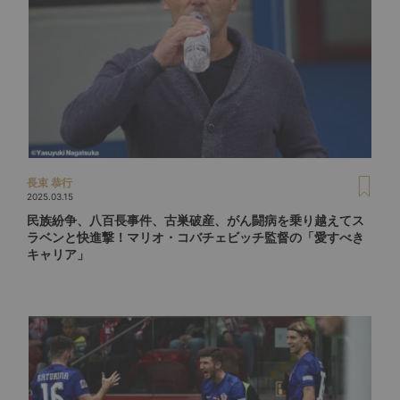
長束 恭行
2025.03.15
民族紛争、八百長事件、古巣破産、がん闘病を乗り越えてス
ラベンと快進撃！マリオ・コバチェビッチ監督の「愛すべき
キャリア」