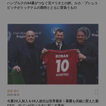
ハンブルクの44番がつなぐ兄マリオとの絆。ルカ・ブシュコ
ビッチがトッテナムの期待とともに背負うもの
長束 恭行
2025.08.15
今夏20人加入＆26人放出は世界最多！暴露も伏線に変えた新
CEO、ボバンがディナモに起こす革命