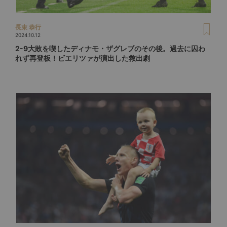
長束 恭行
2024.10.12
2-9大敗を喫したディナモ・ザグレブのその後。過去に囚わ
れず再登板！ビエリツァが演出した救出劇