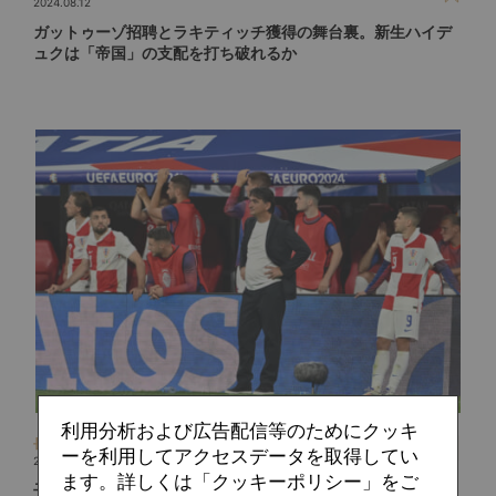
2024.08.12
ガットゥーゾ招聘とラキティッチ獲得の舞台裏。新生ハイデ
ュクは「帝国」の支配を打ち破れるか
利用分析および広告配信等のためにクッキ
長束 恭行
ーを利用してアクセスデータを取得してい
2024.07.13
ます。詳しくは「クッキーポリシー」をご
子離れできない「父性型」監督、ダリッチに振り回されGS敗