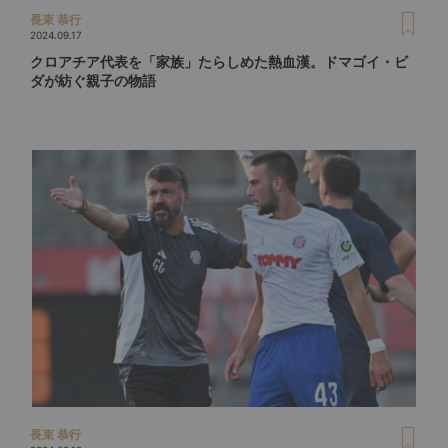
長束 恭行
2024.09.17
クロアチア代表を「家族」たらしめた熱血漢。ドマゴイ・ビ
ダが紡ぐ親子の物語
長束 恭行