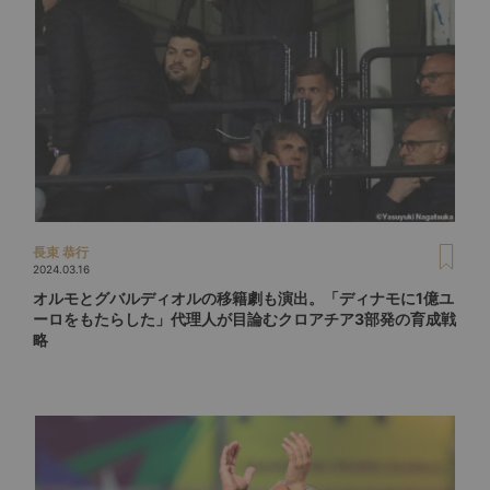
長束 恭行
2024.03.16
オルモとグバルディオルの移籍劇も演出。「ディナモに1億ユ
ーロをもたらした」代理人が目論むクロアチア3部発の育成戦
略