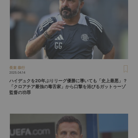
長束 恭行
2025.04.14
ハイデュクを20年ぶりリーグ優勝に導いても「史上最悪」？
「クロアチア最強の毒舌家」から口撃を浴びるガットゥーゾ
監督の功罪