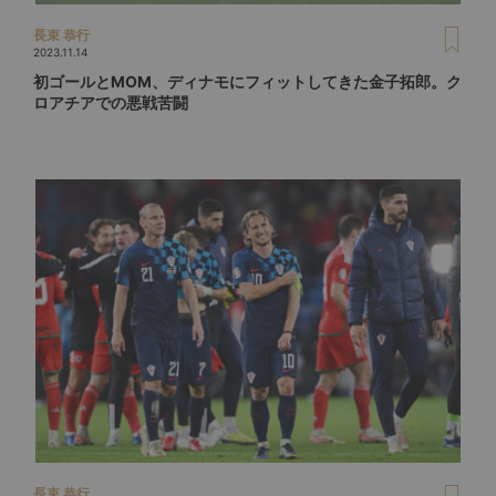
長束 恭行
2023.11.14
初ゴールとMOM、ディナモにフィットしてきた金子拓郎。ク
ロアチアでの悪戦苦闘
長束 恭行