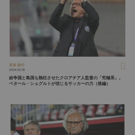
長束 恭行
2024.02.18
紛争国と島国も熱狂させたクロアチア人監督の「究極系」。
ペタール・シェグルトが信じるサッカーの力（後編）