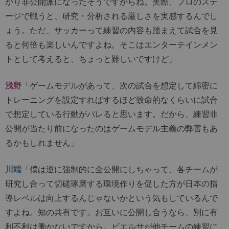
かり非公開派になったそうですからね。実際、プロのステ
ージで戦うと、研究・分析される厳しさを実感するんでし
ょう。ただ、サッカーって練習の内容も踏まえて試合を見
ると何倍も楽しいんですよね。そこはエンターテインメン
トとして考えると、ちょっと難しいですけど」
浅野
「ゲームモデルがあって、次の試合を想定して綿密に
トレーニングを設定すればするほど致命的なくらいに試合
で想定している行動がバレると思います。だから、練習非
公開が当たり前になったのはゲームモデル主義の弊害もあ
るかもしれません」
川端
「僕は逆に強制的に全公開にしちゃって、各チームが
研究し合って切磋琢磨する環境作りを促した方が日本の指
導レベルは向上するんじゃないかという気もしているんで
すよね。知の共有です。お互いに公開し合うなら、別に有
利不利は働かないですから。ビエルサが他チームの練習に