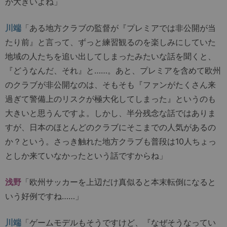
が大きいよね」
川端
「ある地方クラブの監督が『プレミアでは非公開が当
たり前』と言って、ずっと練習観るのを楽しみにしていた
地域の人たちを追い出してしまったみたいな話を聞くと、
『どうなんだ、それ』と……。あと、プレミアを含めて欧州
のクラブが非公開なのは、そもそも『ファンがたくさん来
過ぎて警備上のリスクが極大化してしまった』というのも
大きいと思うんですよ。しかし、半分残念な話ではありま
すが、日本のほとんどのクラブにそこまでの人気があるの
か？という。さっき触れた地方クラブも普段は10人ちょっ
としか来ていなかったという話ですからね」
浅野
「欧州サッカーを上辺だけ真似ると本末転倒になると
いう好例ですね……」
川端
「ゲームモデルもそうですけど、『なぜそうなってい