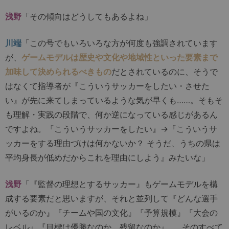
浅野
「その傾向はどうしてもあるよね」
川端
「この号でもいろいろな方が何度も強調されています
が、
ゲームモデルは歴史や文化や地域性といった要素まで
加味して決められるべきもの
だとされているのに、そうで
はなくて指導者が『こういうサッカーをしたい・させた
い』が先に来てしまっているような気が早くも……。そもそ
も理解・実践の段階で、何か逆になっている感じがあるん
ですよね。『こういうサッカーをしたい』→『こういうサ
ッカーをする理由づけは何かないか？ そうだ、うちの県は
平均身長が低めだからこれを理由にしよう』みたいな」
浅野
「『監督の理想とするサッカー』もゲームモデルを構
成する要素だと思いますが、それと並列して『どんな選手
がいるのか』『チームや国の文化』『予算規模』『大会の
レベル』『目標は優勝なのか、残留なのか』……そのすべて