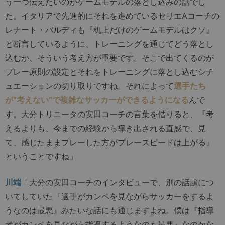
う一つ伝えたいのがゲームモデルの落とし込みの話でし
た。イタリアで先進的にそれを進めているセリエAコーチの
レナート・バルディも『机上だけのゲームモデルはクソ』
と断言しているように、トレーニングを通じてどう落とし
込むか、そういう考え方が重要です。そこで出てくるのが
プレー原則の設定とそれをトレーニングに落とし込むシチ
ュエーションの切り取りですね。それによって
選手たち
が“考えない”で複雑なサッカーができるようになる
んで
す。大分トリニータの安田コーチの言葉を借りると、『考
えるよりも、今までの経験から導き出される直感で、見
て、感じたままプレーした方がプレースピードは上がる』
ということですね」
川端
「大分の安田コーチのインタビューで、別の話題につ
いてしていた『選手がカンペを見ながらサッカーをするよ
うなのは最悪』みたいな話にも通じますよね。僕は『指導
者がカンペを見ながら指導するようなのも最悪』なのかな