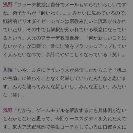
浅野
「フラーデ教授は自分でメールもやらないらしいです
ね。弟子たちが『師いわく……』みたいに広めているので、
戦術的ピリオダイゼーションは宗教みたいに流派が分かれ
ていたり、その中でも解釈が分かれている概念になってい
るという。大元のフラーデ教授自身、『何か新しいことは
ないか？』が口癖で、常に理論をブラッシュアップしてい
く人みたいなので、余計にややこしくなっている（笑）」
川端
「いや、まさにそういう人が発信したからこそ『机上
の空論』に終わることなく発展していったんだなと思いま
す。みんな違ってみんな新しいし、みんな正しい、みたい
な（笑）」
浅野
「だから、ゲームモデルを解説するにも具体例がない
とわからないと思って、今回ケーススタディを入れたんで
す。東大ア式蹴球部で学生コーチをしている山口遼さんに