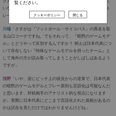
グ方法は指導者の個性なんだけど、おそらく本質がずれて
覧ください。
いなければ別の誰かが考えたプレー原則の設定の仕方とト
レーニングでも似た現象は起こせると思いました」
クッキーポリシー
閉じる
川端
「さすがは『フットボール・サイコパス』の異名を取
る山口コーチですね。でもそれって、『暗黙のゲームモデ
ル』とどうやって区別するんですか？ 例えば日本代表につ
いて存在しない『特殊なゲームモデルを持ったチーム』と
して海外の方が読み取ってしまうことがしばしばあるよう
ですが」
浅野
「いや、逆にピッチ上の状況からの逆算で、日本代表
の暗黙のゲームモデルとプレー原則も言語化は可能なんだ
と思います。対戦相手のアナリスト的な視点になります
が。実際に日本代表にどこまで言語化された規範があるの
かは試合を見ただけではわかりませんけどね」