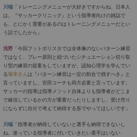
川端
「トレーニングメニューが大好きですからね、日本人
は。『サッカークリニック』という指導者向けの雑誌で
も、とにかく需要があるのはトレーニングメニューだとい
う話でしたから」
浅野
「今回フットボリスタでは全体像のないパターン練習
ではなく、プレー原則と紐づいたシチュエーション切り取
り型の練習の提案をしていますが、認知心理学を学んでい
る
塚本さん
は『パターン練習は一定の割合で残すべき』と
言っていますし、安田コーチも両方必要と言っています。
サッカーの指導は指導メソッド自体よりも指導者がどこま
で確信しているかの方が重要だったりしますし、受け売り
にならずに自分で考えて納得する形でやってほしいです」
川端
「指導者が納得していないと選手も納得できないし
ね。迷っている指導者に付いていきたい選手はいない