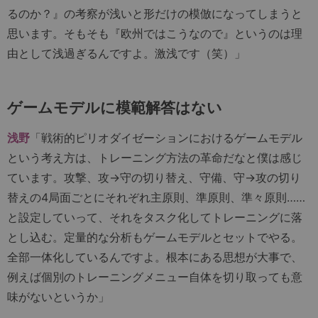
るのか？』の考察が浅いと形だけの模倣になってしまうと
思います。そもそも『欧州ではこうなので』というのは理
由として浅過ぎるんですよ。激浅です（笑）」
ゲームモデルに模範解答はない
浅野
「戦術的ピリオダイゼーションにおけるゲームモデル
という考え方は、トレーニング方法の革命だなと僕は感じ
ています。攻撃、攻→守の切り替え、守備、守→攻の切り
替えの4局面ごとにそれぞれ主原則、準原則、準々原則……
と設定していって、それをタスク化してトレーニングに落
とし込む。定量的な分析もゲームモデルとセットでやる。
全部一体化しているんですよ。根本にある思想が大事で、
例えば個別のトレーニングメニュー自体を切り取っても意
味がないというか」