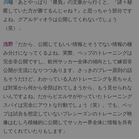
川端
「あとやっぱり『勝負』の文脈から行くと、『諸々秘
匿していた方が勝てるんじゃね？』と思っちゃう部分です
よね。グアルディオラは公開してくれないでしょう
（笑）」
浅野
「だから、公開してもいい情報とそうでない情報の棲
み分けになってくるよね。実際、ペップのトレーニングは
完全非公開ですし、欧州サッカー全体の傾向として練習非
公開が主流になりつつあります。さっきのプレー原則の話
もそうだけど、わかっている人がトレーニングを見ちゃえ
ば対策から何から全部ばれてしまうから、もう見せられな
いんですよね。だからビエルサがやっていたトレーニング
スパイは完全にアウトな行動でしょう（笑）。でも、ペッ
プは試合を想定していないプレシーズンのトレーニング映
像はむしろ積極的に公開してサッカー界全体に情報を共有
してくれていたりもします」