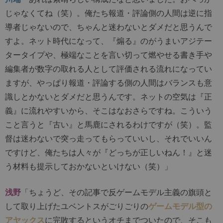
じゃなくてね（笑）。俺たち報道・評論側の人間は逆に指
導者じゃないので、ちゃんと迷わないとダメだと思うんで
すよ。ネット時代になって、『煽る』のがうまいアジテー
タータイプや、極端なことを言い切って燃やせる書き手や
編集者が数字の取れる人として評価される流れになってい
ますが、やっぱり報道・評論する側の人間はバランスも意
識しとかないとダメだと思うんです。ネットの空気は『正
義』に流れやすいから、そこはなおさらですね。こういう
こと言うと『古い』と馬鹿にされるわけですが（笑）。監
督は迷わないで突っ走ってもらっていいし、それでいいん
ですけど、俺たちは人々が『どっちが正しいねん！』と迷
う材料も提示しておかないといけない（笑）」
浅野
「ちょうど、その記事で反ゲームモデル主義の旗頭と
して取り上げたユベントスがごりごりの
ゲームモデル型の
アヤックス
に完敗するというオチまでついたので、そこも