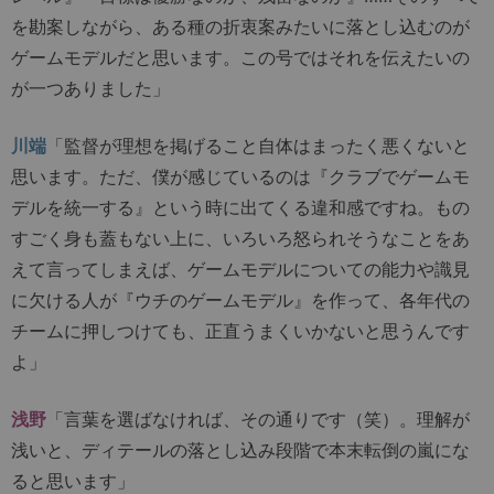
を勘案しながら、ある種の折衷案みたいに落とし込むのが
ゲームモデルだと思います。この号ではそれを伝えたいの
が一つありました」
川端
「監督が理想を掲げること自体はまったく悪くないと
思います。ただ、僕が感じているのは『クラブでゲームモ
デルを統一する』という時に出てくる違和感ですね。もの
すごく身も蓋もない上に、いろいろ怒られそうなことをあ
えて言ってしまえば、ゲームモデルについての能力や識見
に欠ける人が『ウチのゲームモデル』を作って、各年代の
チームに押しつけても、正直うまくいかないと思うんです
よ」
浅野
「言葉を選ばなければ、その通りです（笑）。理解が
浅いと、ディテールの落とし込み段階で本末転倒の嵐にな
ると思います」