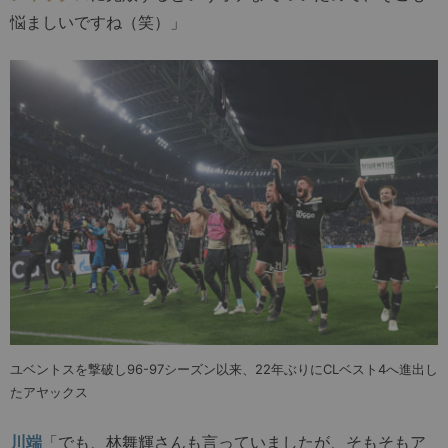
悩ましいですね（笑）」
ユベントスを撃破し96-97シーズン以来、22年ぶりにCLベスト4へ進出し
たアヤックス
川端
「でも、林舞輝さんも言っていましたが、そもそもア