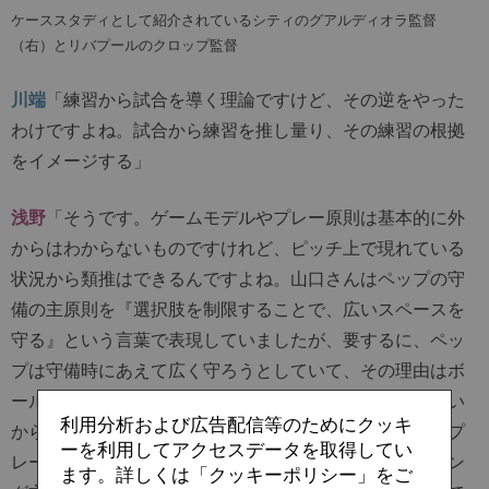
ケーススタディとして紹介されているシティのグアルディオラ監督
（右）とリバプールのクロップ監督
川端
「練習から試合を導く理論ですけど、その逆をやった
わけですよね。試合から練習を推し量り、その練習の根拠
をイメージする」
浅野
「そうです。ゲームモデルやプレー原則は基本的に外
からはわからないものですけれど、ピッチ上で現れている
状況から類推はできるんですよね。山口さんはペップの守
備の主原則を『選択肢を制限することで、広いスペースを
守る』という言葉で表現していましたが、要するに、ペッ
プは守備時にあえて広く守ろうとしていて、その理由はボ
ールを奪った後にスペースのある状態で攻撃に移行したい
利用分析および広告配信等のためにクッキ
からである、と。おそらくその本質はズレていなくて、プ
ーを利用してアクセスデータを取得してい
レー原則の細かい表現やそれを実現するためのトレーニン
ます。詳しくは「クッキーポリシー」をご