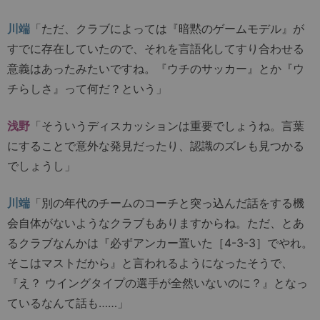
川端
「ただ、クラブによっては『暗黙のゲームモデル』が
すでに存在していたので、それを言語化してすり合わせる
意義はあったみたいですね。『ウチのサッカー』とか『ウ
チらしさ』って何だ？という」
浅野
「そういうディスカッションは重要でしょうね。言葉
にすることで意外な発見だったり、認識のズレも見つかる
でしょうし」
川端
「別の年代のチームのコーチと突っ込んだ話をする機
会自体がないようなクラブもありますからね。ただ、とあ
るクラブなんかは『必ずアンカー置いた［4-3-3］でやれ。
そこはマストだから』と言われるようになったそうで、
『え？ ウイングタイプの選手が全然いないのに？』となっ
ているなんて話も……」