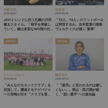
斉藤 宏則
柏原 敏
2026.08.07
2026.08.06
J2のトレンドに抗う札幌の川井
「13人、14人」のフットボール
健太スタイル。「相手を突破し
は実現するか。吉本監督の徳島
ていく」鍵は多彩なWG陣の仕
ヴォルティスが描く“新章”
掛け
SPECIAL
SPECIAL
ひぐらしひなつ
難波 拓未
2026.08.05
2026.08.04
「みんなのセカンドクラブ」を
「『器用』と言われるのは嬉し
目指して。躍進するテゲバジャ
くない」。岡山・西川潤が描
ーロ宮崎が示す「クラブを育て
く、"恐い選手"への進化論
る」という価値観