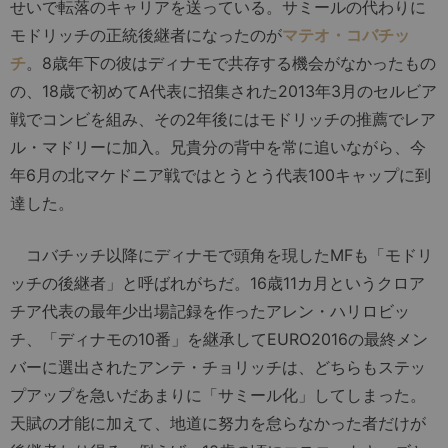
せいで転落のキャリアを送っている。サミールの代わりに
モドリッチの正統後継者になったのが
マテオ・コバチッ
チ
。8歳年下の彼はディナモで共存する機会がなかったもの
の、18歳で初めてA代表に招集された2013年3月のセルビア
戦でコンビを組み、その2年後にはモドリッチの推薦でレア
ル・マドリーに加入。兄貴分の背中を常に追いながら、今
年6月の北マケドニア戦ではとうとう代表100キャップに到
達した。
コバチッチ以降にディナモで頭角を現したMFも「モドリ
ッチの後継者」と呼ばれがちだ。16歳11カ月というクロア
チア代表の最年少出場記録を作ったアレン・ハリロビッ
チ、「ディナモの10番」を継承してEURO2016の最終メン
バーに選出されたアンテ・チョリッチは、どちらもステッ
プアップを急いだあまりに「サミール化」してしまった。
天賦の才能に加えて、地道に努力を怠らなかった者だけが