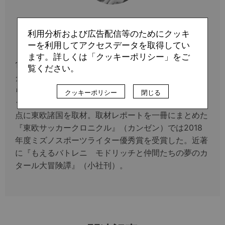
Profile
利用分析および広告配信等のためにクッキ
長束 恭行
ーを利用してアクセスデータを取得してい
ます。詳しくは「クッキーポリシー」をご
1973年生まれ。1997年、現地観戦したディナモ・ザ
覧ください。
グレブの試合に感銘を受けて銀行を退職。2001年か
らは10年間のザグレブ生活を通して旧ユーゴ諸国のサ
クッキーポリシー
閉じる
ッカーを追った。2011年から4年間はリトアニアを拠
点に東欧諸国を取材。取材レポートを一冊にまとめた
『東欧サッカークロニクル』（カンゼン）では2018
年度ミズノスポーツライター優秀賞を受賞した。近著
に『もえるバトレニ モドリッチと仲間たちの夢のカ
タール大冒険譚』（小社刊）。