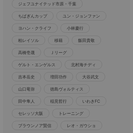
ジェフユナイテッド市原・千葉
ちばぎんカップ
ユン・ジョンファン
ヨハン・クライフ
小林慶行
柏レイソル
移籍
飯田貴敬
高橋壱晟
Ｊリーグ
ゲルト・エンゲルス
北村海チディ
吉本岳史
増田功作
大谷武文
山口竜弥
徳島ヴォルティス
田中隼人
稲見哲行
いわきFC
セレッソ大阪
トレーニング
ブラウンノア賢信
レオ・ガウショ