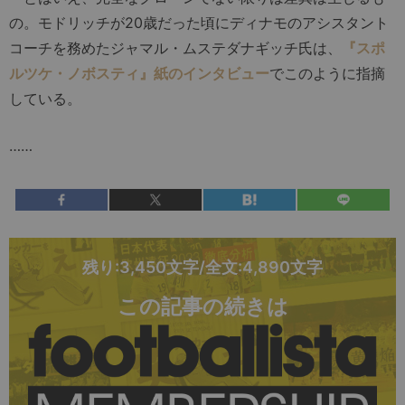
の。モドリッチが20歳だった頃にディナモのアシスタント
コーチを務めたジャマル・ムステダナギッチ氏は、
『スポ
ルツケ・ノボスティ』紙のインタビュー
でこのように指摘
している。
……
残り:3,450文字/全文:4,890文字
この記事の続きは