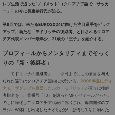
レブ生活で追った“ノゴメット”（クロアチア語で「サッカ
ー」）の今に長束恭行氏が迫る。
第6回では、来たるEURO2024に向けた注目選手をピック
アップ。新たな「モドリッチの後継者」と目されるクロア
チア代表メンバー最年少、21歳の「王子」を紹介する。
プロフィールからメンタリティまでそっく
りの「新・後継者」
「モドリッチの後継者」――今日までにこの肩書を与え
られた選手はクロアチア国内に大勢いる。
2008年夏にディ
ナモ・ザグレブを退団したルカ・モドリッチ
が直々に後継
者指名をし、背番号「10」を譲ったMFがサミールだった。
のちに帰化してクロアチア代表に選出され、母国開催のブ
ラジルW杯にも出場した天才肌だが、怠惰な生活に溺れた