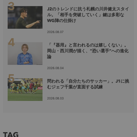
J2のトレンドに抗う札幌の川井健太スタイ
ル。「相手を突破していく」鍵は多彩な
WG陣の仕掛け
2026.08.07
「『器用』と言われるのは嬉しくない」。
岡山・西川潤が描く、”恐い選手”への進化
論
2026.08.04
問われる「自分たちのサッカー」。J1に挑
むジェフ千葉が直面する試練
2026.08.03
TAG