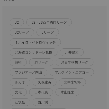
J2
J2・J3百年構想リーグ
J2リーグ
Jリーグ
ミハイロ・ペトロヴィッチ
北海道コンサドーレ札幌
川井健太
戦術
J1リーグ
J1百年構想リーグ
ファジアーノ岡山
マルティン・エデゴー
ルカオ
久保建英
北中米W杯
文化
日本代表
木山隆之
江坂任
西川潤