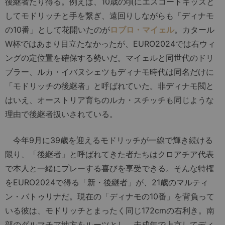
後継者たり得る。例えば、10歳の頃にエスコートキッズと
してモドリッチと手を繋ぎ、遠回りしながらも「ディナモ
の10番」として花開いたのが
ロブロ・マイェル
。カタール
W杯ではあまり目立たなかったが、EURO2024では右ウィ
ングの定位置を確保する勢いだ。マイェルと同世代のドリ
ブラー、ルカ・イバヌシェツもディナモ時代は同名だけに
「モドリッチの後継者」と呼ばれていた。非ディナモ閥と
はいえ、オーストリア育ちのルカ・スチッチも同じような
理由で後継者扱いされている。
今年9月に39歳を迎えるモドリッチが一線で輝き続ける
限り、「後継者」と呼ばれてきた者たちはクロアチア代表
で本人と一緒にプレーする喜びを享受できる。そんな特権
をEURO2024で得る「新・後継者」が、21歳のマルティ
ン・バトゥリナだ。現在の「ディナモの10番」を背負って
いる彼は、モドリッチとまったく同じ172cmの右利き。南
部のダルマチア地方をルーツとし、未成年で上京してディ