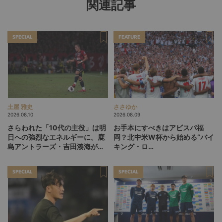
関連記事
SPECIAL
FEATURE
土屋 雅史
ささゆか
2026.08.10
2026.08.09
さらわれた「10代の主役」は明
お手本にすべきはアビスパ福
日への強烈なエネルギーに。鹿
岡？北中米W杯から始める“バイ
島アントラーズ・吉田湊海が足
キング・ロ
を踏み入れた「45分間のネクス
ー”、“Wonderwall”の日本版を
トステージ」
探す旅
SPECIAL
SPECIAL