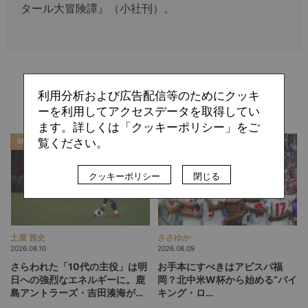
タール大冒険譚』（小社刊）。
関連記事
利用分析および広告配信等のためにクッキ
ーを利用してアクセスデータを取得してい
ます。詳しくは「クッキーポリシー」をご
覧ください。
SPECIAL
FEATURE
クッキーポリシー
閉じる
土屋 雅史
ささゆか
2026.08.10
2026.08.09
さらわれた「10代の主役」は明
お手本にすべきはアビスパ福
日への強烈なエネルギーに。鹿
岡？北中米W杯から始める“バイ
島アントラーズ・吉田湊海が足
キング・ロ
を踏み入れた「45分間のネクス
ー”、“Wonderwall”の日本版を