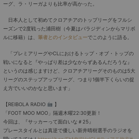
ーグ、ラ・リーガよりも比率が高かった。
日本人として初めてクロアチアのトップリーグをフルシ
ーズンで2度戦った浦田樹（今夏はバラジディンからマリボ
ルに移籍）は、
筆者とのインタビュー
でこのように語る。
「プレミアリーグやCLにおけるトップ・オブ・トップの
戦いになると『やっぱり差は少なからずあるんだろうな』
というのは感じますけど、クロアチアリーグそのものは5大
リーグのステップアップリーグ、つまり1個半下くらいの捉
え方でいいのかなと思います」
【REIBOLA RADIO
】
「FOOT MOO MOO」隔週木曜22:30更新！
今回は、『サッカーって面白いな＃25』
プレースタイルとは真逆で優しい新井晴樹選手のラジオを