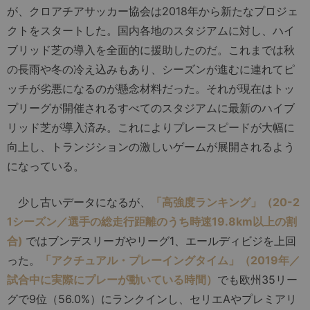
が、クロアチアサッカー協会は2018年から新たなプロジェ
クトをスタートした。国内各地のスタジアムに対し、ハイ
ブリッド芝の導入を全面的に援助したのだ。これまでは秋
の長雨や冬の冷え込みもあり、シーズンが進むに連れてピ
ッチが劣悪になるのが懸念材料だった。それが現在はトッ
プリーグが開催されるすべてのスタジアムに最新のハイブ
リッド芝が導入済み。これによりプレースピードが大幅に
向上し、トランジションの激しいゲームが展開されるよう
になっている。
少し古いデータになるが、
「高強度ランキング」（20-2
1シーズン／選手の総走行距離のうち時速19.8km以上の割
合)
ではブンデスリーガやリーグ1、エールディビジを上回
った。
「アクチュアル・プレーイングタイム」（2019年／
試合中に実際にプレーが動いている時間）
でも欧州35リー
グで9位（56.0%）にランクインし、セリエAやプレミアリ