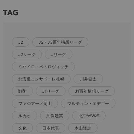
TAG
J2
J2・J3百年構想リーグ
J2リーグ
Jリーグ
ミハイロ・ペトロヴィッチ
北海道コンサドーレ札幌
川井健太
戦術
J1リーグ
J1百年構想リーグ
ファジアーノ岡山
マルティン・エデゴー
ルカオ
久保建英
北中米W杯
文化
日本代表
木山隆之