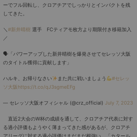
ーでフル回転し、クロアチアでしっかりとインパクトを残
してきた。
＼
#新井晴樹
選手 FCティアモ枚方より期限付き移籍加入
／
🗣「パワーアップした新井晴樹を爆発させてセレッソ大阪
のタイトル獲得に貢献します」
ハルキ、お帰りなさい
また共に戦いましょう
#セレッ
ソ大阪
https://t.co/qJ3sgmeEFg
— セレッソ大阪オフィシャル (@crz_official)
July 7, 2023
直近2大会のW杯の成績を通して、クロアチア代表に対す
る過小評価もようやく薄まってきた感があるが、クロアチ
アリーグに対する過小評価はまだまだ根強い。「カタール