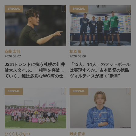
トステージ」
探す旅
SPECIAL
SPECIAL
斉藤 宏則
柏原 敏
2026.08.07
2026.08.06
J2のトレンドに抗う札幌の川井
「13人、14人」のフットボール
健太スタイル。「相手を突破し
は実現するか。吉本監督の徳島
ていく」鍵は多彩なWG陣の仕
ヴォルティスが描く“新章”
掛け
SPECIAL
SPECIAL
ひぐらしひなつ
難波 拓未