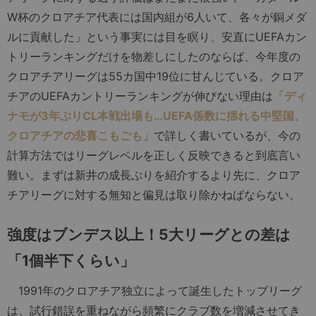
W杯のクロアチア代表には国内組が6人いて、各々が銅メダ
ルに貢献した」という事実には目を瞑り、安直にUEFAカン
トリーランキングだけを物差しにしたのならば、今年度の
クロアチアリーグは55カ国中19位に甘んじている。クロア
チアのUEFAカントリーランキングが伸びない理由は
「ディ
ナモが3年ぶりCL本戦出場も…UEFA係数に揺れる中堅国、
クロアチアの悲喜こもごも」
で詳しく書いているが、今の
計算方法ではリーグレベルを正しく反映できると到底言い
難い。まずは新井の成長ぶりを紹介するより先に、クロア
チアリーグに対する無知と偏見は取り除かねばならない。
強度はブンデス以上！5大リーグとの差は
「1個半下くらい」
1991年のクロアチア独立によって誕生したトップリーグ
は、試行錯誤を重ねながら頻繁にクラブ数を増減させてき