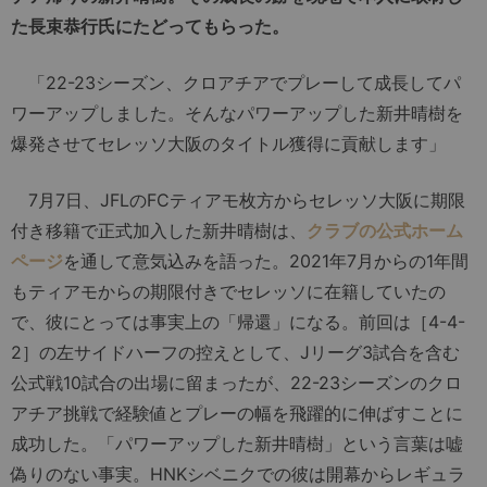
た長束恭行氏にたどってもらった。
「22-23シーズン、クロアチアでプレーして成長してパ
ワーアップしました。そんなパワーアップした新井晴樹を
爆発させてセレッソ大阪のタイトル獲得に貢献します」
7月7日、JFLのFCティアモ枚方からセレッソ大阪に期限
付き移籍で正式加入した新井晴樹は、
クラブの公式ホーム
ページ
を通して意気込みを語った。2021年7月からの1年間
もティアモからの期限付きでセレッソに在籍していたの
で、彼にとっては事実上の「帰還」になる。前回は［4-4-
2］の左サイドハーフの控えとして、Jリーグ3試合を含む
公式戦10試合の出場に留まったが、22-23シーズンのクロ
アチア挑戦で経験値とプレーの幅を飛躍的に伸ばすことに
成功した。「パワーアップした新井晴樹」という言葉は嘘
偽りのない事実。HNKシベニクでの彼は開幕からレギュラ