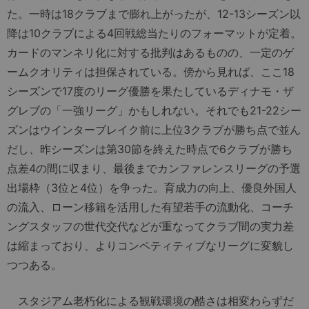
た。一時は18クラブまで膨れ上がったが、12-13シーズン以
降は10クラブによる4回戦総当たりのフォーマットが定着。
カードのマンネリ化に対する批判はあるものの、一定のゲ
ームクオリティは担保されている。傍から見れば、ここ18
シーズンで17度のリーグ優勝を果たしているディナモ・ザ
グレブの「一強リーグ」かもしれない。それでも21-22シー
ズンはウインターブレイク前に上位3クラブが勝ち点で並ん
だし、昨シーズンは第30節を終えた時点で6クラブが勝ち
点差4の間に収まり、最後までカンファレンスリーグの予選
出場枠（3位と4位）を争った。育成力の向上、優良外国人
の流入、ローン移籍を活用した有望若手の流動化、コーチ
ングスタッフの世代交代などが重なってクラブ間の実力差
は縮まっており、よりコンペティティブなリーグに変貌し
つつある。
スタジアム老朽化による観戦環境の酷さは相変わらずだ