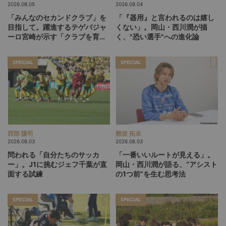
2026.08.05
2026.08.04
「みんなのセカンドクラブ」を
「『器用』と言われるのは嬉し
目指して。躍進するテゲバジャ
くない」。岡山・西川潤が描
ーロ宮崎が示す「クラブを育て
く、"恐い選手"への進化論
る」という価値観
SPECIAL
SPECIAL
西部 謙司
難波 拓未
2026.08.03
2026.08.03
問われる「自分たちのサッカ
「一番いいルートが見える」。
ー」。J1に挑むジェフ千葉が直
岡山・西川潤が語る、“アシスト
面する試練
の1つ前”を生む思考法
SPECIAL
SPECIAL