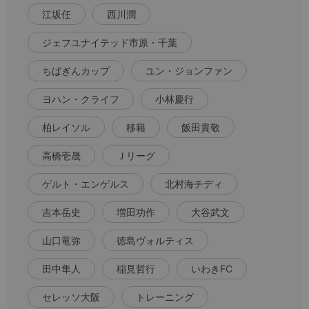
江坂任
西川潤
ジェフユナイテッド市原・千葉
ちばぎんカップ
ユン・ジョンファン
ヨハン・クライフ
小林慶行
柏レイソル
移籍
飯田貴敬
高橋壱晟
Ｊリーグ
ゲルト・エンゲルス
北村海チディ
吉本岳史
増田功作
大谷武文
山口竜弥
徳島ヴォルティス
田中隼人
稲見哲行
いわきFC
セレッソ大阪
トレーニング