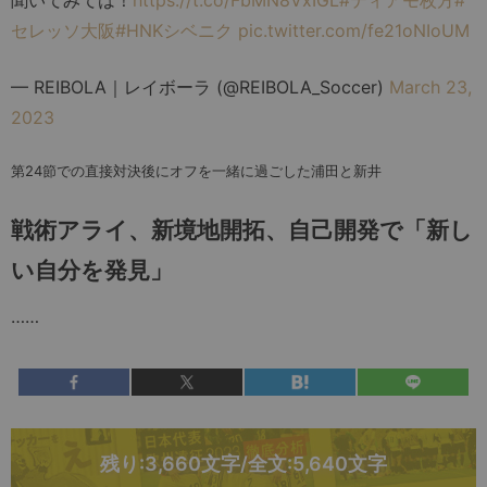
聞いてみては！
https://t.co/FbMN8VxIGL
#ティアモ枚方
#
セレッソ大阪
#HNKシベニク
pic.twitter.com/fe21oNIoUM
— REIBOLA｜レイボーラ (@REIBOLA_Soccer)
March 23,
2023
第24節での直接対決後にオフを一緒に過ごした浦田と新井
戦術アライ、新境地開拓、自己開発で「新し
い自分を発見」
……
残り:3,660文字/全文:5,640文字