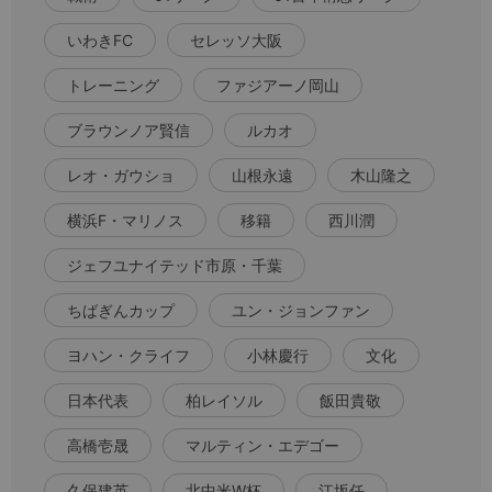
いわきFC
セレッソ大阪
トレーニング
ファジアーノ岡山
ブラウンノア賢信
ルカオ
レオ・ガウショ
山根永遠
木山隆之
横浜F・マリノス
移籍
西川潤
ジェフユナイテッド市原・千葉
ちばぎんカップ
ユン・ジョンファン
ヨハン・クライフ
小林慶行
文化
日本代表
柏レイソル
飯田貴敬
高橋壱晟
マルティン・エデゴー
久保建英
北中米W杯
江坂任