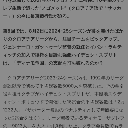
レブ生活で追った“ノゴメット”（クロアチア語で「サッカ
ー」）の今に長束恭行氏が迫る。
第8回では、8月2日に2024-25シーズンが幕を開けたばか
りのクロアチアリーグから、注目チームをピックアップ。
ジェンナーロ・ガットゥーゾ監督の就任とイバン・ラキテ
ィッチの加入で復権を目論む強豪ハイデュク・スプリト
は、「ディナモ帝国」の支配を打ち破れるのか？
クロアチアリーグ2023-24シーズンは、1992年のリーグ
創設以降で初めて平均観客数5000人を突破した。その牽引
役を担うクラブがハイデュク・スプリトだ。本拠地スタデ
ィオン・ポリュウドで開催した16試合の平均観客数は「2万
1232人」（サポーター暴動のペナルティとして無観客にな
った2試合を除く）。リーグ覇者であるディナモ・ザグレブ
の「9013人」を大きく引き離した上、クラブ会員数でもラ