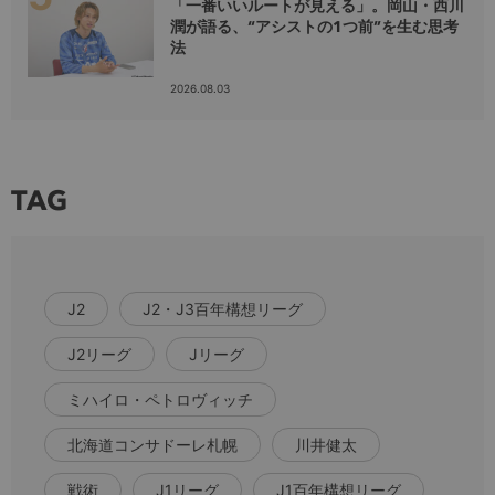
「一番いいルートが見える」。岡山・西川
潤が語る、“アシストの1つ前”を生む思考
法
2026.08.03
TAG
J2
J2・J3百年構想リーグ
J2リーグ
Jリーグ
ミハイロ・ペトロヴィッチ
北海道コンサドーレ札幌
川井健太
戦術
J1リーグ
J1百年構想リーグ