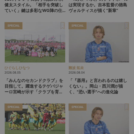
健太スタイル。「相手を突破し
は実現するか。吉本監督の徳島
ていく」鍵は多彩なWG陣の仕
ヴォルティスが描く“新章”
掛け
SPECIAL
SPECIAL
ひぐらしひなつ
難波 拓未
2026.08.05
2026.08.04
「みんなのセカンドクラブ」を
「『器用』と言われるのは嬉し
目指して。躍進するテゲバジャ
くない」。岡山・西川潤が描
ーロ宮崎が示す「クラブを育て
く、"恐い選手"への進化論
る」という価値観
SPECIAL
SPECIAL