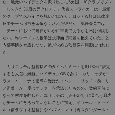
た。地元のハイデュクを振り出しに5カ国、10クラブでプレ
ーしてきた36歳の元クロアチア代表ストライカーは、最愛
のクラブでスパイクを脱いだばかり。ロシアW杯は規律違
反でチーム追放を余儀なくされた彼だが、就任会見では
「チームにおいて規律がいかに重要であるかを私は強調し
たい。昨シーズンの後半は規律面で問題を抱えていた」と
内部事情を暴露しつつ、彼が求める監督像を周囲に匂わせ
た。
カリニッチは監督指名のタイムリミットを6月8日に設定
するも人選に難航。ハイデュクOBであり、カリニッチがエ
ラス・ベローナで指導を受けたイバン・ユリッチ（前トリ
ノ監督）が一度はオファーを承諾したものの、契約直前に
なって態度を翻した。ユリッチの［3-4-2-1］に見合う戦力
がチームにそろっていないことに加え、イゴール・トゥド
ル（前ラツィオ監督）やイバン・レコ（現スタンダール・