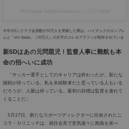
HNK Hajduk Split(@hnkhajduk)がシェアした投稿
今年3月にクラブ会員数が10万人を突破した際は、ハイデュクのエンブレ
ムと「sto iljada」（10万人）の文字のコレオグラフィが制作されている
新SDはあの元問題児！監督人事に難航も本
命の招へいに成功
「サッカー選手としてのキャリアは終わったが、新たな
挑戦が待っている。私を未経験者だと思っている人もいる
だろうが、人脈は持っている。最初の目標は監督を連れて
くることだ」
5月27日、新たなスポーツディレクターに任命されたニ
コラ・カリニッチは、就任会見で意気揚々に抱負を述べ