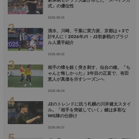
新体制セレッソ大阪が示した「スペイン方
式」の優位性
2026.08.05
清水、川崎、千葉に実力派、京都は＋3で
計9人に！2026年J1・J2初参戦のブラジ
ル人選手紹介
2026.08.02
相手の懐を鋭く突き刺す、仙台の槍。「ち
ゃんと悔しかった」3年目の正直で、有田
恵人が真価を示すシーズンへ
2026.08.04
J2のトレンドに抗う札幌の川井健太スタイ
ル。「相手を突破していく」鍵は多彩な
WG陣の仕掛け
2026.08.07