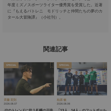
年度ミズノスポーツライター優秀賞を受賞した。近著
に『もえるバトレニ モドリッチと仲間たちの夢のカ
タール大冒険譚』（小社刊）。
関連記事
SPECIAL
SPECIAL
斉藤 宏則
柏原 敏
2026.08.07
2026.08.06
J2のトレンドに抗う札幌の川井
「13人、14人」のフットボール