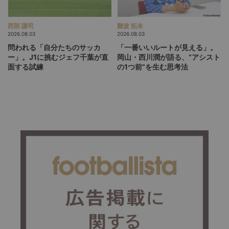
西部 謙司
難波 拓未
2026.08.03
2026.08.03
問われる「自分たちのサッカ
「一番いいルートが見える」。
ー」。J1に挑むジェフ千葉が直
岡山・西川潤が語る、“アシスト
面する試練
の1つ前”を生む思考法