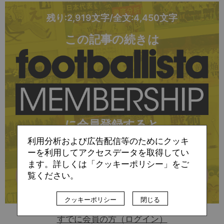
残り:2,919文字/全文:4,450文字
この記事の続きは
に会員登録すると
利用分析および広告配信等のためにクッキ
お読みいただけます
ーを利用してアクセスデータを取得してい
ます。詳しくは「クッキーポリシー」をご
詳細はこちら
覧ください。
クッキーポリシー
閉じる
すでに会員の方（ログイン）