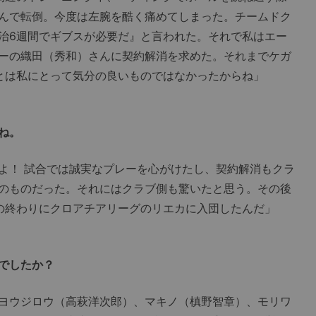
んで転倒。今度は左腕を酷く痛めてしまった。チームドク
治6週間でギブスが必要だ』と言われた。それで私はエー
ーの織田（秀和）さんに契約解消を求めた。それまでケガ
とは私にとって気分の良いものではなかったからね」
ね。
！ 試合では誠実なプレーを心がけたし、契約解消もクラ
のものだった。それにはクラブ側も驚いたと思う。その後
の終わりにクロアチアリーグのリエカに入団したんだ」
でしたか？
ヨウジロウ（高萩洋次郎）、マキノ（槙野智章）、モリワ