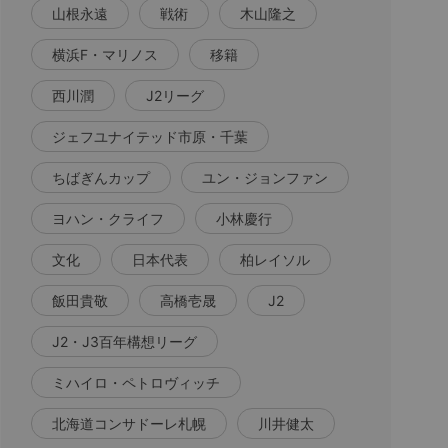
山根永遠
戦術
木山隆之
横浜F・マリノス
移籍
西川潤
J2リーグ
ジェフユナイテッド市原・千葉
ちばぎんカップ
ユン・ジョンファン
ヨハン・クライフ
小林慶行
文化
日本代表
柏レイソル
飯田貴敬
高橋壱晟
J2
J2・J3百年構想リーグ
ミハイロ・ペトロヴィッチ
北海道コンサドーレ札幌
川井健太