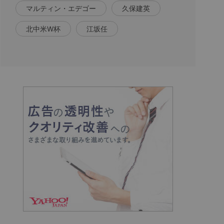
マルティン・エデゴー
久保建英
北中米W杯
江坂任