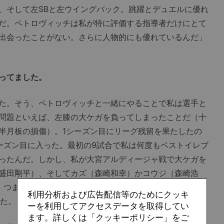
ン、そして左SBと左ウイングバック。跳躍とデュエルに優れ
だ。ペトロヴィッチは私が特に評価する指導者だけにとて
出会ったことがない。さらに人物的にも優れているんだ」
ってました。
た。そう、ペトロヴィッチと一緒にやることで私は選手と
問題といえば、左膝の大ケガを負ってしまったことだ（十
半月板の損傷）。1シーズン目にリーグ残留を果たしたの
ーズン目に入った。最初の9試合で私は何度もベストイレブ
ったんだ。しかし、私が大宮アルディージャ戦で大ケガを
盛田剛平）、そしてカズ（森崎和幸）かコウジ（森崎浩
。つまり、ほぼ同時に主力選手を何カ月も失ってしまっ
利用分析および広告配信等のためにクッキ
した。
ーを利用してアクセスデータを取得してい
ます。詳しくは「クッキーポリシー」をご