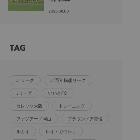
2026.08.03
TAG
J1リーグ
J1百年構想リーグ
Jリーグ
いわきFC
セレッソ大阪
トレーニング
ファジアーノ岡山
ブラウンノア賢信
ルカオ
レオ・ガウショ