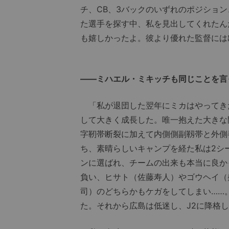
チ、CB、3バックのいずれのポジショ
た選手を探す中、私を見出してくれたん
も嬉しかったよ。彼より優れた監督には
――ミハエル・ミキッチも同じことを言
「私が退団した翌年にミカはやってき
して大きく成長した。唯一抱えた大きな
字靭帯断裂に加えて内側側副靱帯と外側
ち、素晴らしいキャンプを経た私は2シ
ンに選ばれ、チームの出来も本当に良か
負い、ヒサト（佐藤寿人）やゴウヘイ（
司）のどちらかもケガをしてしまい……
た。それから広島は低迷し、J2に降格