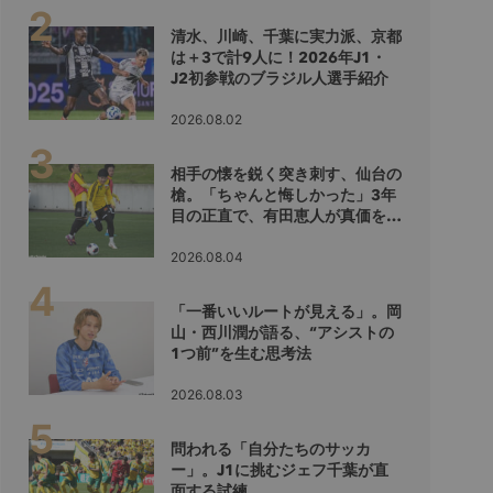
清水、川崎、千葉に実力派、京都
は＋3で計9人に！2026年J1・
J2初参戦のブラジル人選手紹介
2026.08.02
相手の懐を鋭く突き刺す、仙台の
槍。「ちゃんと悔しかった」3年
目の正直で、有田恵人が真価を示
すシーズンへ
2026.08.04
「一番いいルートが見える」。岡
山・西川潤が語る、“アシストの
1つ前”を生む思考法
2026.08.03
問われる「自分たちのサッカ
ー」。J1に挑むジェフ千葉が直
面する試練