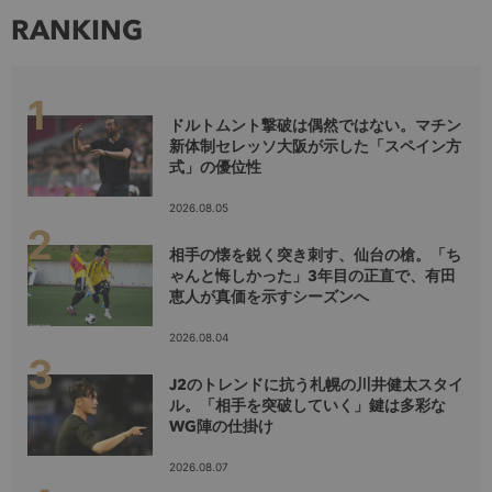
RANKING
ドルトムント撃破は偶然ではない。マチン
新体制セレッソ大阪が示した「スペイン方
式」の優位性
2026.08.05
相手の懐を鋭く突き刺す、仙台の槍。「ち
ゃんと悔しかった」3年目の正直で、有田
恵人が真価を示すシーズンへ
2026.08.04
J2のトレンドに抗う札幌の川井健太スタイ
ル。「相手を突破していく」鍵は多彩な
WG陣の仕掛け
2026.08.07