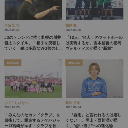
斉藤 宏則
柏原 敏
2026.08.07
2026.08.06
J2のトレンドに抗う札幌の川井
「13人、14人」のフットボール
健太スタイル。「相手を突破し
は実現するか。吉本監督の徳島
ていく」鍵は多彩なWG陣の仕
ヴォルティスが描く“新章”
掛け
SPECIAL
SPECIAL
ひぐらしひなつ
難波 拓未
2026.08.05
2026.08.04
「みんなのセカンドクラブ」を
「『器用』と言われるのは嬉し
目指して。躍進するテゲバジャ
くない」。岡山・西川潤が描
ーロ宮崎が示す「クラブを育て
く、"恐い選手"への進化論