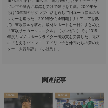
1973年生まれ。1997年、現地観戦したディナモ・ザ
グレブの試合に感銘を受けて銀行を退職。2001年か
らは10年間のザグレブ生活を通して旧ユーゴ諸国のサ
ッカーを追った。2011年から4年間はリトアニアを拠
点に東欧諸国を取材。取材レポートを一冊にまとめた
『東欧サッカークロニクル』（カンゼン）では2018
年度ミズノスポーツライター優秀賞を受賞した。近著
に『もえるバトレニ モドリッチと仲間たちの夢のカ
タール大冒険譚』（小社刊）。
関連記事
SPECIAL
SPECIAL