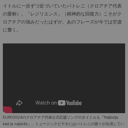
イトルに一歩ずつ近づいていたバトレニ（クロアチア代表
の愛称）。「レジリエンス」（精神的な回復力）こそがク
ロアチアの強みだったはずが、あのフレーズが今では空虚
に響く。
EURO2024のクロアチア代表公式応援ソングのタイトルも『Najbolja
kad je najteže』。ミュージックビデオにはバトレニの面々が出演してい