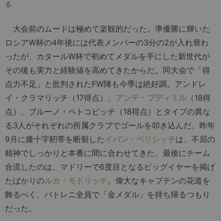
る
大会前のムードは極めて楽観的だった。準優勝に輝いた
ロシアW杯の4年後には代表メンバーの3分の2が入れ替わ
ったが、カタールW杯で初めてメダルを手にした新世代が
その後も実力と経験値を高めてきたからだ。同大会で「得
点力不足」と批判されたFW陣も今季は絶好調。アンドレ
イ・クラマリッチ（17得点）、
アンテ・ブディミル
（18得
点）、ブルーノ・ペトコビッチ（18得点）とタイプの異な
る3人がそれぞれの所属クラブでゴールを叩き込んだ。昨年
9月に膝十字靭帯を断裂した
イバン・ペリシッチ
は、不屈の
精神でしっかりと本番に間に合わせてきた。最後にチーム
合流したのは、マドリーで6度目となるビッグイヤーを掲げ
たばかりの
ルカ・モドリッチ
。偉大なキャプテンの花道を
飾るべく、バトレニ全員で「金メダル」を持ち帰るつもり
だった。