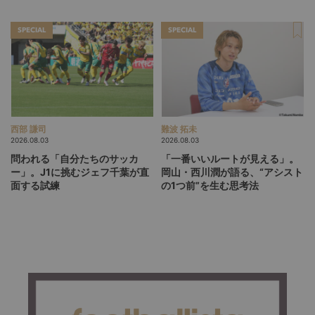
る」という価値観
SPECIAL
SPECIAL
西部 謙司
難波 拓未
2026.08.03
2026.08.03
問われる「自分たちのサッカ
「一番いいルートが見える」。
ー」。J1に挑むジェフ千葉が直
岡山・西川潤が語る、“アシスト
面する試練
の1つ前”を生む思考法