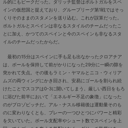
ル的にもピークだった。ダリッチ監督はポルトガルをスペ
インの仮想国と捉えており、グループリーグ第1戦ではそっ
くりそのままのスタメンを送り込む。これが誤算だった。
ポルトガルとスペインは非なるスタイルのチームだったこ
とに加え、かつてのスペインと今のスペインも非なるスタ
イルのチームだったからだ。
最初の15分はスペインに手も足も出なかったクロアチア
は、ボールを保持して前がかりになった29分に一瞬の隙を
突かれて失点。その後もラミン・ヤマルとニコ・ウィリア
ムズの両ウィングにかき回され、安易にゴールを割られ続
けたことでスコアは0-3に開いてしまう。厳しい西日をもろ
に浴びた前半において「エネルギー不足の象徴」になった
のがブロゾビッチだ。アル・ナスル移籍後は運動量そのも
のに変わりなくとも、プレーの一つひとつにパワーと精彩
を欠いていた。ボール支配率やシュート数でスペインを上