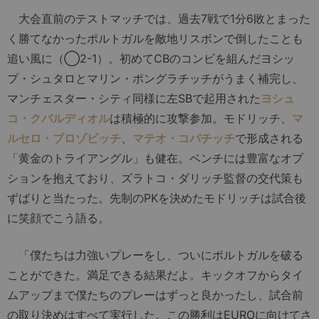
大会直前のテストマッチでは、過去7戦で1分6敗とまった
く勝てなかったポルトガルを敵地リスボンで倒したことも
追い風に（◯2-1）。初めてCBのコンビを組んだヨシッ
プ・シュタロとマリン・ポングラチッチがうまく補完し、
マンチェスター・シティ同様に左SBで起用された
ヨシュ
コ・クバルディオル
は積極的に攻撃参加。モドリッチ、
マ
ルセロ・ブロゾビッチ
、
マテオ・コバチッチ
で形成される
「黄金のトライアングル」も健在。ベンチには豊富なオプ
ションを抱えており、ズラトコ・ダリッチ監督の交代策も
ずばりと当たった。先制のPKを決めたモドリッチは試合後
に笑顔でこう語る。
「僕たちは力強いプレーをし、ついにポルトガルを破る
ことができた。満足できる結果だよ。キックオフからタイ
ムアップまで僕たちのプレーはずっと良かったし、試合前
の取り決めはすべて実行した。この勝利はEUROに向けてさ