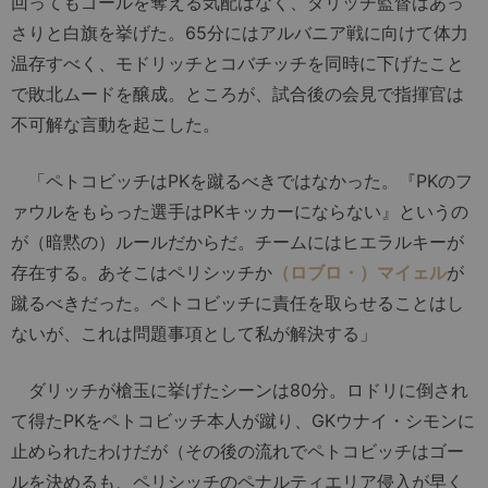
回ってもゴールを奪える気配はなく、ダリッチ監督はあっ
さりと白旗を挙げた。65分にはアルバニア戦に向けて体力
温存すべく、モドリッチとコバチッチを同時に下げたこと
で敗北ムードを醸成。ところが、試合後の会見で指揮官は
不可解な言動を起こした。
「ペトコビッチはPKを蹴るべきではなかった。『PKのフ
ァウルをもらった選手はPKキッカーにならない』というの
が（暗黙の）ルールだからだ。チームにはヒエラルキーが
存在する。あそこはペリシッチか
（ロブロ・）マイェル
が
蹴るべきだった。ペトコビッチに責任を取らせることはし
ないが、これは問題事項として私が解決する」
ダリッチが槍玉に挙げたシーンは80分。ロドリに倒され
て得たPKをペトコビッチ本人が蹴り、GKウナイ・シモンに
止められたわけだが（その後の流れでペトコビッチはゴー
ルを決めるも、ペリシッチのペナルティエリア侵入が早く