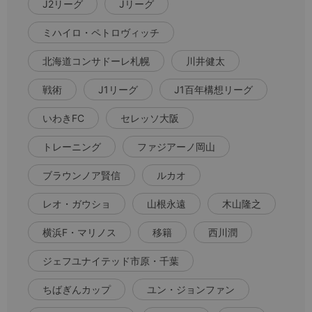
J2リーグ
Jリーグ
ミハイロ・ペトロヴィッチ
北海道コンサドーレ札幌
川井健太
戦術
J1リーグ
J1百年構想リーグ
いわきFC
セレッソ大阪
トレーニング
ファジアーノ岡山
ブラウンノア賢信
ルカオ
レオ・ガウショ
山根永遠
木山隆之
横浜F・マリノス
移籍
西川潤
ジェフユナイテッド市原・千葉
ちばぎんカップ
ユン・ジョンファン