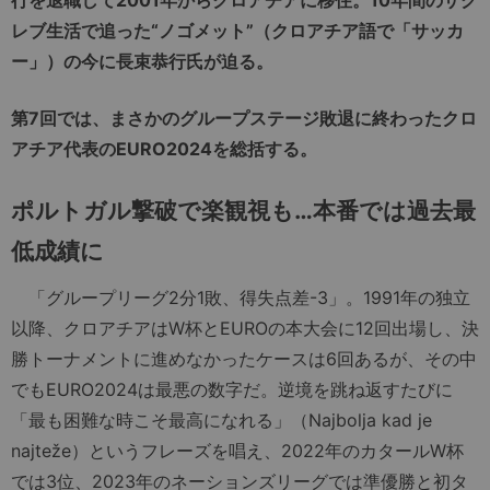
レブ生活で追った“ノゴメット”（クロアチア語で「サッカ
ー」）の今に長束恭行氏が迫る。
第7回では、まさかのグループステージ敗退に終わったクロ
アチア代表のEURO2024を総括する。
ポルトガル撃破で楽観視も…本番では過去最
低成績に
「グループリーグ2分1敗、得失点差-3」。1991年の独立
以降、クロアチアはW杯とEUROの本大会に12回出場し、決
勝トーナメントに進めなかったケースは6回あるが、その中
でもEURO2024は最悪の数字だ。逆境を跳ね返すたびに
「最も困難な時こそ最高になれる」（Najbolja kad je
najteže）というフレーズを唱え、2022年のカタールW杯
では3位、2023年のネーションズリーグでは準優勝と初タ