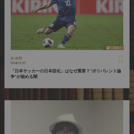
林 舞輝
2018.12.07
「日本サッカーの日本語化」はなぜ重要？“ポリバレント論
争”が秘める闇