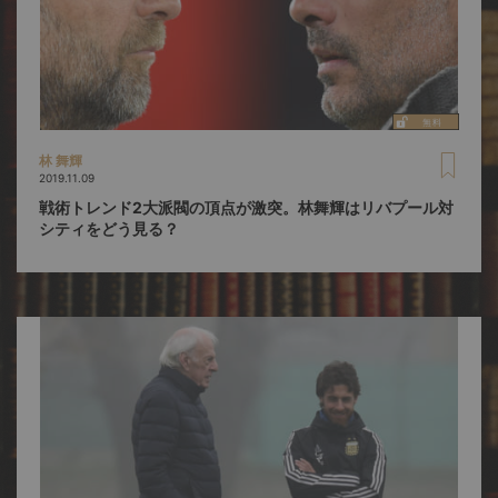
林 舞輝
2019.11.09
戦術トレンド2大派閥の頂点が激突。林舞輝はリバプール対
シティをどう見る？