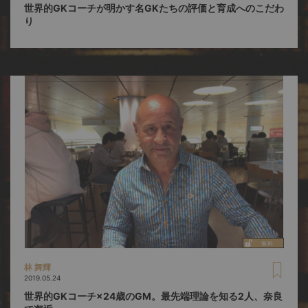
世界的GKコーチが明かす名GKたちの評価と育成へのこだわ
り
林 舞輝
2019.05.24
世界的GKコーチ×24歳のGM。最先端理論を知る2人、奈良