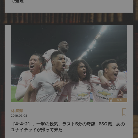
で邂逅
林 舞輝
2019.03.08
［4-4-2］、一撃の殺気、ラスト5分の奇跡…PSG戦、あの
ユナイテッドが帰って来た