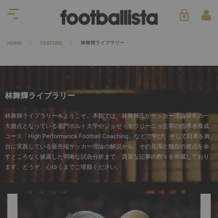
林舞輝ライブラリー
HOME
FEATURE
林舞輝ライブラリー
林舞輝ライブラリーへようこそ。本館では、林舞輝氏がサッカー理論研究の一
大拠点となっている名門ポルト大学やジョゼ・モウリーニョ主宰の指導者養成
コース「High Performance Football Coaching」などで学び、そして日本を舞
台に実践している最先端サッカー理論の解説から、その見識と独自の視点を余
すところなく披露した明晰な試合分析まで、貴重な記事の数々を所蔵しており
ます。どうぞ、心ゆくまでご堪能ください。