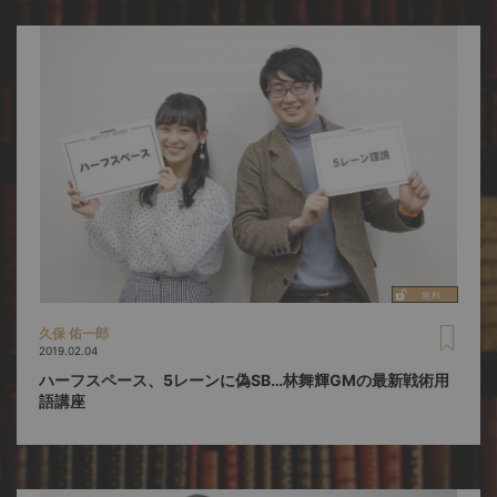
久保 佑一郎
2019.02.04
ハーフスペース、5レーンに偽SB…林舞輝GMの最新戦術用
語講座