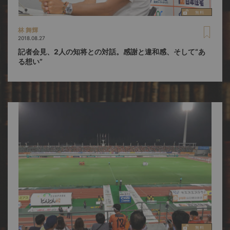
林 舞輝
2018.08.27
記者会見、2人の知将との対話。感謝と違和感、そして“あ
る想い”