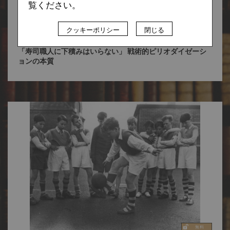
覧ください。
浅野 賀一
クッキーポリシー
閉じる
2019.10.01
「寿司職人に下積みはいらない」 戦術的ピリオダイゼーシ
ョンの本質