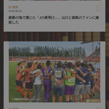
林 舞輝
2018.08.24
維新の地で感じた「Jの夜明け」。山口と徳島のファンに嫉
妬した