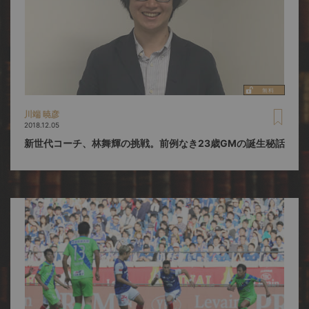
川端 暁彦
2018.12.05
新世代コーチ、林舞輝の挑戦。前例なき23歳GMの誕生秘話