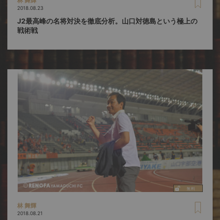
林 舞輝
2018.08.23
J2最高峰の名将対決を徹底分析。山口対徳島という極上の
戦術戦
林 舞輝
2018.08.21