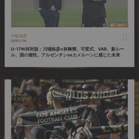
川端 暁彦
2019.11.04
U-17W杯対談：川端暁彦×林舞輝。可変式、VAR、新ルー
ル、国の個性。アルゼンチンvsカメルーンに感じた未来