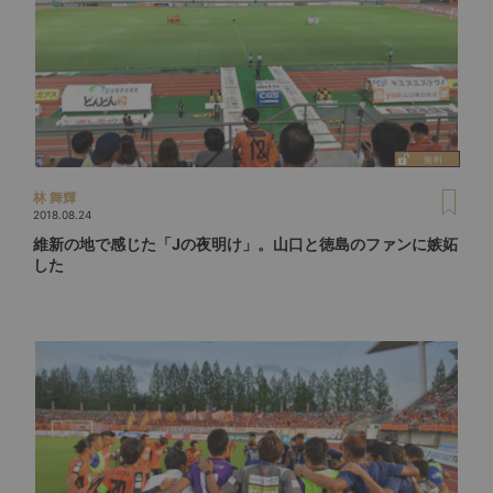
林 舞輝
2018.08.24
維新の地で感じた「Jの夜明け」。山口と徳島のファンに嫉妬
した