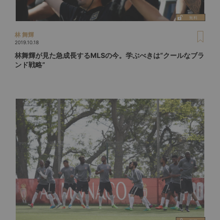
林 舞輝
2019.10.18
林舞輝が見た急成長するMLSの今。学ぶべきは“クールなブラ
ンド戦略”