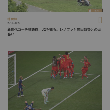
林 舞輝
2018.08.20
新世代コーチ林舞輝、J2を観る。レノファと霜田監督との出
会い