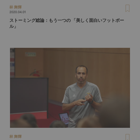
林 舞輝
2020.04.01
ストーミング総論：もう一つの 「美しく面白いフットボー
ル」
林 舞輝