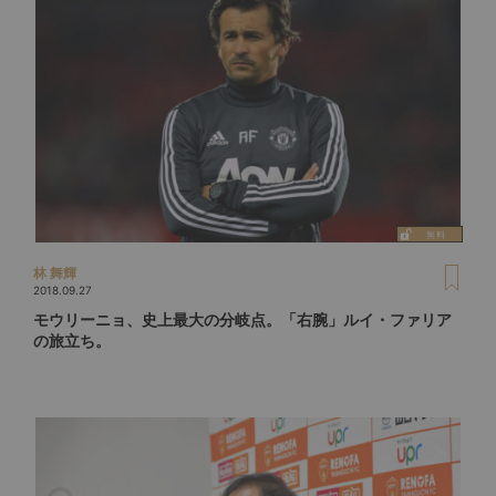
林 舞輝
2018.09.27
モウリーニョ、史上最大の分岐点。「右腕」ルイ・ファリア
の旅立ち。