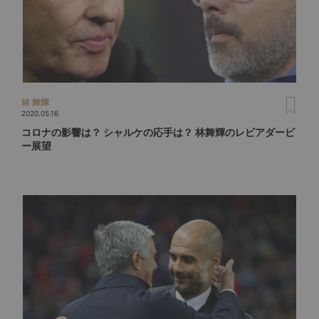
林 舞輝
2020.05.16
コロナの影響は？ シャルケの応手は？ 林舞輝のレビアダービ
ー展望