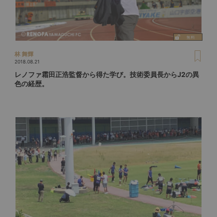
林 舞輝
2018.08.21
レノファ霜田正浩監督から得た学び。技術委員長からJ2の異
色の経歴。