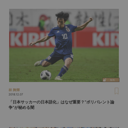
林 舞輝
2018.12.07
「日本サッカーの日本語化」はなぜ重要？“ポリバレント論
争”が秘める闇