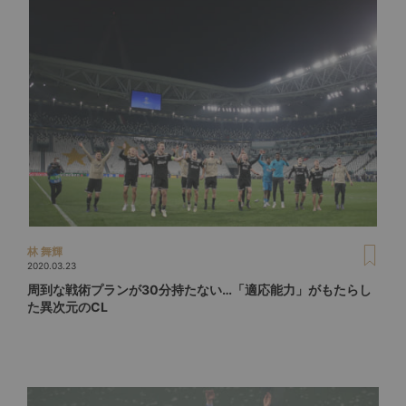
林 舞輝
2020.03.23
周到な戦術プランが30分持たない…「適応能力」がもたらし
た異次元のCL