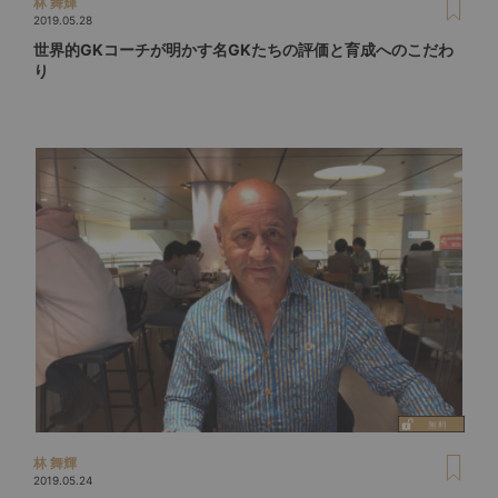
林 舞輝
2019.05.28
世界的GKコーチが明かす名GKたちの評価と育成へのこだわ
り
林 舞輝
2019.05.24