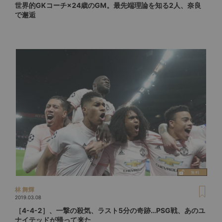
世界的GKコーチ×24歳のGM。最先端理論を知る2人、奈良
で邂逅
林 舞輝
2019.03.08
［4-4-2］、一撃の殺気、ラスト5分の奇跡…PSG戦、あのユ
ナイテッドが帰って来た