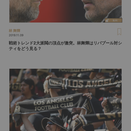
林 舞輝
2019.11.09
戦術トレンド2大派閥の頂点が激突。林舞輝はリバプール対シ
ティをどう見る？