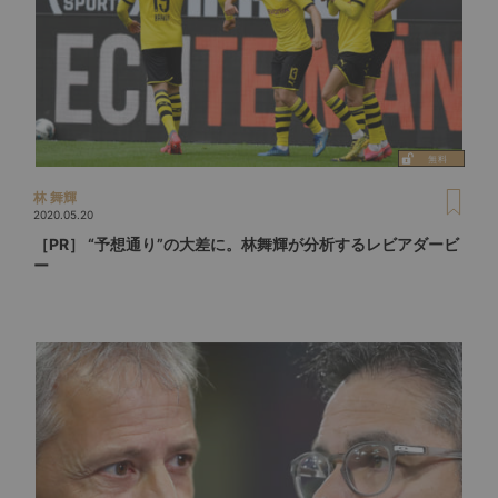
林 舞輝
2020.05.20
［PR］ “予想通り”の大差に。林舞輝が分析するレビアダービ
ー