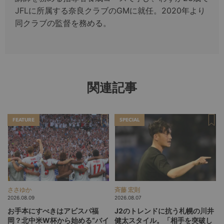
JFLに所属する奈良クラブのGMに就任。2020年より
同クラブの監督を務める。
関連記事
FEATURE
SPECIAL
ささゆか
斉藤 宏則
2026.08.09
2026.08.07
お手本にすべきはアビスパ福
J2のトレンドに抗う札幌の川井
岡？北中米W杯から始める“バイ
健太スタイル。「相手を突破し