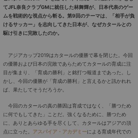
てJFL奈良クラブGMに就任した林舞輝が、日本代表のゲー
ムを戦術的な視点から斬る。第9回のテーマは、「相手が負
けるサッカー」を志向してきた日本が、なぜカタールとの
駆け引きに完敗したのか。
アジアカップ2019はカタールの優勝で幕を閉じた。今回
の優勝および日本の完敗であらためてカタールの育成に注
目が集まり、「育成の勝利」と銘打つ報道まであった。し
かし、今回の優勝が「育成の勝利」と言えるかと訊かれれ
ば、果たしてそうだろうか。
今回のカタールの真の勝因は育成ではなく、「勝つため
に何でもしてきた」ことだ。強くなるために、勝つため
に、ありとあらゆる手を尽くして、カタールはアジアの頂
点に立った。
アスパイア・アカデミー
による育成年代での