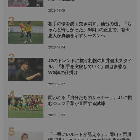
2026.08.05
相手の懐を鋭く突き刺す、仙台の槍。「ち
ゃんと悔しかった」3年目の正直で、有田
恵人が真価を示すシーズンへ
2026.08.04
J2のトレンドに抗う札幌の川井健太スタイ
ル。「相手を突破していく」鍵は多彩な
WG陣の仕掛け
2026.08.07
問われる「自分たちのサッカー」。J1に挑
むジェフ千葉が直面する試練
2026.08.03
「一番いいルートが見える」。岡山・西川