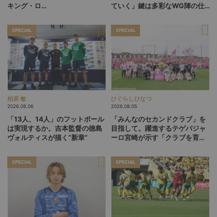
キング・ロ
ていく」鍵は多彩なWG陣の仕
ー”、“Wonderwall”の日本版を
掛け
探す旅
SPECIAL
SPECIAL
柏原 敏
ひぐらしひなつ
2026.08.06
2026.08.05
「13人、14人」のフットボール
「みんなのセカンドクラブ」を
は実現するか。吉本監督の徳島
目指して。躍進するテゲバジャ
ヴォルティスが描く“新章”
ーロ宮崎が示す「クラブを育て
る」という価値観
SPECIAL
SPECIAL