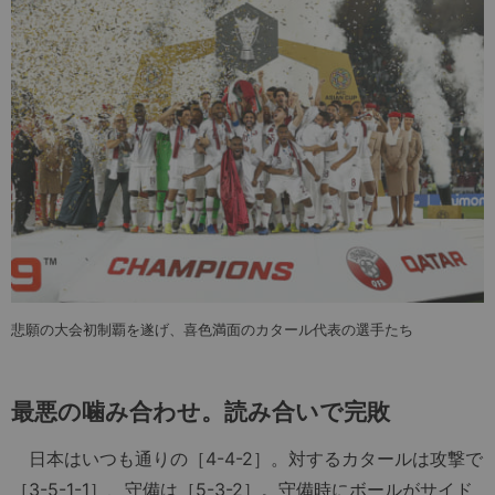
悲願の大会初制覇を遂げ、喜色満面のカタール代表の選手たち
最悪の噛み合わせ。読み合いで完敗
日本はいつも通りの［4-4-2］。対するカタールは攻撃で
［3-5-1-1］、守備は［5-3-2］。守備時にボールがサイド