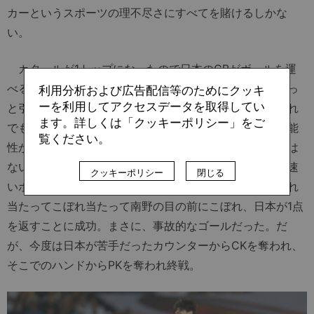
カーというスポーツの理不尽さにすべてを賭けるしかな
い。
カタールが1トップになったので日本のCBがボールを運
べるようになり、日本が押し込む時間が続く。今大会ずっ
利用分析および広告配信等のためにクッキ
ーを利用してアクセスデータを取得してい
と引いて守りを固める相手に対しては苦手だったが、それ
ます。詳しくは「クッキーポリシー」をご
でも個のクオリティで上回る分、「事故」を起こせる可能
覧ください。
性が高くなった。特にデザインされた何かがあるわけでは
ないが、とにもかくもかくにも押し込んでいる。結果、速
クッキーポリシー
閉じる
いボールがボックス内に入るようになり、当たってこぼれ
当たってこぼれ当たって南野の目の前にこぼれ、日本が1点
を返すことに成功。まさに、事故的なゴールだった。だ
が、今度は日本が苦手だったカウンターからCKを奪われ、
そこでのハンドからPKを奪われ終戦。