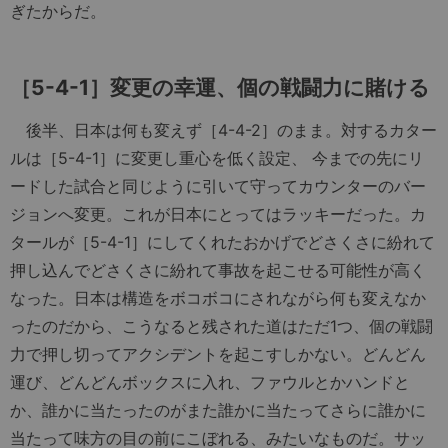
ぎたからだ。
［5-4-1］変更の幸運、個の戦闘力に賭ける
後半、日本は何も変えず［4-4-2］のまま。対するカター
ルは［5-4-1］に変更し重心を低く設定、 今までの先にリ
ードした試合と同じように引いて守ってカウンターのバー
ジョンへ変更。これが日本にとってはラッキーだった。カ
タールが［5-4-1］にしてくれたおかげでどさくさに紛れて
押し込んでどさくさに紛れて事故を起こせる可能性が高く
なった。日本は構造をボコボコにされながら何も変えなか
ったのだから、こうなると残された道はただ1つ、個の戦闘
力で押し切ってアクシデントを起こすしかない。どんどん
運び、どんどんボックスに入れ、ファウルとかハンドと
か、誰かに当たったのがまた誰かに当たってさらに誰かに
当たって味方の目の前にこぼれる、みたいなものだ。サッ