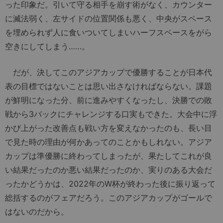
った印象だ。引いて守る相手を崩す術がなく、カウンター
に滅法弱く、左サイドの位置関係も悪く、中央がスペース
を埋められず人に食いついてしまいハーフスペースをがら
空きにしてしまう……。
だが、決してこのアジアカップで優勝することが日本代
表の目標ではないことは思い出さなければならない。課題
が鮮明になった分、前に進みやすくなったし、決勝での敗
戦から3バックにチャレンジする口実もできた。大会中に浮
かび上がった改善点も戦い方を変えなかったのも、長い目
で見た時の理由が何かあってのことかもしれない。アジア
カップは準優勝に終わってしまったが、果たしてこれが良
い結果だったのか悪い結果だったのか、実りのある大会だ
ったかどうかは、2022年のW杯が終わった後に振り返って
総括するのがフェアだろう。このアジアカップがゴールで
はないのだから。