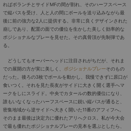
ればボランチとサイドMFの間が割れ、そのハーフスペース
で縦パスを受け、人と人の間にボールを送り込みながら最
後に前の強力な2人に提供する。非常に良くデザインされた
崩しであり、配置の面での優位を生かした美しく効率的な
ポジショナルなプレーを見せた。その真骨頂が先制弾であ
る。
どうしてもオーバーヘッドに注目されがちだが、それま
での展開の方が実に美しく、
ポジショナルプレー
そのもの
だった。後ろの3枚でボールを動かし、我慢できずに原口が
食いつく。それを見た長友がサイドに大きく開く選手へマ
ークをしにスライド。中央でカタールの数的優位になり、
誰もいなくなったハーフスペースに鋭い縦パスが通ると、
密集地域から逆サイドへ大きく開いた11番のアフィフへ。
そのまま最後は決定力に優れたアリへクロス。私が今大会
で最も優れたポジショナルプレーの見本を選ぶとしたら、