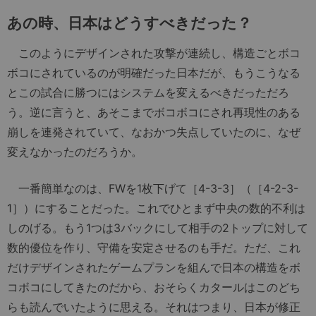
あの時、日本はどうすべきだった？
このようにデザインされた攻撃が連続し、構造ごとボコ
ボコにされているのが明確だった日本だが、もうこうなる
とこの試合に勝つにはシステムを変えるべきだっただろ
う。逆に言うと、あそこまでボコボコにされ再現性のある
崩しを連発されていて、なおかつ失点していたのに、なぜ
変えなかったのだろうか。
一番簡単なのは、FWを1枚下げて［4-3-3］（［4-2-3-
1］）にすることだった。これでひとまず中央の数的不利は
しのげる。もう1つは3バックにして相手の2トップに対して
数的優位を作り、守備を安定させるのも手だ。ただ、これ
だけデザインされたゲームプランを組んで日本の構造をボ
コボコにしてきたのだから、おそらくカタールはこのどち
らも読んでいたように思える。それはつまり、日本が修正