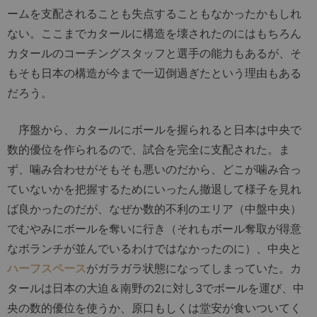
ームを支配されることも失点することもなかったかもしれ
ない。ここまでカタールに構造を壊されたのにはもちろん
カタールのコーチングスタッフと選手の能力もあるが、そ
もそも日本の構造が今まで一辺倒過ぎたという理由もある
だろう。
序盤から、カタールにボールを握られると日本は中央で
数的優位を作られるので、試合を完全に支配された。ま
ず、噛み合わせがそもそも悪いのだから、どこが噛み合っ
ていないかを把握するためにいったん撤退して様子を見れ
ば良かったのだが、なぜか数的不利のエリア（中盤中央）
でむやみにボールを奪いに行き（それもボール奪取が得意
なボランチが並んでいるわけではなかったのに）、中央と
ハーフスペース
がガラガラ状態になってしまっていた。カ
タールは日本の大迫＆南野の2に対し3でボールを運び、中
央の数的優位を使うか、原口もしくは堂安が食いついてく