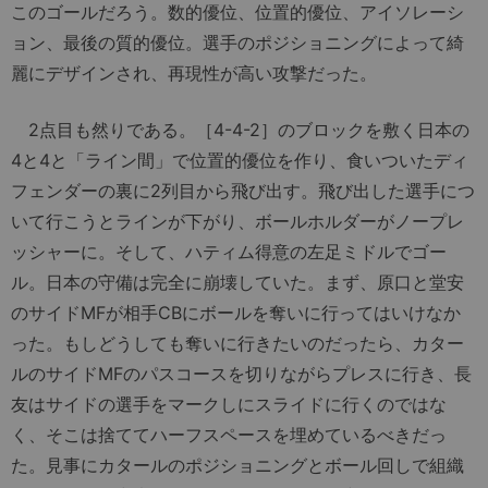
このゴールだろう。数的優位、位置的優位、アイソレーシ
ョン、最後の質的優位。選手のポジショニングによって綺
麗にデザインされ、再現性が高い攻撃だった。
2点目も然りである。［4-4-2］のブロックを敷く日本の
4と4と「ライン間」で位置的優位を作り、食いついたディ
フェンダーの裏に2列目から飛び出す。飛び出した選手につ
いて行こうとラインが下がり、ボールホルダーがノープレ
ッシャーに。そして、ハティム得意の左足ミドルでゴー
ル。日本の守備は完全に崩壊していた。まず、原口と堂安
のサイドMFが相手CBにボールを奪いに行ってはいけなか
った。もしどうしても奪いに行きたいのだったら、カター
ルのサイドMFのパスコースを切りながらプレスに行き、長
友はサイドの選手をマークしにスライドに行くのではな
く、そこは捨ててハーフスペースを埋めているべきだっ
た。見事にカタールのポジショニングとボール回しで組織