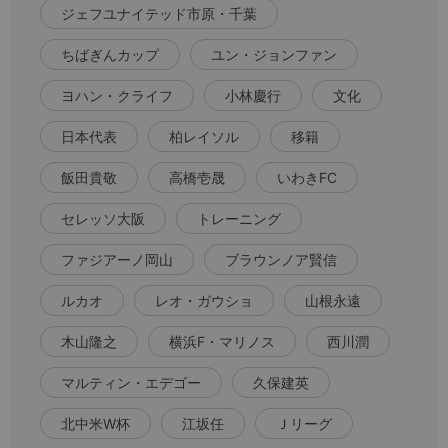
ジェフユナイテッド市原・千葉
ちばぎんカップ
ユン・ジョンファン
ヨハン・クライフ
小林慶行
文化
日本代表
柏レイソル
移籍
飯田貴敬
高橋壱晟
いわきFC
セレッソ大阪
トレーニング
ファジアーノ岡山
ブラウンノア賢信
ルカオ
レオ・ガウショ
山根永遠
木山隆之
横浜F・マリノス
西川潤
マルティン・エデゴー
久保建英
北中米W杯
江坂任
Ｊリーグ