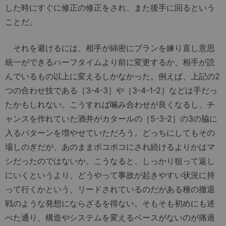
した時にすぐに修正の修正をされ、また後手に回るという
ことだ。
それを避けるには、相手が綿密にプランを練り直し意思
統一ができるハーフタイムより前に変更するか、相手が読
んでいるもの以上に変えるしかなかった。例えば、上記の2
つの合わせ技である［3-4-3］や［3-4-1-2］などは手だっ
たかもしれない。こうすれば噛み合わせが良くなるし、チ
ャンスを作れていた酒井がカタールの［5-3-2］の3の脇に
入るパターンを増やせていただろう。どっちにしてもその
場しのぎだが、あのままボコボコにされ続けるよりかはマ
シだったのではないか。こうなると、しっかり狙って返し
にいくというより、どうやって事故が起きやすい状況に持
って行くかという、リードされているのだがある種の撤退
戦のような発想にならざるを得ない。そもそも初めにも述
べた通り、構造やシステムを変えるベースがないのが痛過