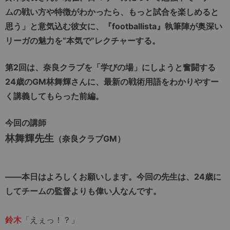
ムの戦い方や特徴がわかったら、もっと試合を楽しめると
思う」と意気込む彼女に、『footballista』執筆陣が奥深い
リーガの魅力を“本気で”レクチャーする。
第2回は、奈良クラブを「学びの場」にしようと奮闘する
24歳のGM林舞輝さんに、最新の戦術用語をわかりやすー
く講義してもらった前編。
今回の講師
林舞輝先生
（奈良クラブGM）
――本日はよろしくお願いします。今回の先生は、24
歳に
してチームの監督よりも偉い人なんです。
鈴木
「えぇっ！？」