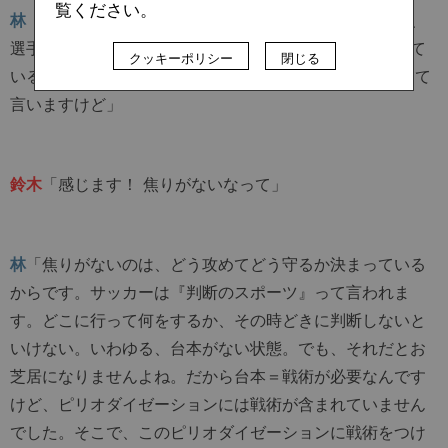
覧ください。
林
「いいチームは入っています。例えばバルセロナって、
選手全員がサッカーっていうスポーツを同じように考えて
クッキーポリシー
閉じる
いるなって感じがしませんか？ コンビネーションとかって
言いますけど」
鈴木
「感じます！ 焦りがないなって」
林
「焦りがないのは、どう攻めてどう守るか決まっている
からです。サッカーは『判断のスポーツ』って言われま
す。どこに行って何をするか、その時どきに判断しないと
いけない。いわゆる、台本がない状態。でも、それだとお
芝居になりませんよね。だから台本＝戦術が必要なんです
けど、ピリオダイゼーションには戦術が含まれていません
でした。そこで、このピリオダイゼーションに戦術をつけ