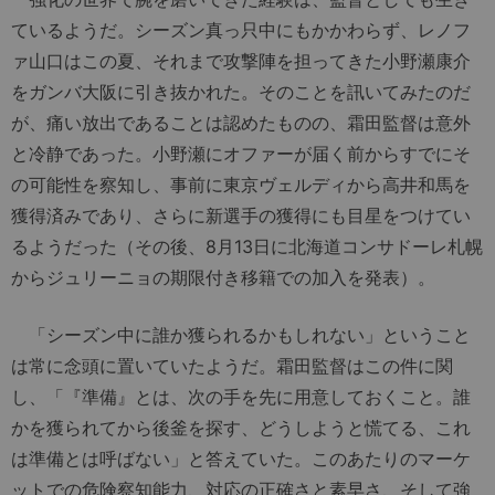
ているようだ。シーズン真っ只中にもかかわらず、レノフ
ァ山口はこの夏、それまで攻撃陣を担ってきた小野瀬康介
をガンバ大阪に引き抜かれた。そのことを訊いてみたのだ
が、痛い放出であることは認めたものの、霜田監督は意外
と冷静であった。小野瀬にオファーが届く前からすでにそ
の可能性を察知し、事前に東京ヴェルディから高井和馬を
獲得済みであり、さらに新選手の獲得にも目星をつけてい
るようだった（その後、8月13日に北海道コンサドーレ札幌
からジュリーニョの期限付き移籍での加入を発表）。
「シーズン中に誰か獲られるかもしれない」ということ
は常に念頭に置いていたようだ。霜田監督はこの件に関
し、「『準備』とは、次の手を先に用意しておくこと。誰
かを獲られてから後釜を探す、どうしようと慌てる、これ
は準備とは呼ばない」と答えていた。このあたりのマーケ
ットでの危険察知能力、対応の正確さと素早さ、そして強