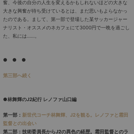
奮、今後の自分の人生を変えるかもしれないほどの大きな
大きな興奮が待ち受けているとは、まだ思いもよらなかっ
たのである。まして、第一部で登場した某サッカージャー
ナリスト・オススメのネカフェにて3000円で一晩を過ごし
た、私には……。
● ● ●
第三部へ続く
●林舞輝のJ2紀行 レノファ山口編
第一部：
新世代コーチ林舞輝、J2を観る。レノファと霜田
監督との出会い
第二部：技術委員長からJ2の異色の経歴。霜田監督とのラ