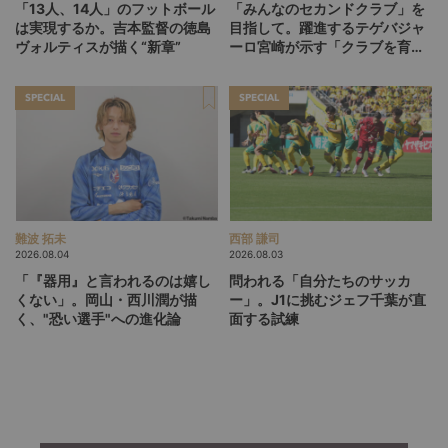
「13人、14人」のフットボール
「みんなのセカンドクラブ」を
は実現するか。吉本監督の徳島
目指して。躍進するテゲバジャ
ヴォルティスが描く“新章”
ーロ宮崎が示す「クラブを育て
る」という価値観
SPECIAL
SPECIAL
難波 拓未
西部 謙司
2026.08.04
2026.08.03
「『器用』と言われるのは嬉し
問われる「自分たちのサッカ
くない」。岡山・西川潤が描
ー」。J1に挑むジェフ千葉が直
く、"恐い選手"への進化論
面する試練