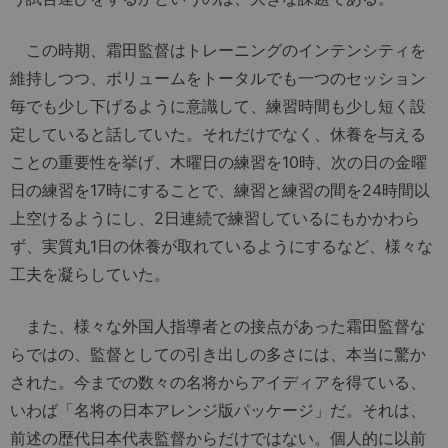
この時期、霜田監督はトレーニングのインテンシティを
維持しつつ、ボリュームをトータルでも一つのセッション
毎でも少し下げるように意識して、練習時間も少し短く設
定していると話していた。それだけでなく、休養を与える
ことの重要性を挙げ、木曜日の練習を10時、次の日の金曜
日の練習を17時にすることで、練習と練習の間を24時間以
上空けるようにし、2日連続で練習しているにもかかわら
ず、実質丸1日の休養が取れているようにするなど、様々な
工夫を凝らしていた。
また、様々な外国人指導者との接点があった霜田監督な
らではの、監督としての引き出しの多さには、本当に驚か
された。今までの数々の名将からアイディアを得ている、
いわば「名将の日本アレンジ版パッケージ」だ。それは、
前述の歴代日本代表監督からだけではない。個人的に以前