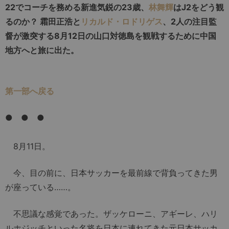
22でコーチを務める新進気鋭の23歳、
林舞輝
はJ2をどう観
るのか？ 霜田正浩と
リカルド・ロドリゲス
、2人の注目監
督が激突する8月12日の山口対徳島を観戦するために中国
地方へと旅に出た。
第一部へ戻る
● ● ●
8月11日。
今、目の前に、日本サッカーを最前線で背負ってきた男
が座っている……。
不思議な感覚であった。ザッケローニ、アギーレ、ハリ
ルホジッチといった名将を日本に連れてきた元日本サッカ