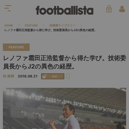
HOME
FEATURE
林舞輝ライブラリー
レノファ霜田正浩監督から得た学び。技術委員長からJ2の異色の経歴。
FEATURE
レノファ霜田正浩監督から得た学び。技術委
員長からJ2の異色の経歴。
林 舞輝
2018.08.21