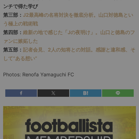
ンチで得た学び
第三部：
J2最高峰の名将対決を徹底分析。山口対徳島とい
う極上の戦術戦
第四部：
維新の地で感じた「Jの夜明け」。山口と徳島のフ
ァンに嫉妬した
第五部：
記者会見、2人の知将との対話。感謝と違和感、そ
して“ある想い”
Photos: Renofa Yamaguchi FC