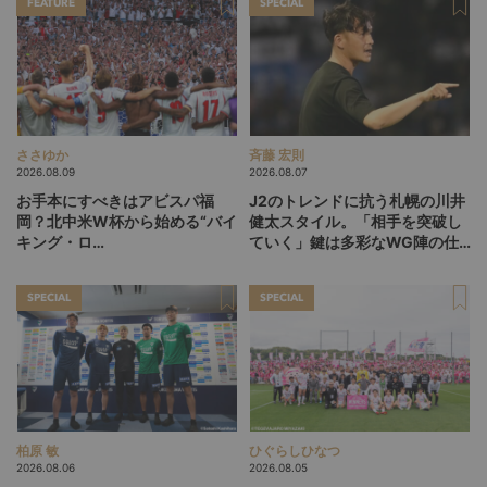
FEATURE
SPECIAL
ささゆか
斉藤 宏則
2026.08.09
2026.08.07
お手本にすべきはアビスパ福
J2のトレンドに抗う札幌の川井
岡？北中米W杯から始める“バイ
健太スタイル。「相手を突破し
キング・ロ
ていく」鍵は多彩なWG陣の仕
ー”、“Wonderwall”の日本版を
掛け
探す旅
SPECIAL
SPECIAL
柏原 敏
ひぐらしひなつ
2026.08.06
2026.08.05