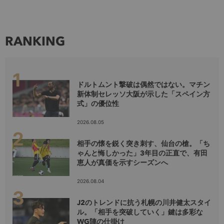
RANKING
ドルトムント撃破は偶然ではない。マチン
新体制セレッソ大阪が示した「スペイン方
式」の優位性
2026.08.05
相手の懐を鋭く突き刺す、仙台の槍。「ち
ゃんと悔しかった」3年目の正直で、有田
恵人が真価を示すシーズンへ
2026.08.04
J2のトレンドに抗う札幌の川井健太スタイ
ル。「相手を突破していく」鍵は多彩な
WG陣の仕掛け