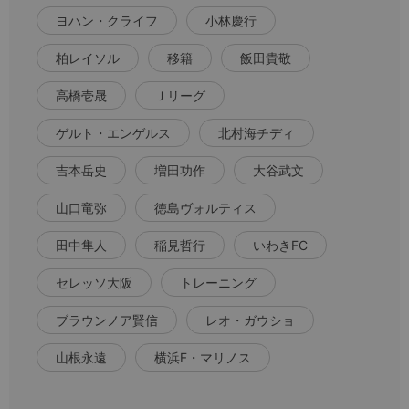
ヨハン・クライフ
小林慶行
柏レイソル
移籍
飯田貴敬
高橋壱晟
Ｊリーグ
ゲルト・エンゲルス
北村海チディ
吉本岳史
増田功作
大谷武文
山口竜弥
徳島ヴォルティス
田中隼人
稲見哲行
いわきFC
セレッソ大阪
トレーニング
ブラウンノア賢信
レオ・ガウショ
山根永遠
横浜F・マリノス