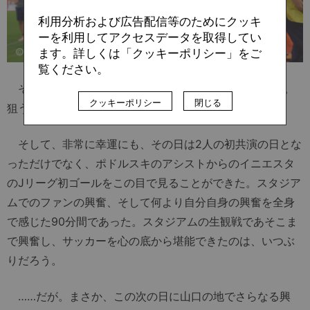
利用分析および広告配信等のためにクッキ
ーを利用してアクセスデータを取得してい
ます。詳しくは「クッキーポリシー」をご
覧ください。
その後、私はいったん山口を出て、神戸へと向かった。
クッキーポリシー
閉じる
狙うは、生
イニエスタ
＆
ポドルスキ
である。
そして、非常に幸運にも、その日は2人の初共演の日とな
っただけでなく、ポドルスキのアシストからのイニエスタ
のJリーグ初ゴールをこの目で見ることができた。スタジア
ムでのファンの興奮、そして何より自分自身の興奮を全身
で感じた90分間であった。スタジアムの生観戦であそこま
で興奮し、サッカーを心の底から堪能できたのは、いつぶ
りだろう。
……だが。まさか、この次の日に山口の地でさらなる興