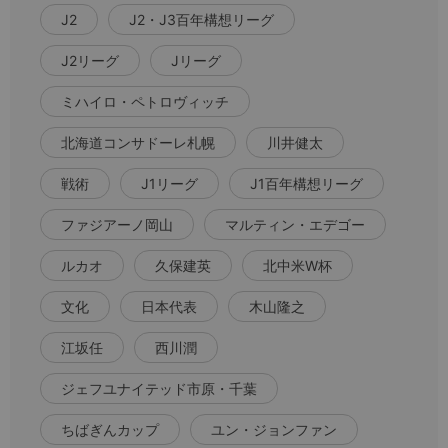
J2
J2・J3百年構想リーグ
J2リーグ
Jリーグ
ミハイロ・ペトロヴィッチ
北海道コンサドーレ札幌
川井健太
戦術
J1リーグ
J1百年構想リーグ
ファジアーノ岡山
マルティン・エデゴー
ルカオ
久保建英
北中米W杯
文化
日本代表
木山隆之
江坂任
西川潤
ジェフユナイテッド市原・千葉
ちばぎんカップ
ユン・ジョンファン