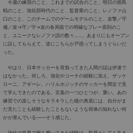
今週の練習のこと、これまでの試合のこと、明日の徳島
戦のこと、強化部時代のこと、監督業のこと、レノファ山
口のこと、このチームでのゲームモデルのこと、攻撃／守
備／攻→守／守→攻の各局面での明確なプレー原則のこ
と、ユニークなレノファ語の数々……。あまりにもオープン
に話してもらえて、逆にこちらが戸惑ってしまうぐらいだ
った。
やはり、日本サッカーを背負ってきた人間の話は伊達で
はなかった。何しろ、強化やコーチの経験に加え、ザッケ
ローニ、アギーレ、ハリルホジッチのサッカーを間近で見
て学んできたのである。言葉の一つひとつが、重い。あの
練習での楽しそうなキラキラした瞳の奥底には、自分がま
だ見たことも経験したこともないような得体の知れない何
かが潜んでいる――そう感じた。
強化の世界で腕を磨いてきた経験は、監督としても生き