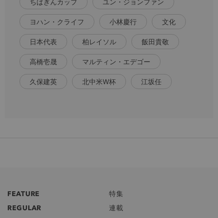
ちばぎんカップ
ユン・ジョンファン
ヨハン・クライフ
小林慶行
文化
日本代表
柏レイソル
飯田貴敬
高橋壱晟
マルティン・エデゴー
久保建英
北中米W杯
江坂任
FEATURE
特集
REGULAR
連載