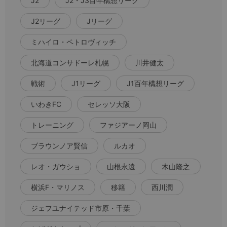
J2
J2・J3百年構想リーグ
J2リーグ
Jリーグ
ミハイロ・ペトロヴィッチ
北海道コンサドーレ札幌
川井健太
戦術
J1リーグ
J1百年構想リーグ
いわきFC
セレッソ大阪
トレーニング
ファジアーノ岡山
ブラウンノア賢信
ルカオ
レオ・ガウショ
山根永遠
木山隆之
横浜F・マリノス
移籍
西川潤
ジェフユナイテッド市原・千葉