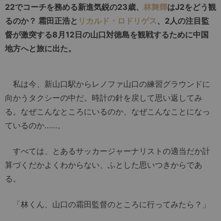
22でコーチを務める新進気鋭の23歳、
林舞輝
はJ2をどう観
るのか？ 霜田正浩と
リカルド・ロドリゲス
、2人の注目監
督が激突する8月12日の山口対徳島を観戦するために中国
地方へと旅に出た。
私は今、新山口駅からレノファ山口の練習グラウンドに
向かうタクシーの中だ。時計の針を戻して思い返してみ
る。なぜこんなところにいるのか、なぜこんなことになっ
ているのか……。
すべては、とあるサッカージャーナリストの適当だか計
算づくだかよくわからない、ふとした思いつきからであ
る。
「林くん、山口の霜田監督のところに行ってみたら？」