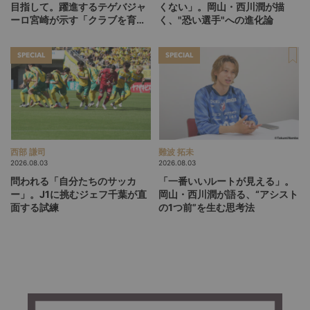
目指して。躍進するテゲバジャ
くない」。岡山・西川潤が描
ーロ宮崎が示す「クラブを育て
く、"恐い選手"への進化論
る」という価値観
SPECIAL
SPECIAL
西部 謙司
難波 拓未
2026.08.03
2026.08.03
問われる「自分たちのサッカ
「一番いいルートが見える」。
ー」。J1に挑むジェフ千葉が直
岡山・西川潤が語る、“アシスト
面する試練
の1つ前”を生む思考法