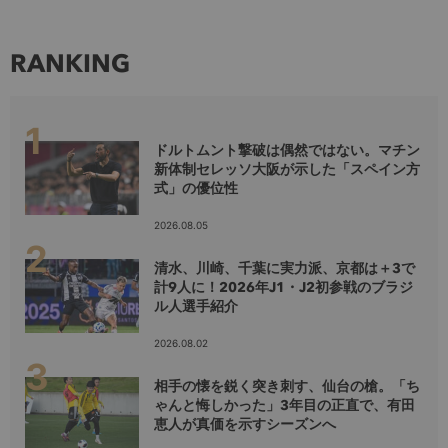
RANKING
ドルトムント撃破は偶然ではない。マチン
新体制セレッソ大阪が示した「スペイン方
式」の優位性
2026.08.05
清水、川崎、千葉に実力派、京都は＋3で
計9人に！2026年J1・J2初参戦のブラジ
ル人選手紹介
2026.08.02
相手の懐を鋭く突き刺す、仙台の槍。「ち
ゃんと悔しかった」3年目の正直で、有田
恵人が真価を示すシーズンへ