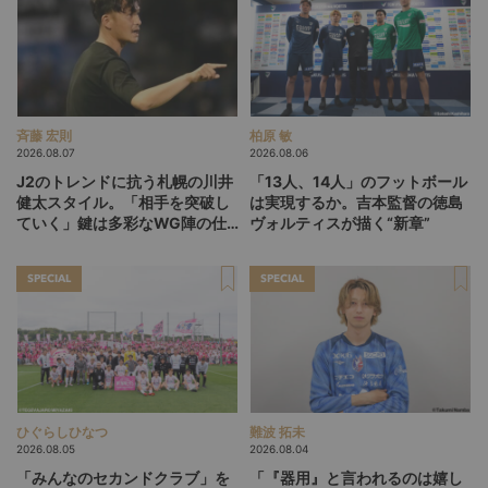
斉藤 宏則
柏原 敏
2026.08.07
2026.08.06
J2のトレンドに抗う札幌の川井
「13人、14人」のフットボール
健太スタイル。「相手を突破し
は実現するか。吉本監督の徳島
ていく」鍵は多彩なWG陣の仕
ヴォルティスが描く“新章”
掛け
SPECIAL
SPECIAL
ひぐらしひなつ
難波 拓未
2026.08.05
2026.08.04
「みんなのセカンドクラブ」を
「『器用』と言われるのは嬉し