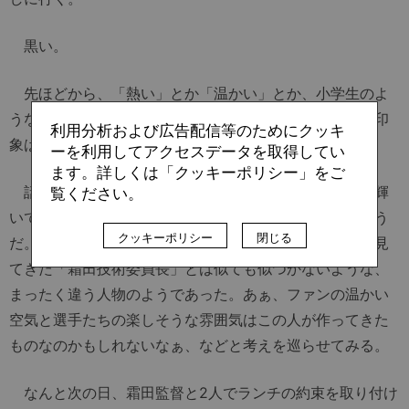
黒い。
先ほどから、「熱い」とか「温かい」とか、小学生のよ
うな感想で申し訳ないのだが、霜田監督に最初に会った印
利用分析および広告配信等のためにクッキ
象は、「黒い」だった。あっぱれな焼け具合だ。
ーを利用してアクセスデータを取得してい
ます。詳しくは「クッキーポリシー」をご
話してみると、非常に穏やかで温かい人だった。瞳が輝
覧ください。
いている。なんだかよくわからないが、とにかく楽しそう
クッキーポリシー
閉じる
だ。「霜田監督」は、今までテレビの画面を通してよく見
てきた「霜田技術委員長」とは似ても似つかないような、
まったく違う人物のようであった。あぁ、ファンの温かい
空気と選手たちの楽しそうな雰囲気はこの人が作ってきた
ものなのかもしれないなぁ、などと考えを巡らせてみる。
なんと次の日、霜田監督と2人でランチの約束を取り付け