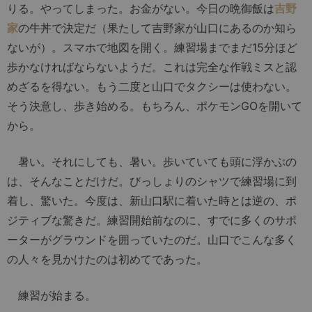
りる。やってしまった。お金がない。今日の晩御飯は
吉野
家
の牛丼で決定だ（果たして吉野家が山口にあるのか知ら
ないが）。スマホで地図を開く。練習場までまだ15分ほど
歩かなければならないようだ。これは完全な作戦ミスと認
めざるを得ない。もう二度と山口でタクシーは使わない。
そう決意し、歩き始める。もちろん、ポケモンGOを開いて
から。
暑い。それにしても、暑い。歩いていても頭に浮かぶの
は、そんなことだけだ。びっしょりのシャツで練習場に到
着し、驚いた。今度は、新山口駅に着いた時とは逆の、ポ
ジティブな驚きだ。練習開始前なのに、すでに多くのサポ
ーターがグラウンドを囲っていたのだ。山口でこんな多く
の人々を見かけたのは初めてであった。
練習が始まる。