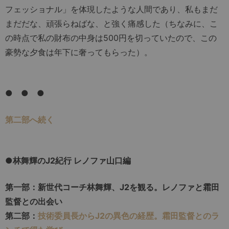
フェッショナル」を体現したような人間であり、私もまだ
まだだな、頑張らねばな、と強く痛感した（ちなみに、こ
の時点で私の財布の中身は500円を切っていたので、この
豪勢な夕食は年下に奢ってもらった）。
● ● ●
第二部へ続く
●林舞輝のJ2紀行 レノファ山口編
第一部：新世代コーチ林舞輝、J2を観る。レノファと霜田
監督との出会い
第二部：
技術委員長からJ2の異色の経歴。霜田監督とのラ