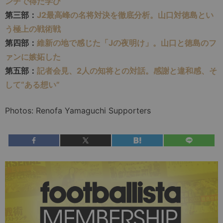
ンチで得た学び
第三部：
J2最高峰の名将対決を徹底分析。山口対徳島とい
う極上の戦術戦
第四部：
維新の地で感じた「Jの夜明け」。山口と徳島のフ
ァンに嫉妬した
第五部：
記者会見、2人の知将との対話。感謝と違和感、そ
して“ある想い”
Photos: Renofa Yamaguchi Supporters