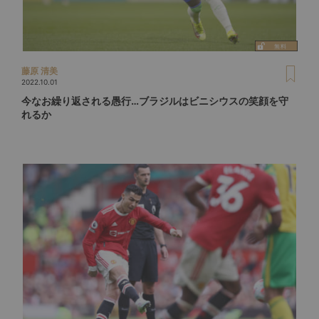
藤原 清美
2022.10.01
今なお繰り返される愚行…ブラジルはビニシウスの笑顔を守
れるか