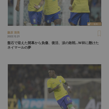
藤原 清美
2022.12.21
盤石で迎えた開幕から負傷、復活、涙の敗戦…W杯に懸けた
ネイマールの夢