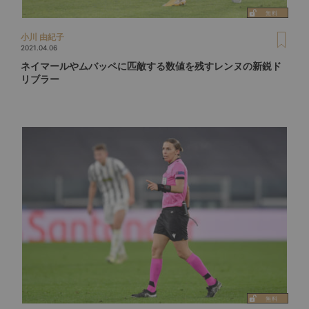
小川 由紀子
2021.04.06
ネイマールやムバッペに匹敵する数値を残すレンヌの新鋭ド
リブラー