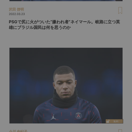
沢田 啓明
2022.03.23
PSGで尻に火がついた“嫌われ者”ネイマール。岐路に立つ英
雄にブラジル国民は何を思うのか
小川 由紀子