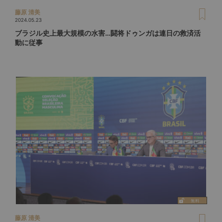
藤原 清美
2024.05.23
ブラジル史上最大規模の水害…闘将ドゥンガは連日の救済活
動に従事
藤原 清美