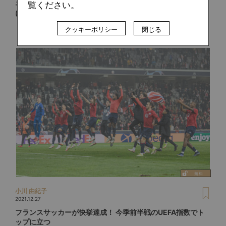
ネイマールのドキュメンタリー公開。波乱に満ちたその人生
覧ください。
に迫る
クッキーポリシー
閉じる
小川 由紀子
2021.12.27
フランスサッカーが快挙達成！ 今季前半戦のUEFA指数でト
ップに立つ