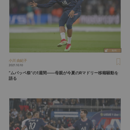
小川 由紀子
2021.10.10
“ムバッペ祭”の1週間――母親が今夏のRマドリー移籍騒動を
語る