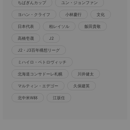
ちばぎんカップ
ユン・ジョンファン
ヨハン・クライフ
小林慶行
文化
日本代表
柏レイソル
飯田貴敬
高橋壱晟
J2
J2・J3百年構想リーグ
ミハイロ・ペトロヴィッチ
北海道コンサドーレ札幌
川井健太
マルティン・エデゴー
久保建英
北中米W杯
江坂任