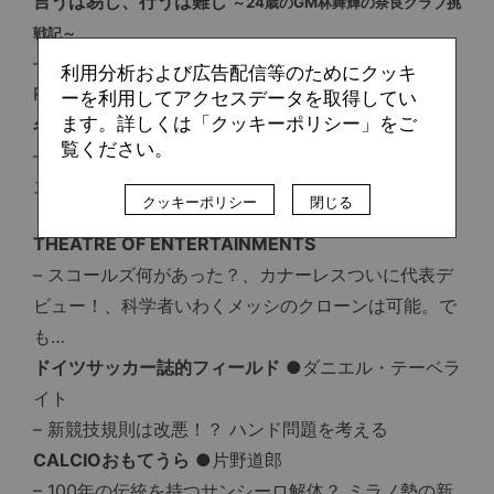
言うは易し、行うは難し
～24歳のGM林舞輝の奈良クラブ挑
戦記～
– 開幕3連敗でも続けます。「試合後解説＝Maiki
利用分析および広告配信等のためにクッキ
Review」への想い
ーを利用してアクセスデータを取得してい
ます。詳しくは「クッキーポリシー」をご
名優たちの“セカンドライフ”
●寺沢 薫
覧ください。
– アンドレウ・フォンタス（スポーティング・カンザ
スシティ）
クッキーポリシー
閉じる
THEATRE OF ENTERTAINMENTS
– スコールズ何があった？、カナーレスついに代表デ
ビュー！、科学者いわくメッシのクローンは可能。で
も…
ドイツサッカー誌的フィールド
●ダニエル・テーベラ
イト
– 新競技規則は改悪！？ ハンド問題を考える
CALCIOおもてうら
●片野道郎
– 100年の伝統を持つサンシーロ解体？ ミラノ勢の新