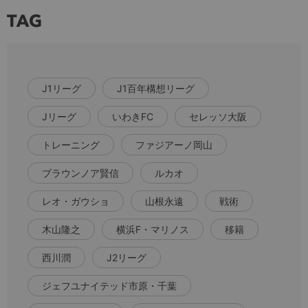
TAG
J1リーグ
J1百年構想リーグ
Jリーグ
いわきFC
セレッソ大阪
トレーニング
ファジアーノ岡山
ブラウンノア賢信
ルカオ
レオ・ガウショ
山根永遠
戦術
木山隆之
横浜F・マリノス
移籍
西川潤
J2リーグ
ジェフユナイテッド市原・千葉