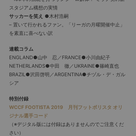
スタジアム構想の実情
サッカーを笑え
●木村浩嗣
– 置いて行かれるファン。「リーガの月曜開催中止」
を素直に喜べない訳
連載コラム
ENGLAND●山中 忍／FRANCE●小川由紀子
NETHERLANDS●中田 徹／UKRAINE●篠崎直也
BRAZIL●沢田啓明／ARGENTINA●チヅル・デ・ガル
シア
特別付録
WCCF FOOTISTA 2019 月刊フットボリスタ オリ
ジナル選手コード
（※デジタル版には付録はありませんのでご注意くだ
さい）