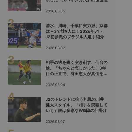
示した「スペイン方式」の優位性
2026.08.05
清水、川崎、千葉に実力派、京都
は＋3で計9人に！2026年J1・
J2初参戦のブラジル人選手紹介
2026.08.02
相手の懐を鋭く突き刺す、仙台の
槍。「ちゃんと悔しかった」3年
目の正直で、有田恵人が真価を示
すシーズンへ
2026.08.04
J2のトレンドに抗う札幌の川井
健太スタイル。「相手を突破して
いく」鍵は多彩なWG陣の仕掛け
2026.08.07