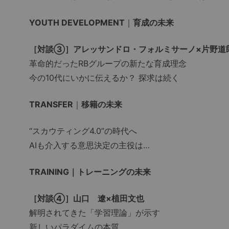
YOUTH DEVELOPMENT
｜
育成の未来
［対談③］アレッサンドロ・フォルミサーノ×片野道
革命的だったRBグループの新たな育成理念
今の10代にいかに伝えるか？ 探求は続く
TRANSFER
｜
移籍の未来
“スカウティング4.0”の時代へ
AIも介入する意思決定の主役は…
TRAINING｜トレーニングの未来
［対談④］山口 遼×植田文也
解明されてきた「学習理論」が示す
新しいパラダイムの本質