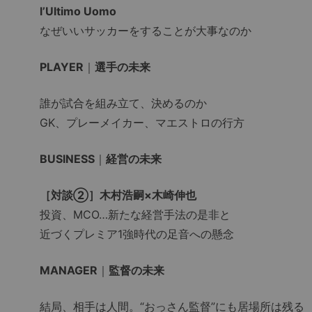
l’Ultimo Uomo
なぜいいサッカーをすることが大事なのか
PLAYER
｜
選手の未来
誰が試合を組み立て、決めるのか
GK、プレーメイカー、マエストロの行方
BUSINESS
｜
経営の未来
［対談②］木村浩嗣×木崎伸也
投資、MCO…新たな経営手法の是非と
近づくプレミア1強時代の足音への懸念
MANAGER
｜
監督の未来
結局、相手は人間。“おっさん監督”にも居場所は残る