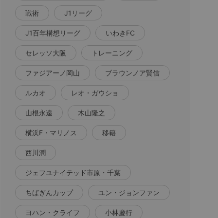
戦術
J1リーグ
J1百年構想リーグ
いわきFC
セレッソ大阪
トレーニング
ファジアーノ岡山
ブラウンノア賢信
ルカオ
レオ・ガウショ
山根永遠
木山隆之
横浜F・マリノス
移籍
西川潤
ジェフユナイテッド市原・千葉
ちばぎんカップ
ユン・ジョンファン
ヨハン・クライフ
小林慶行