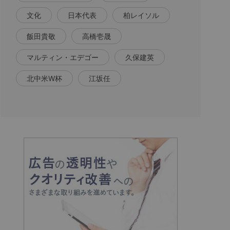
文化
日本代表
柏レイソル
飯田貴敬
高橋壱晟
マルティン・エデゴー
久保建英
北中米W杯
江坂任