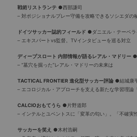
戦術リストランテ
●西部謙司
– 対ポジショナルプレー守備を攻略できるソシエダの
ドイツサッカー誌的フィールド
●ダニエル・テーベラ
– エキスパートvs監督。TVインタビューを巡る対立
ディープスロート 内部情報が語るレアル・マドリー
●
– “墓穴を掘った”レアル・マドリーの未来は
TACTICAL FRONTIER 進化型サッカー評論
●結城康
– エコロジカル・アプローチを支える新たな学習理論
CALCIOおもてうら
●片野道郎
– インテルとユベントスに「変革の匂い」。「不確実
サッカーを笑え
●木村浩嗣