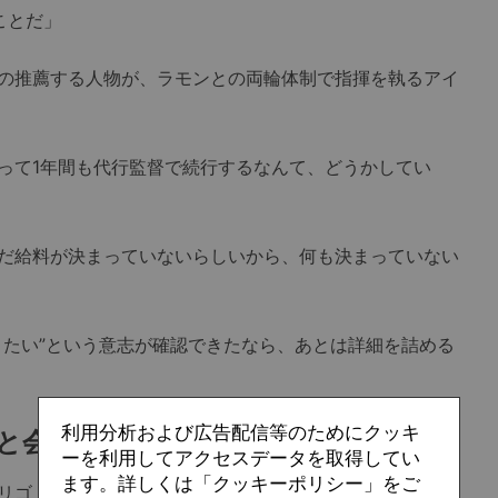
ことだ」
の推薦する人物が、ラモンとの両輪体制で指揮を執るアイ
て1年間も代行監督で続行するなんて、どうかしてい
だ給料が決まっていないらしいから、何も決まっていない
たい”という意志が確認できたなら、あとは詳細を詰める
利用分析および広告配信等のためにクッキ
長と会談
ーを利用してアクセスデータを取得してい
ます。詳しくは「クッキーポリシー」をご
リゴ（Rマドリー）、アレックス・テレス（セビージャ）