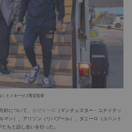
左）とメネーゼス暫定監督
方針について、
カゼミーロ
（マンチェスター・ユナイテッ
ルマン）、アリソン（リバプール）、ダニーロ（ユベント
手たちと話し合いを行った。