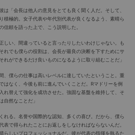
彼は「会長は他人の意見をとても良く聞く人だ。そして、
り積極的。女子代表や年代別代表が良くなるよう、素晴ら
の信頼を語った上で、こう説明した。
正しい、間違っていると言ったりしたいわけじゃない。も
それでも僕らの役割は、会長が最良の決断を下すためにサ
それができるだけ良いものになるように取り組むことだ」
間、僕らの仕事は高いレベルに達していたということ。重
ではなく、今後も前に進んでいくことだ。Rマドリーを例
入れ替えて強化を成功させた。強固な基盤を維持して、そ
は自然なことだ」
くれる。名誉や国際的な認知、多くの喜び。だから、僕ら
代表で得られたことにお返しをしなければならないんだ。
晴らしいプロフェッショナルだ。彼が代表の指揮を執るた