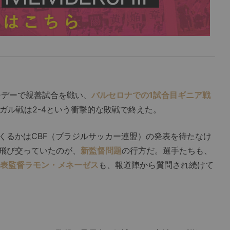
チデーで親善試合を戦い、
バルセロナでの1試合目ギニア戦
ネガル戦は2-4という衝撃的な敗戦で終えた。
るかはCBF（ブラジルサッカー連盟）の発表を待たなけ
飛び交っていたのが、
新監督問題
の行方だ。選手たちも、
0代表監督ラモン・メネーゼス
も、報道陣から質問され続けて