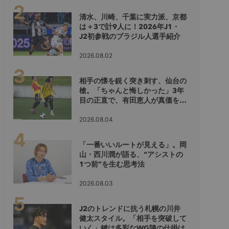
清水、川崎、千葉に実力派、京都
は＋3で計9人に！2026年J1・
J2初参戦のブラジル人選手紹介
2026.08.02
相手の懐を鋭く突き刺す、仙台の
槍。「ちゃんと悔しかった」3年
目の正直で、有田恵人が真価を示
すシーズンへ
2026.08.04
「一番いいルートが見える」。岡
山・西川潤が語る、“アシストの
1つ前”を生む思考法
2026.08.03
J2のトレンドに抗う札幌の川井
健太スタイル。「相手を突破して
いく」鍵は多彩なWG陣の仕掛け