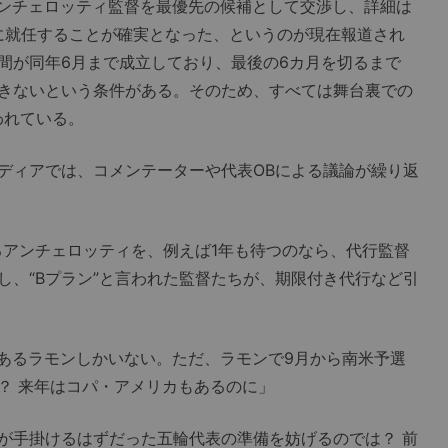
ンチェロッティ監督を最優先の候補として交渉し、詳細は
年に就任することが確実となった、というのが現在報道され
間が同年6月まで成立しており、最後の6カ月を切るまで
きないという条件がある。そのため、すべては舞台裏での
われている。
ィアでは、コメンテーターや代表OBによる議論が繰り返
るアンチェロッティを、例えば1年も待つのなら、代行監督
し、“Bプラン”と言われた監督たちが、期限付き代行など引
あるラモンしかいない。ただ、ラモンで9月から南米予選
？ 来年はコパ・アメリカもあるのに」
手掛けるはずだった五輪代表の準備を妨げるのでは？ 前