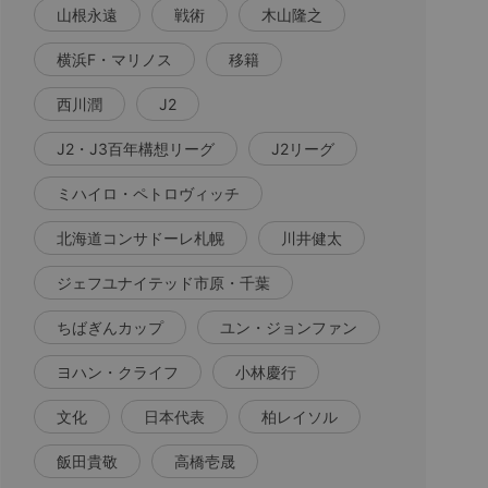
山根永遠
戦術
木山隆之
横浜F・マリノス
移籍
西川潤
J2
J2・J3百年構想リーグ
J2リーグ
ミハイロ・ペトロヴィッチ
北海道コンサドーレ札幌
川井健太
ジェフユナイテッド市原・千葉
ちばぎんカップ
ユン・ジョンファン
ヨハン・クライフ
小林慶行
文化
日本代表
柏レイソル
飯田貴敬
高橋壱晟