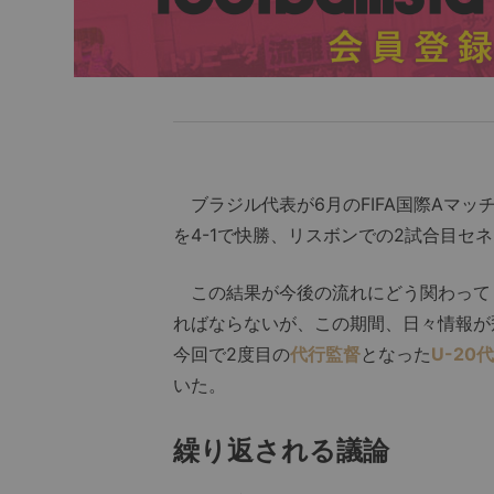
ブラジル代表が6月のFIFA国際Aマッ
を4-1で快勝、リスボンでの2試合目セ
この結果が今後の流れにどう関わってく
ればならないが、この期間、日々情報が
今回で2度目の
代行監督
となった
U-2
いた。
繰り返される議論