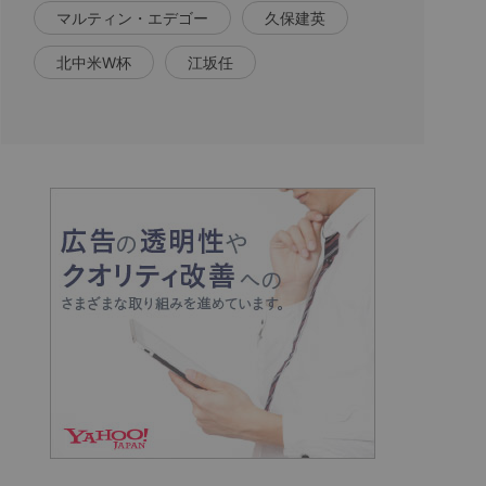
マルティン・エデゴー
久保建英
北中米W杯
江坂任