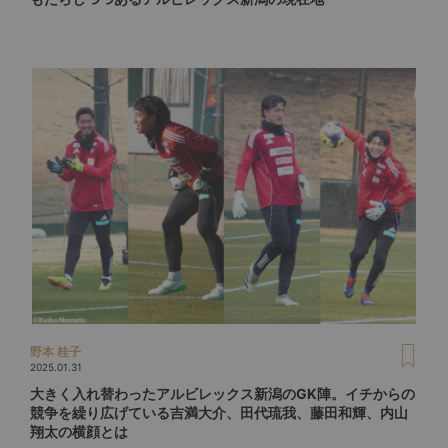
野本 桂子
2025.01.31
大きく入れ替わったアルビレックス新潟のGK陣。イチからの
競争を繰り広げている吉満大介、田代琉我、藤田和輝、内山
翔太の横顔とは