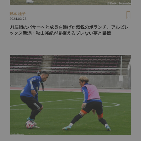
野本 桂子
2024.03.28
J1屈指のパサーへと成長を遂げた気鋭のボランチ。アルビレ
ックス新潟・秋山裕紀が見据えるブレない夢と目標