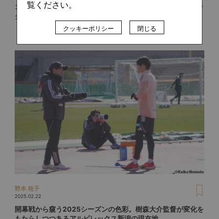
覧ください。
ゴールに飢えて、ゴールを取る。帰ってきた9番、アルビレッ
クス新潟・矢村健が取り戻した“自分らしさ”
クッキーポリシー
閉じる
野本 桂子
2025.02.22
開幕戦から窺う2025シーズンの色彩。樹森大介監督が変化を
もたらしつつあるアルビレックス新潟の現在地