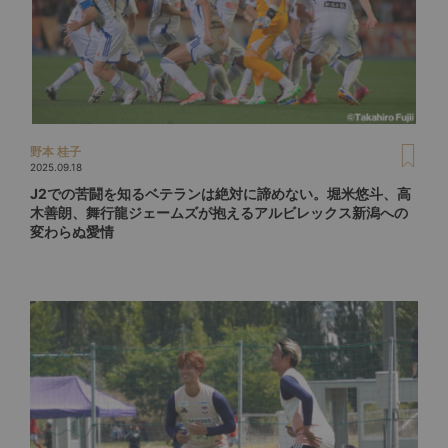
野本 桂子
2025.09.18
J2での苦闘を知るベテランは絶対に諦めない。堀米悠斗、高
木善朗、舞行龍ジェームズが抱えるアルビレックス新潟への
変わらぬ愛情