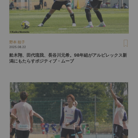
野本 桂子
2025.08.22
舩木翔、田代琉我、長谷川元希。98年組がアルビレックス新
潟にもたらすポジティブ・ムーブ