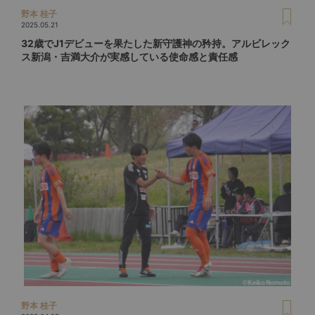
野本 桂子
2025.05.21
32歳でJ1デビューを果たした新守護神の矜持。アルビレック
ス新潟・吉満大介が実感している使命感と責任感
野本 桂子