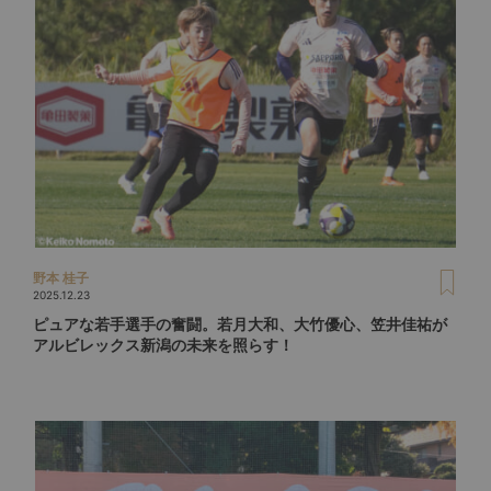
野本 桂子
2025.12.23
ピュアな若手選手の奮闘。若月大和、大竹優心、笠井佳祐が
アルビレックス新潟の未来を照らす！