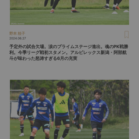
野本 桂子
2024.06.27
予定外の試合欠場。涙のプライムステージ進出。魂のPK戦勝
利。今季リーグ戦初スタメン。アルビレックス新潟・阿部航
斗が味わった怒涛すぎる6月の充実