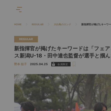
HOME
REGULAR
大白鳥のロンド
新指揮官が掲げたキーワー
REGULAR
新指揮官が掲げたキーワードは「フェア
ス新潟U-18・田中達也監督が選手と掴
野本 桂子
2025.04.25