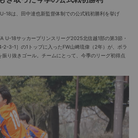
潟U-18は、田中達也新監督体制での公式戦初勝利を挙げ
A U-18サッカープリンスリーグ2025北信越1部の第3節・
-2-3-1］の1トップに入ったFW山﨑琉偉（2年）が、ボラ
を振り抜きゴール。チームにとって、今季のリーグ初得点