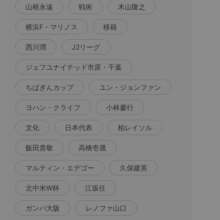
山根永遠
戦術
木山隆之
横浜F・マリノス
移籍
西川潤
J2リーグ
ジェフユナイテッド市原・千葉
ちばぎんカップ
ユン・ジョンファン
ヨハン・クライフ
小林慶行
文化
日本代表
柏レイソル
飯田貴敬
高橋壱晟
マルティン・エデゴー
久保建英
北中米W杯
江坂任
ガンバ大阪
レノファ山口