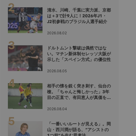
清水、川崎、千葉に実力派、京都
は＋3で計9人に！2026年J1・
J2初参戦のブラジル人選手紹介
2026.08.02
ドルトムント撃破は偶然ではな
い。マチン新体制セレッソ大阪が
示した「スペイン方式」の優位性
2026.08.05
相手の懐を鋭く突き刺す、仙台の
槍。「ちゃんと悔しかった」3年
目の正直で、有田恵人が真価を示
すシーズンへ
2026.08.04
「一番いいルートが見える」。岡
山・西川潤が語る、“アシストの
1つ前”を生む思考法