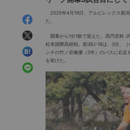
2025年4月19日。アルビレックス新
た。
開幕から1️分1敗で迎えた、高円宮杯 JF
松本国際高校戦。新潟U-18は、3分、［4
ンチの竹ノ谷颯優（3年）のパスに右足
を挙げた。