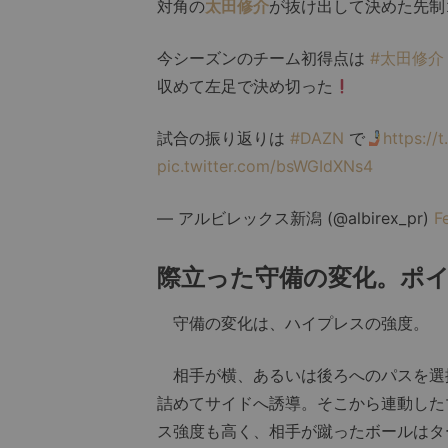
対角の
太田修介
が抜け出して決めた先制
今シーズンのチーム初得点は
#太田修介
収めて左足で決め切った
試合の振り返りは
#DAZN
で
https:/
pic.twitter.com/bsWGIdXNs4
— アルビレックス新潟 (@albirex_pr)
F
際立った守備の変化。ポ
守備の変化は、ハイプレスの強度。
相手が横、あるいは後ろへのパスを選
詰めてサイドへ誘導。そこから連動した
ス強度も高く、相手が蹴ったボールはタ