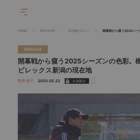
HOME
REGULAR
大白鳥のロンド
開幕戦から窺う2025シ
REGULAR
開幕戦から窺う2025シーズンの色彩
ビレックス新潟の現在地
野本 桂子
2025.02.22