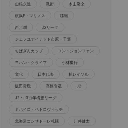
山根永遠
戦術
木山隆之
横浜F・マリノス
移籍
西川潤
J2リーグ
ジェフユナイテッド市原・千葉
ちばぎんカップ
ユン・ジョンファン
ヨハン・クライフ
小林慶行
文化
日本代表
柏レイソル
飯田貴敬
高橋壱晟
J2
J2・J3百年構想リーグ
ミハイロ・ペトロヴィッチ
北海道コンサドーレ札幌
川井健太