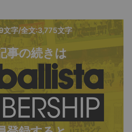
09文字/全文:3,775文字
記事の続きは
員登録すると