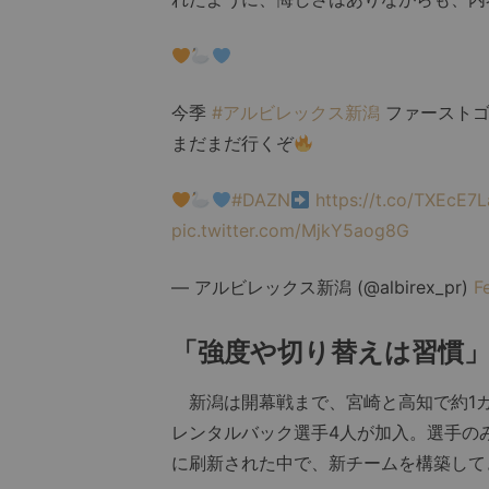
今季
#アルビレックス新潟
ファーストゴ
まだまだ行くぞ
#DAZN
https://t.co/TXEcE7
pic.twitter.com/MjkY5aog8G
— アルビレックス新潟 (@albirex_pr)
F
「強度や切り替えは習慣
新潟は開幕戦まで、宮崎と高知で約1カ
レンタルバック選手4人が加入。選手の
に刷新された中で、新チームを構築して