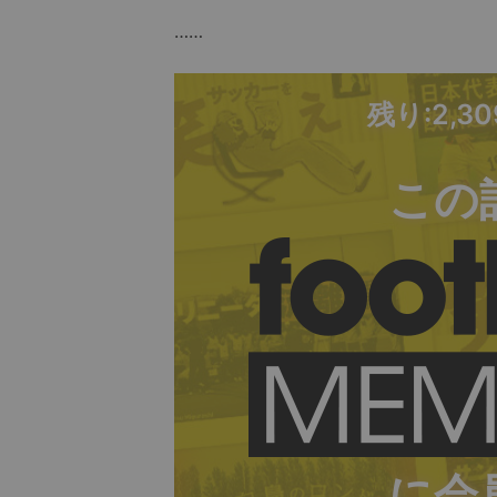
……
残り:2,3
この
に会