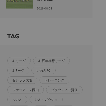
2026.08.03
TAG
J1リーグ
J1百年構想リーグ
Jリーグ
いわきFC
セレッソ大阪
トレーニング
ファジアーノ岡山
ブラウンノア賢信
ルカオ
レオ・ガウショ