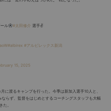
ール
#太田修介
選手✌️
LaoW
#albirex
#アルビレックス新潟
ebruary 15, 2025
」
月に渡るキャンプを行った。今季は新加入選手10人と、
みならず、監督をはじめとするコーチングスタッフも大幅
きた。