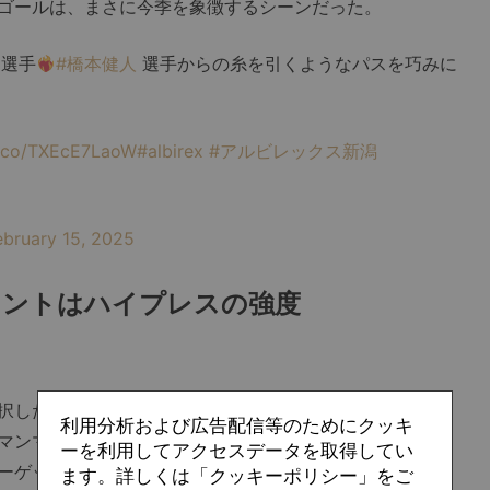
ゴールは、まさに今季を象徴するシーンだった。
選手
#橋本健人
選手からの糸を引くようなパスを巧みに
/t.co/TXEcE7LaoW
#albirex
#アルビレックス新潟
ebruary 15, 2025
イントはハイプレスの強度
択した瞬間、ファーストディフェンダーが一気に間合いを
利用分析および広告配信等のためにクッキ
マンマークで相手をつかまえ、選択肢を奪っていく。プレ
ーを利用してアクセスデータを取得してい
ーゲットまで届かずに、ほぼ中盤で回収できた。サイドへ
ます。詳しくは「クッキーポリシー」をご