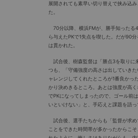
展開されても素早い切り替えで挟み込み
た。
70分以降、横浜FMが、勝手知ったる
ら与えたPKで1失点を喫した。だが90
は貫かれた。
試合後、樹森監督は「勝点3を取りに
つも、「守備強度の高さは出していきた
ャレンジしてくれたところが1番良かっ
かり決めきるところ。あとは強度が高く
でPKになってしまったので、ゴール前
いといけない」と、手応えと課題を語っ
試合後、選手たちからも「監督が求め
ことをできた時間帯が多かったからこそ
れたように、悔しさはありながらも、内