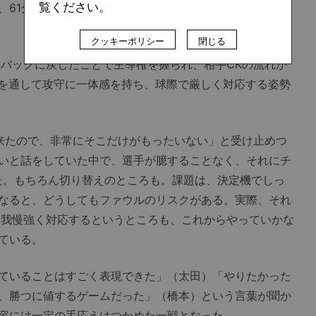
覧ください。
、61分までは相手のシュートを0に抑えることに成功し
クッキーポリシー
閉じる
4バックに戻したことで主導権を握られ、相手CKの流れか
分を通して攻守に一体感を持ち、球際で厳しく対応する姿勢
来たので、非常にそこだけがもったいない」と受け止めつ
いと話をしていた中で、選手が臆することなく、それにチ
た。もちろん切り替えのところも。課題は、決定機でしっ
なると、どうしてもファウルのリスクがある。実際、それ
は我慢強く対応するというところも、これからやっていかな
ている。
ていることはすごく表現できた」（太田）「やりたかった
、勝つに値するゲームだった」（橋本）という言葉が聞か
容には一定の手応えはつかめた一戦となった。