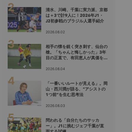
清水、川崎、千葉に実力派、京都
は＋3で計9人に！2026年J1・
J2初参戦のブラジル人選手紹介
2026.08.02
相手の懐を鋭く突き刺す、仙台の
槍。「ちゃんと悔しかった」3年
目の正直で、有田恵人が真価を示
すシーズンへ
2026.08.04
「一番いいルートが見える」。岡
山・西川潤が語る、“アシストの
1つ前”を生む思考法
2026.08.03
問われる「自分たちのサッカ
ー」。J1に挑むジェフ千葉が直
面する試練