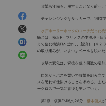
攻撃も守備も、臆することなく前へ、
チャレンジングなサッカーで、“樹森ア
水戸ホーリーホックのコーチだった樹
舞台は、横浜F・マリノスの本拠地・日産ス
えて臨む横浜FMに対し、新潟も［4-2-
の取り組みが、いよいよベールを脱いだ
攻撃の変化は、背後を狙う回数の増加
自陣からパスを繋いで攻撃を組み立て
スを恐れず仕掛けることを求める。また
ークロスで一気に背後を突いていく。
第1節・横浜FM戦の26分、
橋本健人
が