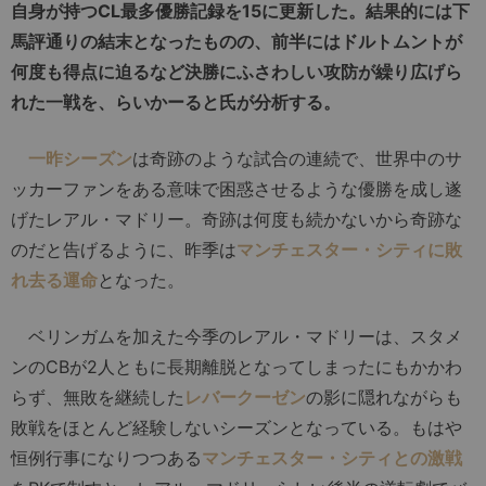
自身が持つCL最多優勝記録を15に更新した。結果的には下
馬評通りの結末となったものの、前半にはドルトムントが
何度も得点に迫るなど決勝にふさわしい攻防が繰り広げら
れた一戦を、らいかーると氏が分析する。
一昨シーズン
は奇跡のような試合の連続で、世界中のサ
ッカーファンをある意味で困惑させるような優勝を成し遂
げたレアル・マドリー。奇跡は何度も続かないから奇跡な
のだと告げるように、昨季は
マンチェスター・シティに敗
れ去る運命
となった。
ベリンガムを加えた今季のレアル・マドリーは、スタメ
ンのCBが2人ともに長期離脱となってしまったにもかかわ
らず、無敗を継続した
レバークーゼン
の影に隠れながらも
敗戦をほとんど経験しないシーズンとなっている。もはや
恒例行事になりつつある
マンチェスター・シティとの激戦