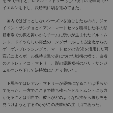
をPKで制すと、レアル・マドリーらしい後半の逆転劇でバ
イエルンを下し、決勝戦に駒を進めてきた。
国内ではぱっとしないシーズンを過ごしたものの、ジェ
イドン・サンチョとイアン・マートセンを獲得した冬の移
籍市場での振る舞いからチームに勢いが生まれたドルトム
ント。ドイツらしい突然のロングボールによる速攻からの
ゲーゲンプレッシングと、マートセンの偽SBを活用した可
変式によるボール保持攻撃で身につけた戦術の幅で、曲者
のアトレティコ・マドリー、影の優勝候補のパリ・サンジ
ェルマンを下して決勝戦にたどり着いた。
下馬評ではレアル・マドリーが優勢になることは明らか
であった。一方でここまで勝ち残ったドルトムントにも力
があることは明白で、彼らがどのような抵抗から勝ち筋を
見つけようとするのかがこの決勝戦の注目点であった。