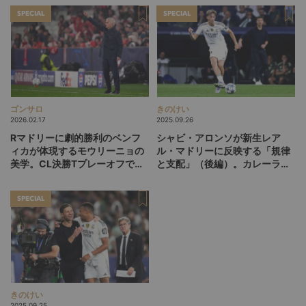
SPECIAL
SPECIAL
ゴンサロ
きのけい
2026.02.17
2025.09.26
Rマドリーに劇的勝利のベンフ
シャビ・アロンソが新生レア
ィカが体現するモウリーニョの
ル・マドリーに反映する「規律
美学。CL決勝Tプレーオフでの
と支配」（後編）。カレーラ
再戦を占う3つの好材料とは？
ス、ハイセン…モダンフットボ
ールに逆らうポジショナルプレ
SPECIAL
ーへの挑戦者たち
きのけい
2025.09.25