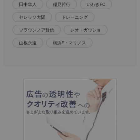
田中隼人
稲見哲行
いわきFC
セレッソ大阪
トレーニング
ブラウンノア賢信
レオ・ガウショ
山根永遠
横浜F・マリノス