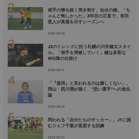
相手の懐を鋭く突き刺す、仙台の槍。「ち
ゃんと悔しかった」3年目の正直で、有田
恵人が真価を示すシーズンへ
2026.08.04
J2のトレンドに抗う札幌の川井健太スタイ
ル。「相手を突破していく」鍵は多彩な
WG陣の仕掛け
2026.08.07
「『器用』と言われるのは嬉しくない」。
岡山・西川潤が描く、”恐い選手”への進化
論
2026.08.04
問われる「自分たちのサッカー」。J1に挑
むジェフ千葉が直面する試練
2026.08.03