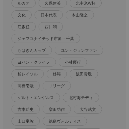
ルカオ
久保建英
北中米W杯
文化
日本代表
木山隆之
江坂任
西川潤
ジェフユナイテッド市原・千葉
ちばぎんカップ
ユン・ジョンファン
ヨハン・クライフ
小林慶行
柏レイソル
移籍
飯田貴敬
高橋壱晟
Ｊリーグ
ゲルト・エンゲルス
北村海チディ
吉本岳史
増田功作
大谷武文
山口竜弥
徳島ヴォルティス