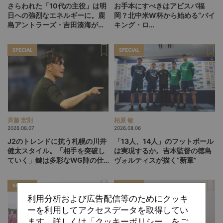
さらわれた「10代の主役」は明
お手本にすべきはアビスパ福
日への強烈なエネルギーに。鹿
岡？北中米W杯から始める“バイ
島アントラーズ・吉田湊海が足
キング・ロ
を踏み入れた「45分間のネクス
ー”、“Wonderwall”の日本版を
トステージ」
探す旅
SPECIAL
SPECIAL
斉藤 宏則
柏原 敏
2026.08.07
2026.08.06
J2のトレンドに抗う札幌の川井
「13人、14人」のフットボール
健太スタイル。「相手を突破し
は実現するか。吉本監督の徳島
ていく」鍵は多彩なWG陣の仕
ヴォルティスが描く“新章”
掛け
SPECIAL
SPECIAL
利用分析および広告配信等のためにクッキ
ーを利用してアクセスデータを取得してい
ます。詳しくは「クッキーポリシー」をご