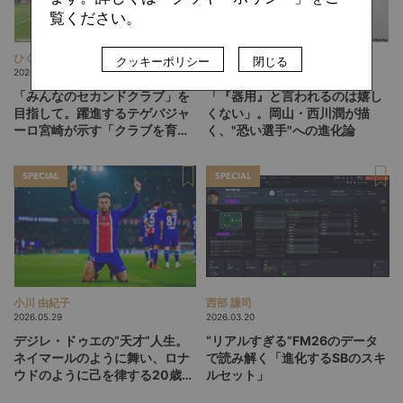
覧ください。
ひぐらしひなつ
難波 拓未
クッキーポリシー
閉じる
2026.08.05
2026.08.04
「みんなのセカンドクラブ」を
「『器用』と言われるのは嬉し
目指して。躍進するテゲバジャ
くない」。岡山・西川潤が描
ーロ宮崎が示す「クラブを育て
く、"恐い選手"への進化論
る」という価値観
SPECIAL
SPECIAL
小川 由紀子
西部 謙司
2026.05.29
2026.03.20
デジレ・ドゥエの“天才”人生。
“リアルすぎる”FM26のデータ
ネイマールのように舞い、ロナ
で読み解く「進化するSBのスキ
ウドのように己を律する20歳
ルセット」
が、パリSGをCL連覇に導くか