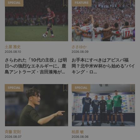
SPECIAL
FEATURE
土屋 雅史
ささゆか
2026.08.10
2026.08.09
さらわれた「10代の主役」は明
お手本にすべきはアビスパ福
日への強烈なエネルギーに。鹿
岡？北中米W杯から始める“バイ
島アントラーズ・吉田湊海が足
キング・ロ
を踏み入れた「45分間のネクス
ー”、“Wonderwall”の日本版を
トステージ」
探す旅
SPECIAL
SPECIAL
斉藤 宏則
柏原 敏
2026.08.07
2026.08.06