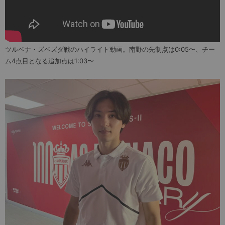
ツルベナ・ズベズダ戦のハイライト動画。南野の先制点は0:05〜、チー
ム4点目となる追加点は1:03〜