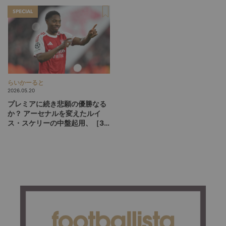
SPECIAL
らいかーると
2026.05.20
プレミアに続き悲願の優勝なる
か？ アーセナルを変えたルイ
ス・スケリーの中盤起用、［3-
1-5-1］が広げるCL決勝の選択
肢