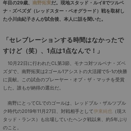
年目の29歳、
南野拓実
だ。現地スタッド・ルイⅡでツルベ
ナ・ズベズダ（レッドスター・ベオグラード）戦を取材し
た小川由紀子さんが試合後、本人に話を聞いた。
「セレブレーションする時間はなかったで
すけど（笑）、1点は1点なんで！」
10月22日に行われたCL第3節、モナコ対ツルベナ・ズベ
ズダで、南野拓実は2ゴール1アシストの大活躍で5-1の快勝
に貢献。この試合のプレーヤー・オブ・ザ・マッチを受賞
した。誰もが納得の選出だ。
南野にとってCLでのゴールは、レッドブル・ザルツブル
ク時代の2019年11月27日、対戦相手として
伊東純也
（現ス
タッド・ランス）も出場していたヘンク戦以来、約5年ぶり
のこと。