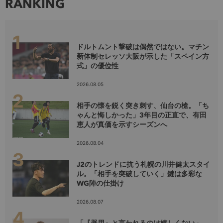
RANKING
ドルトムント撃破は偶然ではない。マチン
新体制セレッソ大阪が示した「スペイン方
式」の優位性
2026.08.05
相手の懐を鋭く突き刺す、仙台の槍。「ち
ゃんと悔しかった」3年目の正直で、有田
恵人が真価を示すシーズンへ
2026.08.04
J2のトレンドに抗う札幌の川井健太スタイ
ル。「相手を突破していく」鍵は多彩な
WG陣の仕掛け
2026.08.07