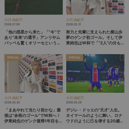
小川 由紀子
小川 由紀子
2026.07.09
2026.05.31
「他の惑星から来た」「“今”で
努力と先輩に支えられた横山歩
あり“未来”の選手」アンリやム
夢のゲンク初ゴール。そして伊
バッペも驚くオリーセというフ
東純也はW杯で「“2人”の分も頑
ランスの新怪物
張る」【後編】
SPECIAL
SPECIAL
小川 由紀子
小川 由紀子
2026.05.30
2026.05.29
「まあやれて当たり前かな」最
デジレ・ドゥエの“天才”人生。
後は“余裕のゴール”でW杯へ！
ネイマールのように舞い、ロナ
伊東純也のゲンク復帰1年目を総
ウドのように己を律する20歳
括【前編】
が、パリSGをCL連覇に導くか