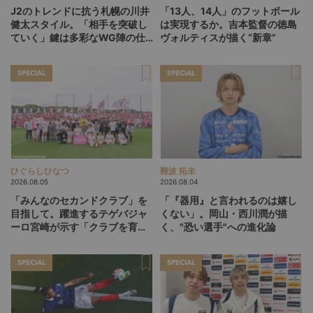
J2のトレンドに抗う札幌の川井
「13人、14人」のフットボール
健太スタイル。「相手を突破し
は実現するか。吉本監督の徳島
ていく」鍵は多彩なWG陣の仕
ヴォルティスが描く“新章”
掛け
SPECIAL
SPECIAL
ひぐらしひなつ
難波 拓未
2026.08.05
2026.08.04
「みんなのセカンドクラブ」を
「『器用』と言われるのは嬉し
目指して。躍進するテゲバジャ
くない」。岡山・西川潤が描
ーロ宮崎が示す「クラブを育て
く、"恐い選手"への進化論
る」という価値観
SPECIAL
SPECIAL