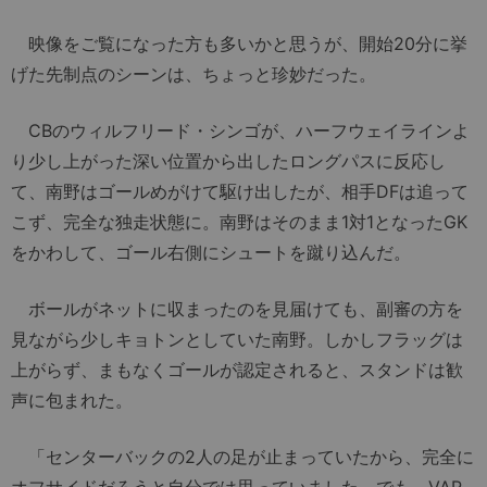
映像をご覧になった方も多いかと思うが、開始20分に挙
げた先制点のシーンは、ちょっと珍妙だった。
CBのウィルフリード・シンゴが、ハーフウェイラインよ
り少し上がった深い位置から出したロングパスに反応し
て、南野はゴールめがけて駆け出したが、相手DFは追って
こず、完全な独走状態に。南野はそのまま1対1となったGK
をかわして、ゴール右側にシュートを蹴り込んだ。
ボールがネットに収まったのを見届けても、副審の方を
見ながら少しキョトンとしていた南野。しかしフラッグは
上がらず、まもなくゴールが認定されると、スタンドは歓
声に包まれた。
「センターバックの2人の足が止まっていたから、完全に
オフサイドだろうと自分では思っていました。でも、VAR