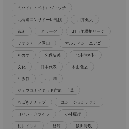
ミハイロ・ペトロヴィッチ
北海道コンサドーレ札幌
川井健太
戦術
J1リーグ
J1百年構想リーグ
ファジアーノ岡山
マルティン・エデゴー
ルカオ
久保建英
北中米W杯
文化
日本代表
木山隆之
江坂任
西川潤
ジェフユナイテッド市原・千葉
ちばぎんカップ
ユン・ジョンファン
ヨハン・クライフ
小林慶行
柏レイソル
移籍
飯田貴敬