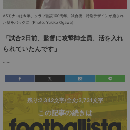
ASモナコは今年、クラブ創設100周年。試合後、特別デザインが施され
た壁をバックに（Photo: Yukiko Ogawa）
「試合
2
日前、監督に攻撃陣全員、活を入れ
られていたんです」
……
残り:2,342文字/全文:3,731文字
この記事の続きは