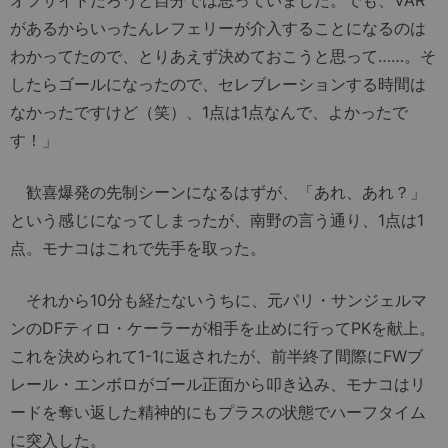
があるからいったんレフェリーが介入することになるのは
わかってたので、とりあえず決めておこうと思って……。そ
したらゴールになったので、セレブレーションする時間は
なかったですけど（笑）、1点は1点なんで、よかったで
す！」
歓喜爆発の先制シーンになるはずが、「あれ、あれ？」
という感じになってしまったが、南野の言う通り、1点は1
点。モナコはこれで先手を取った。
それから10分も経たないうちに、元パリ・サンジェルマ
ンのDFティロ・ケーラーが相手を止めに行ってPKを献上。
これを決められて1-1に返されたが、前半終了間際にFWブ
レール・エンボロがゴール正面から叩き込み、モナコはリ
ードを奪い返した精神的にもプラスの状態でハーフタイム
に突入した。