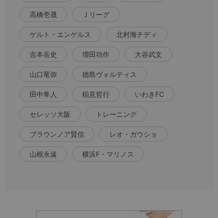
高橋壱晟
Ｊリーグ
ゲルト・エンゲルス
北村海チディ
吉本岳史
増田功作
大谷武文
山口竜弥
徳島ヴォルティス
田中隼人
稲見哲行
いわきFC
セレッソ大阪
トレーニング
ブラウンノア賢信
レオ・ガウショ
山根永遠
横浜F・マリノス