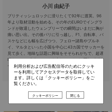
小川 由紀子
ブリティッシュロックに浸りたくて92年に渡英。96
年より取材活動を始める。その年のEUROでイングラ
ンドが敗退したウェンブリーでの瞬間はいまだに胸が
痛い思い出。その後パリに引っ越し、F1、自転車、バ
スケなどにも幅を広げつつ、フェロー諸島やブルネ
イ、マルタといった小国を中心に43カ国でサッカーを
見て歩く。地味な話題に興味をそそられがちで、超遅
咲きのジャズピアニストを志しているが、万年ビギナ
ー。
利用分析および広告配信等のためにクッキ
ーを利用してアクセスデータを取得してい
ます。詳しくは「クッキーポリシー」をご
覧ください。
クッキーポリシー
閉じる
関連記事