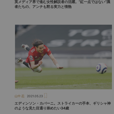
英メディア界で進む女性解説者の活躍。“紅一点ではない”識
者たちの、アンチも黙る実力と情熱
山中 忍
2021.05.23
エディンソン・カバーニ。ストライカーの手本、ギリシャ神
のような見た目通り崇めたい34歳