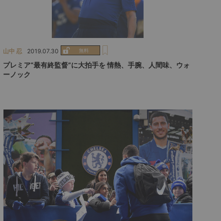
山中 忍
2019.07.30
プレミア“最有終監督”に大拍手を 情熱、手腕、人間味、ウォ
ーノック