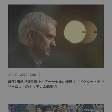
山中 忍
2020.12.08
就任1周年で首位浮上！アーセナルに快勝！「ドクター・モウ
リーニョ」のトッテナム蘇生術