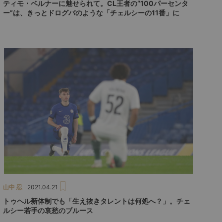
ティモ・ベルナーに魅せられて。CL王者の“100パーセンタ
ー”は、きっとドログバのような「チェルシーの11番」に
山中 忍
2021.04.21
トゥヘル新体制でも「生え抜きタレントは何処へ？」。チェ
ルシー若手の哀愁のブルース