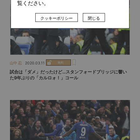
覧ください。
クッキーポリシー
閉じる
山中 忍
2020.03.11
試合は「ダメ」だったけど…スタンフォードブリッジに響い
た9年ぶりの「カルロォ！」コール