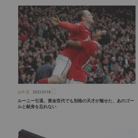
山中 忍
2021.01.19
ルーニー引退。黄金世代でも別格の天才が魅せた、あのゴー
ルと献身を忘れない