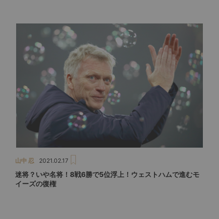
山中 忍
2021.02.17
迷将？いや名将！8戦6勝で5位浮上！ウェストハムで進むモ
イーズの復権