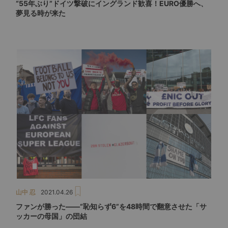
“55年ぶり”ドイツ撃破にイングランド歓喜！EURO優勝へ、
夢見る時が来た
山中 忍
2021.04.26
ファンが勝った――“恥知らず6”を48時間で翻意させた「サ
ッカーの母国」の団結