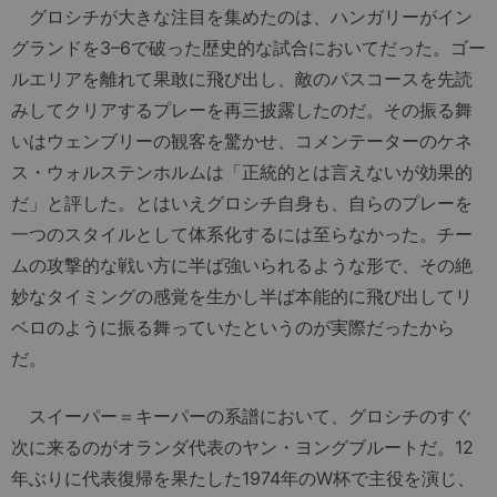
グロシチが大きな注目を集めたのは、ハンガリーがイン
グランドを3–6で破った歴史的な試合においてだった。ゴー
ルエリアを離れて果敢に飛び出し、敵のパスコースを先読
みしてクリアするプレーを再三披露したのだ。その振る舞
いはウェンブリーの観客を驚かせ、コメンテーターのケネ
ス・ウォルステンホルムは「正統的とは言えないが効果的
だ」と評した。とはいえグロシチ自身も、自らのプレーを
一つのスタイルとして体系化するには至らなかった。チー
ムの攻撃的な戦い方に半ば強いられるような形で、その絶
妙なタイミングの感覚を生かし半ば本能的に飛び出してリ
ベロのように振る舞っていたというのが実際だったから
だ。
スイーパー＝キーパーの系譜において、グロシチのすぐ
次に来るのがオランダ代表のヤン・ヨングブルートだ。12
年ぶりに代表復帰を果たした1974年のW杯で主役を演じ、