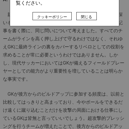
覧ください。
親愛なるフランチェスコ、あなたの質問は非常に興味深
クッキーポリシー
閉じる
いものです。実際私も「スイーパー＝キーパー」という記
事を書く際に、同じ問いについて考えました。すべてのチ
ームがラインを高く押し上げて守るわけではなく、それゆ
えGKに最終ラインの裏をカバーするリベロとしての役割を
求めることが常に必要というわけではありません。しか
し、現代サッカーにおいてはGKが備えるフィールドプレー
ヤーとしての能力がより重要性を増していることは明らか
な事実です。
GKが後方からのビルドアップに参加する頻度は、以前と
比較してはっきりと高まっており、今やボールをできるだ
け遠くに蹴り込むことだけを攻撃の局面における仕事にし
ているGKは皆無と言っていいでしょう。超攻撃的プレッシ
ングを行うチームが増えたことで、後方からのビルドアッ