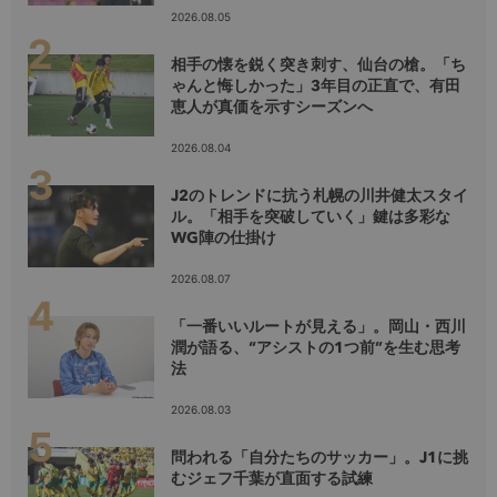
2026.08.05
相手の懐を鋭く突き刺す、仙台の槍。「ち
ゃんと悔しかった」3年目の正直で、有田
恵人が真価を示すシーズンへ
2026.08.04
J2のトレンドに抗う札幌の川井健太スタイ
ル。「相手を突破していく」鍵は多彩な
WG陣の仕掛け
2026.08.07
「一番いいルートが見える」。岡山・西川
潤が語る、“アシストの1つ前”を生む思考
法
2026.08.03
問われる「自分たちのサッカー」。J1に挑
むジェフ千葉が直面する試練