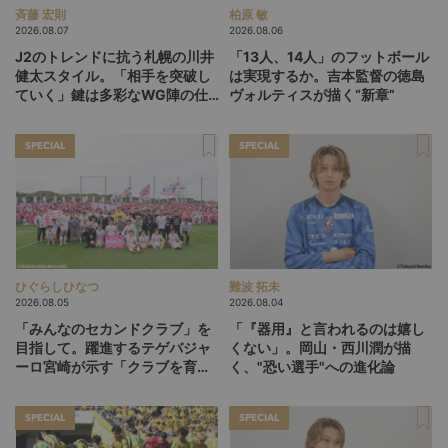
斉藤 宏則
柏原 敏
2026.08.07
2026.08.06
J2のトレンドに抗う札幌の川井
「13人、14人」のフットボール
健太スタイル。「相手を突破し
は実現するか。吉本監督の徳島
ていく」鍵は多彩なWG陣の仕
ヴォルティスが描く“新章”
掛け
SPECIAL
SPECIAL
ひぐらしひなつ
難波 拓未
2026.08.05
2026.08.04
「みんなのセカンドクラブ」を
「『器用』と言われるのは嬉し
目指して。躍進するテゲバジャ
くない」。岡山・西川潤が描
ーロ宮崎が示す「クラブを育て
く、"恐い選手"への進化論
る」という価値観
SPECIAL
SPECIAL