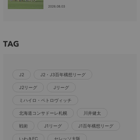
2026.08.03
TAG
J2
J2・J3百年構想リーグ
J2リーグ
Jリーグ
ミハイロ・ペトロヴィッチ
北海道コンサドーレ札幌
川井健太
戦術
J1リーグ
J1百年構想リーグ
いわきFC
セレッソ大阪