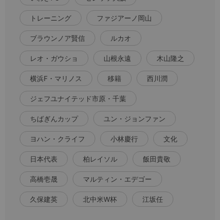
トレーニング
ファジアーノ岡山
ブラウンノア賢信
ルカオ
レオ・ガウショ
山根永遠
木山隆之
横浜F・マリノス
移籍
西川潤
ジェフユナイテッド市原・千葉
ちばぎんカップ
ユン・ジョンファン
ヨハン・クライフ
小林慶行
文化
日本代表
柏レイソル
飯田貴敬
高橋壱晟
マルティン・エデゴー
久保建英
北中米W杯
江坂任