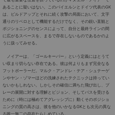
あることに疑いはない。このバイエルンとドイツ代表のGK
は、ビルドアップとそれに続く攻撃の局面において、文字
通りのリベロとして機能するだけでなく、その鋭い直観と
ポジショニングのセンスによって、自分と最終ラインの間
に広がるスペースを、まるで存在しないものであるかのよ
うに扱ってみせる。
ノイアーは、「ゴールキーパー」という定義にはとうて
い収まり切らない存在である。彼は何よりもまず完全なる
フットボーラーだ。マルク・アンドレ・テア・シュテーゲ
ンやヤン・ゾマーほどの洗練されたテクニックは持ってい
ないかもしれない。しかしその確信に満ちた飛び出し、プ
レーの展開に対する理解とビジョン、そしてパスを受ける
ために（時には極めてアグレッシブに）動くそのポジショ
ニングの質の高さは、彼を他のいかなるGKとも次元の異な
る唯一無二の存在たらしめている。