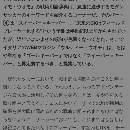
ィモ・ウオモ』の戦術用語辞典は、急速に進歩するモダン
サッカーのキーワードを紹介するコーナーだ。そのパート
④は「スイーパー＝キーパー」。“未来のGKはフィールド
プレーヤー化する”という予測は半世紀以上前からされてい
たが、近年いよいよその傾向が色濃くなってきた。そこで
イタリアのWEBマガジン『ウルティモ・ウオモ』は、もは
や単なる「ゴールキーパー」ではなく「スイーパー＝キー
パー」と再定義するべき、と提案している。
現代サッカーにおいて、戦術的な均衡を崩すことは年々
難しくなってきている。それゆえ、あらゆるアドバンテー
ジを最大限に活用してその道を探ることは、今や不可欠な
取り組みと言える。チェスにおいて、すべての駒が勝利の
確率を最大限に高めるための戦略に組み込まれなければな
らないように、サッカーにおいても、これまではしばしば
無視されてきた11人目のプレーヤー、すなわちGKを、チー