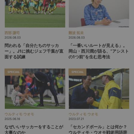
西部 謙司
難波 拓未
2026.08.03
2026.08.03
問われる「自分たちのサッカ
「一番いいルートが見える」。
ー」。J1に挑むジェフ千葉が直
岡山・西川潤が語る、“アシスト
面する試練
の1つ前”を生む思考法
SPECIAL
SPECIAL
ウルティモ ウオモ
ウルティモ ウオモ
2025.06.16
2023.07.21
なぜいいサッカーをすることが
「セカンドボール」とは何か？
大事なのか
ウルティモ・ウオモ戦術用語辞