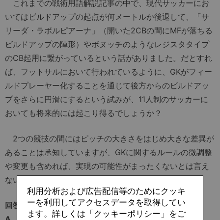
これまでの戦術用語解説記事の中で、現代サッカーにお
いてはビルドアップの起点が何メートルか後退して、「サ
リーダ・ラボルピアーナ」（開いた2CBの間にMFが落ちる
ビルドアップの陣形）やボヌッチのようなレジスタタイプ
のCB起用に繋がっているという話がありました。だとすれ
ば、フットサルにおいて行われているように、GKがフィー
ルドプレーヤー化することを通じて後方からのビルドアッ
プをさらに円滑にするという試みが、11人制のサッカーに
おいても将来的には起こり得るでしょうか？
2つの競技の間にはピッチの大きさをはじめ大きな差異が
あることは承知していますが、GKに関するルールの微調整
や変更も含めれば、実現の可能性がまったくないとは言え
ないような気がするのですが。
利用分析および広告配信等のためにクッキ
ーを利用してアクセスデータを取得してい
回答者：フラビオ・フージ
ます。詳しくは「クッキーポリシー」をご
A.「現時点ではNO。戦術の進化が必要」