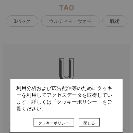
TAG
3バック
ウルティモ・ウオモ
戦術
利用分析および広告配信等のためにクッキ
ーを利用してアクセスデータを取得してい
Profile
ます。詳しくは「クッキーポリシー」をご
覧ください。
ウルティモ ウオモ
ダニエレ・マヌシアとティモシー・スモールの2人が
クッキーポリシー
閉じる
共同で創設したイタリア発のまったく新しいWEBマガ