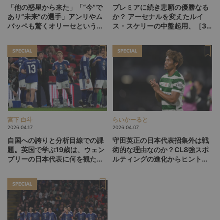
「他の惑星から来た」「“今”で
プレミアに続き悲願の優勝なる
あり“未来”の選手」アンリやム
か？ アーセナルを変えたルイ
バッペも驚くオリーセというフ
ス・スケリーの中盤起用、［3-
ランスの新怪物
1-5-1］が広げるCL決勝の選択
肢
SPECIAL
SPECIAL
宮下 白斗
らいかーると
2026.04.17
2026.04.07
自国への誇りと分析目線での課
守田英正の日本代表招集外は戦
題。英国で学ぶ19歳は、ウェン
術的な理由なのか？CL8強スポ
ブリーの日本代表に何を観た
ルティングの進化からヒントを
か？
探る
SPECIAL