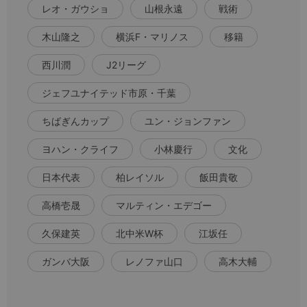
レオ・ガウショ
山根永遠
戦術
木山隆之
横浜F・マリノス
移籍
西川潤
J2リーグ
ジェフユナイテッド市原・千葉
ちばぎんカップ
ユン・ジョンファン
ヨハン・クライフ
小林慶行
文化
日本代表
柏レイソル
飯田貴敬
高橋壱晟
マルティン・エデゴー
久保建英
北中米W杯
江坂任
ガンバ大阪
レノファ山口
高木大輔