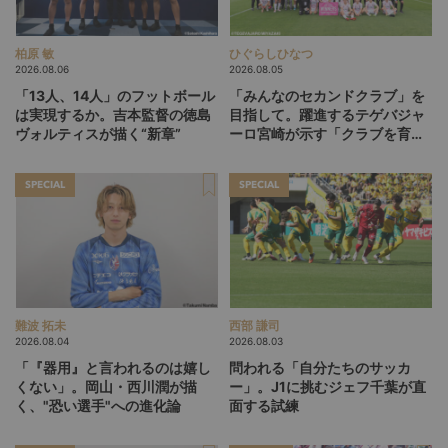
柏原 敏
ひぐらしひなつ
2026.08.06
2026.08.05
「13人、14人」のフットボール
「みんなのセカンドクラブ」を
は実現するか。吉本監督の徳島
目指して。躍進するテゲバジャ
ヴォルティスが描く“新章”
ーロ宮崎が示す「クラブを育て
る」という価値観
SPECIAL
SPECIAL
難波 拓未
西部 謙司
2026.08.04
2026.08.03
「『器用』と言われるのは嬉し
問われる「自分たちのサッカ
くない」。岡山・西川潤が描
ー」。J1に挑むジェフ千葉が直
く、"恐い選手"への進化論
面する試練