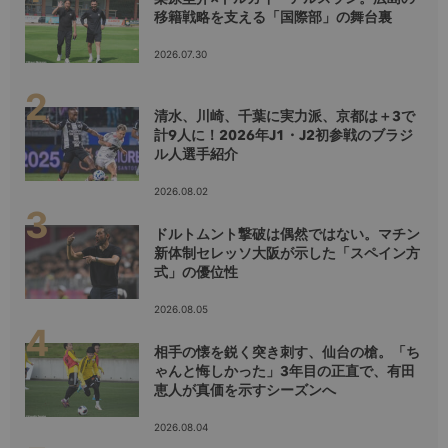
移籍戦略を支える「国際部」の舞台裏
2026.07.30
清水、川崎、千葉に実力派、京都は＋3で
計9人に！2026年J1・J2初参戦のブラジ
ル人選手紹介
2026.08.02
ドルトムント撃破は偶然ではない。マチン
新体制セレッソ大阪が示した「スペイン方
式」の優位性
2026.08.05
相手の懐を鋭く突き刺す、仙台の槍。「ち
ゃんと悔しかった」3年目の正直で、有田
恵人が真価を示すシーズンへ
2026.08.04