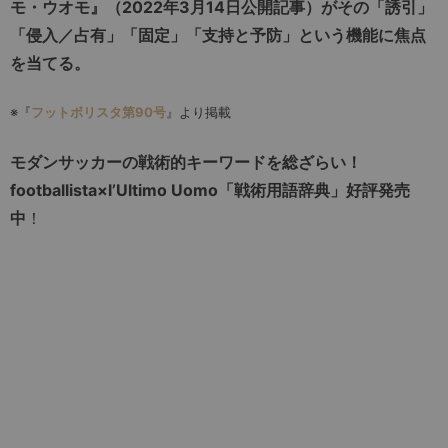
モ・ウオモ』（2022年3月14日公開記事）がその「誘引」
「侵入／占有」「固定」「支持と予防」という機能に焦点
を当てる。
※『
フットボリスタ第90号
』より掲載
モダンサッカーの戦術的キーワードを総ざらい！
footballista×l’Ultimo Uomo「戦術用語辞典」好評発売
中
！