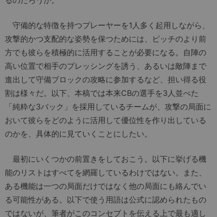
守備的な特徴を持つプレーヤーを1人多く起用しながら、
攻撃的かつ支配的な姿勢を保つためには、ピッチのより前
方でも彼らを積極的に活用することが必要になる。自陣の
高い位置で相手のプレッシングを誘う、あるいは敵陣まで
進出して守備ブロックの攻略に参加するなど、担い得る役
割は様々だ。以下、本稿では本来CBの選手を3人並べた
「純粋な3バック」を採用しているチームが、攻撃の局面に
おいて彼らをどのように活用して優位性を作り出している
のかを、具体的に見ていくことにしたい。
最初にいくつかの前置きをしておこう。以下に挙げる機
能のリストはすべてを網羅しているわけではない。また、
ある機能は一つの局面だけではなく他の局面にも絡んでい
る可能性がある。以下で使う用語は公式に認められたもの
ではないが、筆者がこのコンセプトを伝える上で最も適し