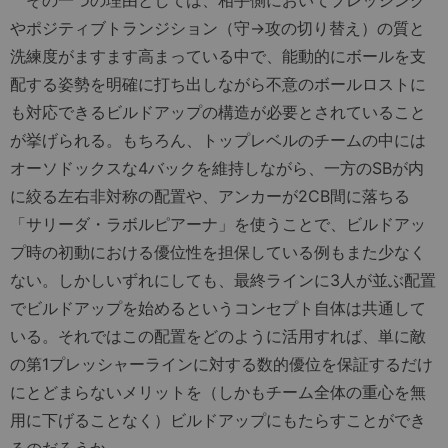
やポジティブトランジション（守→攻の切り替え）の質と
洗練度がますます高まっている中で、能動的にボールを支
配する姿勢を明確に打ち出しながら不意のボールロストに
も対応できるビルドアップの構造が必要とされていること
が挙げられる。もちろん、トップレベルのチームの中には
オーソドックスな4バックを維持しながら、一方のSBが内
に絞る左右非対称の配置や、アンカーが2CB間に落ちる
「サリーダ・ラボルピアーナ」を使うことで、ビルドアッ
プ時の初動における優位性を担保している例もまた少なく
ない。しかしいずれにしても、最終ラインに3人が並ぶ配置
でビルドアップを始めるというコンセプト自体は共通して
いる。それではこの配置をどのように活用すれば、単に敵
の第1プレッシャーラインに対する数的優位を保証するだけ
にとどまらないメリットを（しかもチーム全体の重心を無
用に下げることなく）ビルドアップにもたらすことができ
るのだろうか。