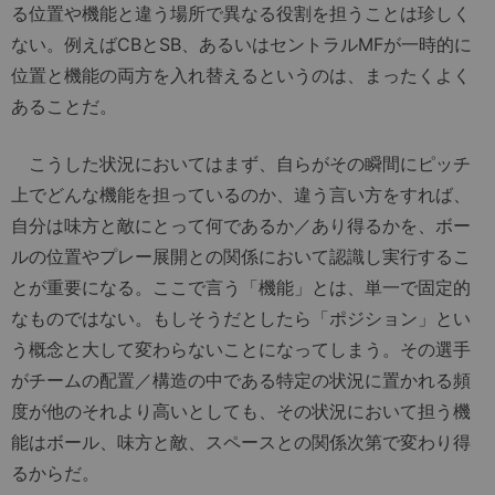
る位置や機能と違う場所で異なる役割を担うことは珍しく
ない。例えばCBとSB、あるいはセントラルMFが一時的に
位置と機能の両方を入れ替えるというのは、まったくよく
あることだ。
こうした状況においてはまず、自らがその瞬間にピッチ
上でどんな機能を担っているのか、違う言い方をすれば、
自分は味方と敵にとって何であるか／あり得るかを、ボー
ルの位置やプレー展開との関係において認識し実行するこ
とが重要になる。ここで言う「機能」とは、単一で固定的
なものではない。もしそうだとしたら「ポジション」とい
う概念と大して変わらないことになってしまう。その選手
がチームの配置／構造の中である特定の状況に置かれる頻
度が他のそれより高いとしても、その状況において担う機
能はボール、味方と敵、スペースとの関係次第で変わり得
るからだ。