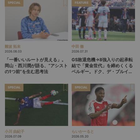
SPECIAL
FEATURE
難波 拓未
中田 徹
2026.08.03
2026.07.31
「一番いいルートが見える」。
GS敗退危機→8強入りの起承転
岡山・西川潤が語る、“アシスト
結で「黄金世代」を締めくくる
の1つ前”を生む思考法
ベルギー。ドク、デ・ブルイネ
を下げて2点差を逆転したリュ
ディ・ガルシア劇場の裏側
SPECIAL
SPECIAL
小川 由紀子
らいかーると
2026.07.09
2026.05.20