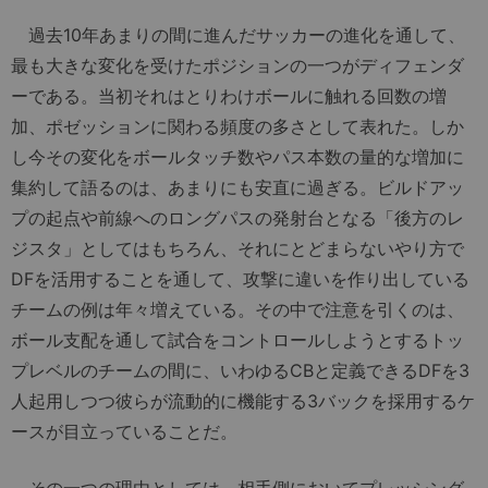
過去10年あまりの間に進んだサッカーの進化を通して、
最も大きな変化を受けたポジションの一つがディフェンダ
ーである。当初それはとりわけボールに触れる回数の増
加、ポゼッションに関わる頻度の多さとして表れた。しか
し今その変化をボールタッチ数やパス本数の量的な増加に
集約して語るのは、あまりにも安直に過ぎる。ビルドアッ
プの起点や前線へのロングパスの発射台となる「後方のレ
ジスタ」としてはもちろん、それにとどまらないやり方で
DFを活用することを通して、攻撃に違いを作り出している
チームの例は年々増えている。その中で注意を引くのは、
ボール支配を通して試合をコントロールしようとするトッ
プレベルのチームの間に、いわゆるCBと定義できるDFを3
人起用しつつ彼らが流動的に機能する3バックを採用するケ
ースが目立っていることだ。
その一つの理由としては、相手側においてプレッシング