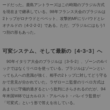
ードだった。鹿島アントラーズはこの時期のブラジル方式
を現在まで継承している。98年フランス大会のブラジルは
2トップがロナウドとベベット、攻撃的MFにリバウドとレ
オナルドの［4-2-2-2］である。ただ、ブラジルにはもう1
つ別の形もあった。
可変システム、そして最新の［4-3-3］へ
90年イタリア大会のブラジルは［3-5-2］、ゾーンの4バ
ックではなくリベロを使っている。ブラジルはゾーンとい
っても人への意識が強く、相手の2トップに対してどう守る
かで意見が分かれていた。ラザローニ監督のリベロ方式は
あまりに守備的過ぎるという批判にさらされるのだが、94
年米国W杯ではカルロス・アルベルト・パレイラ監督が
「可変式」という形で答えを出している。