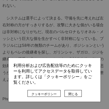
れない。
システムは選手によって決まる。守備を先に考えれば左
右対称の方がすっきりするが、攻撃に大きな個がいる場合
は非対称になりがちだ。現在のバルセロナもリオネル・メ
ッシという巨大な個を生かすべく非対称になっている。ブ
ラジルには58年の無類のチームがあり、ポジションという
よりもペレの後継者を探し、ガリンシャ、ザガロ、ジジを
継承する選手を求めてきたのだろう。非対称自体は何かの
利用分析および広告配信等のためにクッキ
効果を狙ってというよりもパッチワークの末の産物だと思
ーを利用してアクセスデータを取得してい
うが、それで偉大な成果を挙げたのだから、左右対称に整
ます。詳しくは「クッキーポリシー」をご
えようなどと思わなくても不思議ではない。
覧ください。
クッキーポリシー
閉じる
Photos: Getty Images