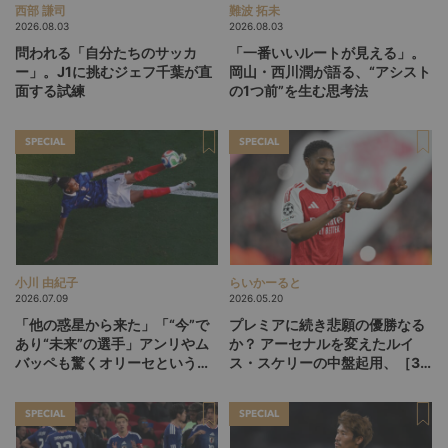
西部 謙司
難波 拓未
2026.08.03
2026.08.03
問われる「自分たちのサッカ
「一番いいルートが見える」。
ー」。J1に挑むジェフ千葉が直
岡山・西川潤が語る、“アシスト
面する試練
の1つ前”を生む思考法
SPECIAL
SPECIAL
小川 由紀子
らいかーると
2026.07.09
2026.05.20
「他の惑星から来た」「“今”で
プレミアに続き悲願の優勝なる
あり“未来”の選手」アンリやム
か？ アーセナルを変えたルイ
バッペも驚くオリーセというフ
ス・スケリーの中盤起用、［3-
ランスの新怪物
1-5-1］が広げるCL決勝の選択
肢
SPECIAL
SPECIAL