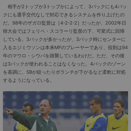
相手が2トップか3トップかによって、3バックにも4バッ
クにも選手交代なしで対応できるシステムを作り上げたの
だ。98年のザガロ監督は［4-2-2-2］だったが、2002年日
韓大会ではフェリペ・スコラーリ監督の下、可変式に回帰
している。3バックが多かったが、3バック時にセンターに
入るエジミウソンは本来MFのプレーヤーであり、役割は94
年のマウロ・シウバを踏襲しているわけだ。ただ、その後
は3バックが使われることはなくなった。4バックのゾーン
を基調に、SBが絞ったりボランチが下がるなど柔軟に対処
するようになっている。