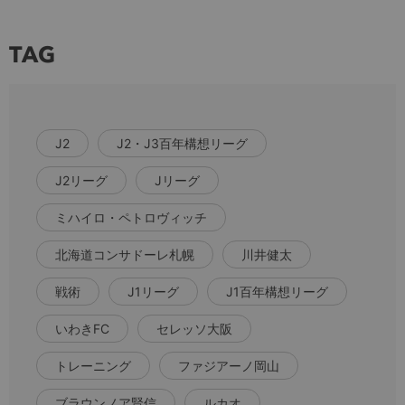
TAG
J2
J2・J3百年構想リーグ
J2リーグ
Jリーグ
ミハイロ・ペトロヴィッチ
北海道コンサドーレ札幌
川井健太
戦術
J1リーグ
J1百年構想リーグ
いわきFC
セレッソ大阪
トレーニング
ファジアーノ岡山
ブラウンノア賢信
ルカオ