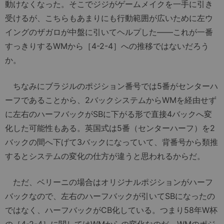
動けなくなった。そこでジジがゲームメイクを一手に引き
受けるが、こちらもあまりにも行動範囲が広いために左ウ
イングのザガロが中盤に引いてヘルプした――これが一番
すっきりするWMから［4-2-4］への推移ではないだろう
か。
ちなみにブラジルのポジション番号では5番がセンターハ
ーフであることから、2バックシステムからWMを経由せず
に左右のハーフバックがSBに下がる形で直接4バックへ変
化した可能性もある。英国式は5番（センターハーフ）を2
バックの間へ下げて3バックになっていて、背番号から類推
するとシステムの変化の仕方が違うと思われるからだ。
ただ、ベリーニの場合はオリジナルポジションがハーフ
バックなので、左右のハーフバックが引いてSBになったの
ではなく、ハーフバックがCB化している。つまり58年W杯
の［4-2-4］に関してはWMからの変化なのだ。WMのポジ