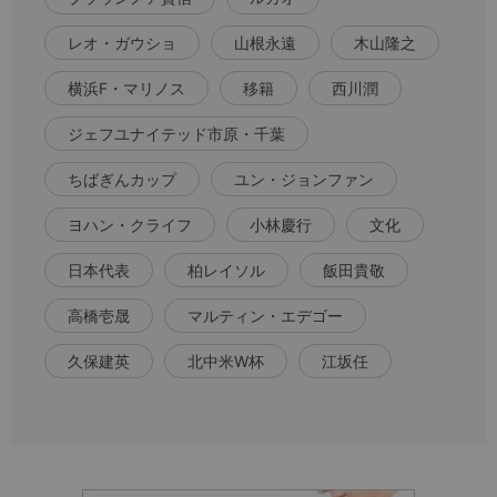
レオ・ガウショ
山根永遠
木山隆之
横浜F・マリノス
移籍
西川潤
ジェフユナイテッド市原・千葉
ちばぎんカップ
ユン・ジョンファン
ヨハン・クライフ
小林慶行
文化
日本代表
柏レイソル
飯田貴敬
高橋壱晟
マルティン・エデゴー
久保建英
北中米W杯
江坂任