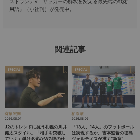
ストランテV サッカーの解釈を変える最先端の戦術
用語』（小社刊）が発売中。
関連記事
SPECIAL
SPECIAL
斉藤 宏則
柏原 敏
2026.08.07
2026.08.06
J2のトレンドに抗う札幌の川井
「13人、14人」のフットボール
健太スタイル。「相手を突破し
は実現するか。吉本監督の徳島
ていく」鍵は多彩なWG陣の仕
ヴォルティスが描く“新章”