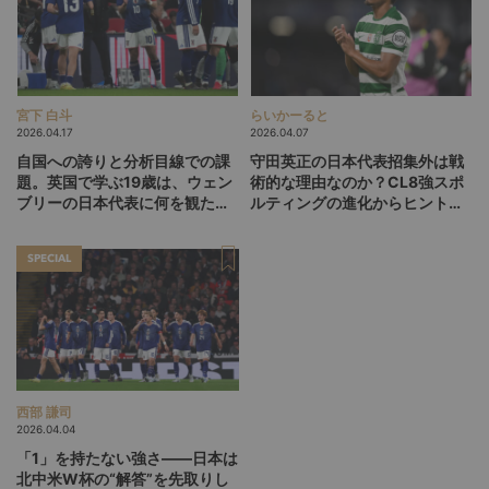
宮下 白斗
らいかーると
2026.04.17
2026.04.07
自国への誇りと分析目線での課
守田英正の日本代表招集外は戦
題。英国で学ぶ19歳は、ウェン
術的な理由なのか？CL8強スポ
ブリーの日本代表に何を観た
ルティングの進化からヒントを
か？
探る
SPECIAL
西部 謙司
2026.04.04
「1」を持たない強さ――日本は
北中米W杯の“解答”を先取りし