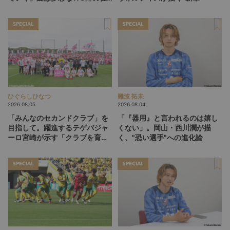
掛け
SPECIAL
SPECIAL
ひぐらしひなつ
難波 拓未
2026.08.05
2026.08.04
「みんなのセカンドクラブ」を
「『器用』と言われるのは嬉し
目指して。躍進するテゲバジャ
くない」。岡山・西川潤が描
ーロ宮崎が示す「クラブを育て
く、"恐い選手"への進化論
る」という価値観
SPECIAL
SPECIAL