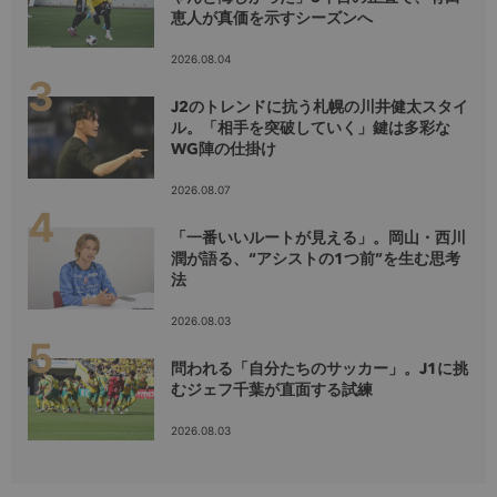
恵人が真価を示すシーズンへ
2026.08.04
J2のトレンドに抗う札幌の川井健太スタイ
ル。「相手を突破していく」鍵は多彩な
WG陣の仕掛け
2026.08.07
「一番いいルートが見える」。岡山・西川
潤が語る、“アシストの1つ前”を生む思考
法
2026.08.03
問われる「自分たちのサッカー」。J1に挑
むジェフ千葉が直面する試練
2026.08.03