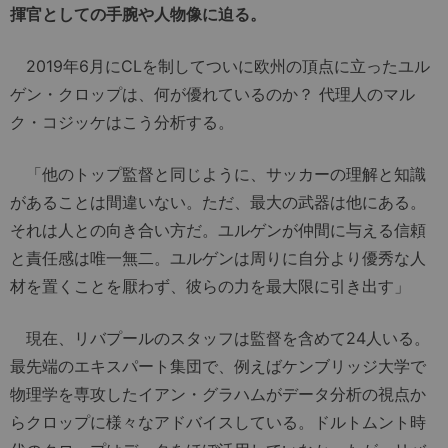
揮官としての手腕や人物像に迫る。
2019年6月にCLを制してついに欧州の頂点に立ったユル
ゲン・クロップは、何が優れているのか？ 代理人のマル
ク・コジッケはこう分析する。
「他のトップ監督と同じように、サッカーの理解と知識
があることは間違いない。ただ、最大の武器は他にある。
それは人との向き合い方だ。ユルゲンが仲間に与える信頼
と責任感は唯一無二。ユルゲンは周りに自分より優秀な人
材を置くことを厭わず、彼らの力を最大限に引き出す」
現在、リバプールのスタッフは監督を含めて24人いる。
最先端のエキスパート集団で、例えばケンブリッジ大学で
物理学を専攻したイアン・グラハムがデータ分析の視点か
らクロップに様々なアドバイスしている。ドルトムント時