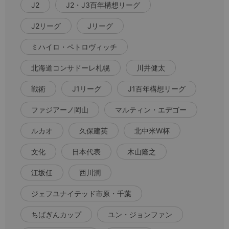
J2
J2・J3百年構想リーグ
J2リーグ
Jリーグ
ミハイロ・ペトロヴィッチ
北海道コンサドーレ札幌
川井健太
戦術
J1リーグ
J1百年構想リーグ
ファジアーノ岡山
マルティン・エデゴー
ルカオ
久保建英
北中米W杯
文化
日本代表
木山隆之
江坂任
西川潤
ジェフユナイテッド市原・千葉
ちばぎんカップ
ユン・ジョンファン