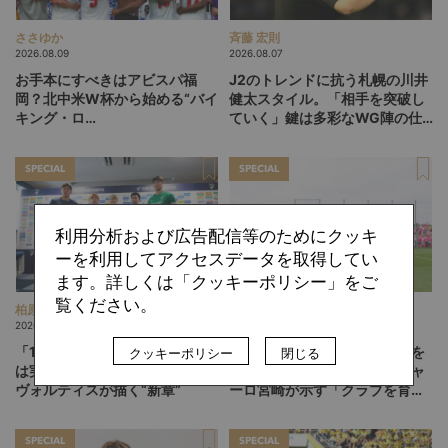
ささゆか
斉藤 宏則
2026.08.09
2026.08.07
お手本にすべきはアビスパ福
J2のトレンドに抗う札幌の川井
岡？北中米W杯から始める“バイ
健太スタイル。「相手を突破し
キング・ロ
ていく」鍵は多彩なWG陣の仕
ー”、“Wonderwall”の日本版を
掛け
探す旅
SPECIAL
SPECIAL
利用分析および広告配信等のためにクッキ
ーを利用してアクセスデータを取得してい
ます。詳しくは「クッキーポリシー」をご
覧ください。
柏原 敏
ひぐらしひなつ
2026.08.06
2026.08.05
「13人、14人」のフットボール
「みんなのセカンドクラブ」を
クッキーポリシー
閉じる
は実現するか。吉本監督の徳島
目指して。躍進するテゲバジャ
ヴォルティスが描く“新章”
ーロ宮崎が示す「クラブを育て
る」という価値観
SPECIAL
SPECIAL