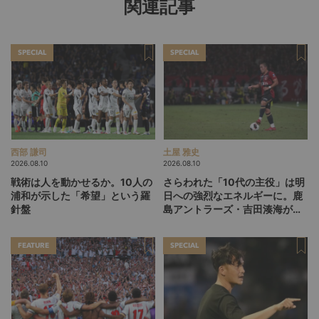
関連記事
SPECIAL
SPECIAL
西部 謙司
土屋 雅史
2026.08.10
2026.08.10
戦術は人を動かせるか。10人の
さらわれた「10代の主役」は明
浦和が示した「希望」という羅
日への強烈なエネルギーに。鹿
針盤
島アントラーズ・吉田湊海が足
を踏み入れた「45分間のネクス
トステージ」
FEATURE
SPECIAL