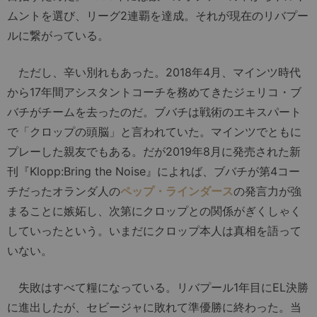
ムントを選び、リーグ2連覇を達成。それが現在のリバプー
ルに繋がっている。
ただし、辛い別れもあった。2018年4月、マインツ時代
から17年間アシスタントコーチを務めてきたジェリコ・ブ
バチがチームを去ったのだ。ブバチは戦術のエキスパート
で「クロップの頭脳」と言われていた。マインツでともに
プレーした親友でもある。だが2019年8月に発売された新
刊『Klopp:Bring the Noise』によれば、ブバチが第4コー
チだったオランダ人の
ペップ・ラインダース
の発言力が強
まることに嫉妬し、次第にクロップとの関係がぎくしゃく
していったという。いまだにクロップ本人は真相を語って
いない。
失敗はすべて糧になっている。リバプール1年目にEL決勝
に進出したが、セビージャに敗れて準優勝に終わった。当