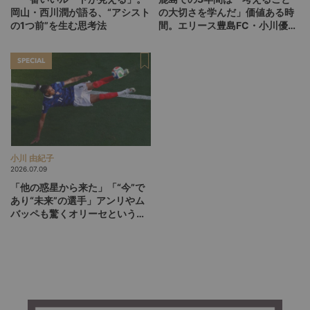
岡山・西川潤が語る、“アシスト
の大切さを学んだ」価値ある時
の1つ前”を生む思考法
間。エリース豊島FC・小川優介
が思索するサッカーを続けるこ
との意義
SPECIAL
小川 由紀子
2026.07.09
「他の惑星から来た」「“今”で
あり“未来”の選手」アンリやム
バッペも驚くオリーセというフ
ランスの新怪物