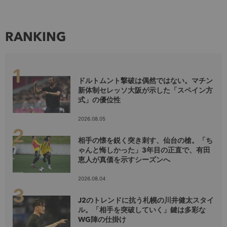
RANKING
ドルトムント撃破は偶然ではない。マチン
新体制セレッソ大阪が示した「スペイン方
式」の優位性
2026.08.05
相手の懐を鋭く突き刺す、仙台の槍。「ち
ゃんと悔しかった」3年目の正直で、有田
恵人が真価を示すシーズンへ
2026.08.04
J2のトレンドに抗う札幌の川井健太スタイ
ル。「相手を突破していく」鍵は多彩な
WG陣の仕掛け