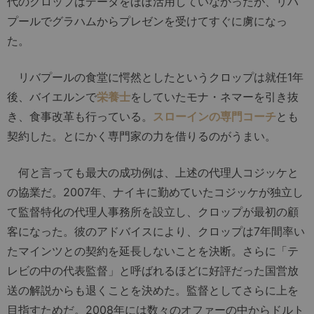
代のクロップはデータをほぼ活用していなかったが、リバ
プールでグラハムからプレゼンを受けてすぐに虜になっ
た。
リバプールの食堂に愕然としたというクロップは就任1年
後、バイエルンで
栄養士
をしていたモナ・ネマーを引き抜
き、食事改革も行っている。
スローインの専門コーチ
とも
契約した。とにかく専門家の力を借りるのがうまい。
何と言っても最大の成功例は、上述の代理人コジッケと
の協業だ。2007年、ナイキに勤めていたコジッケが独立し
て監督特化の代理人事務所を設立し、クロップが最初の顧
客になった。彼のアドバイスにより、クロップは7年間率い
たマインツとの契約を延長しないことを決断。さらに「テ
レビの中の代表監督」と呼ばれるほどに好評だった国営放
送の解説からも退くことを決めた。監督としてさらに上を
目指すためだ。2008年には数々のオファーの中からドルト