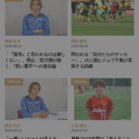
難波 拓未
西部 謙司
2026.08.04
2026.08.03
「『器用』と言われるのは嬉し
問われる「自分たちのサッカ
くない」。岡山・西川潤が描
ー」。J1に挑むジェフ千葉が直
く、"恐い選手"への進化論
面する試練
SPECIAL
SPECIAL
難波 拓未
土屋 雅史
2026.08.03
2026.07.19
「一番いいルートが見える」。
鹿島での3年間は「考えること