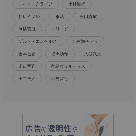
ヨハン・クライフ
小林慶行
柏レイソル
移籍
飯田貴敬
高橋壱晟
Ｊリーグ
ゲルト・エンゲルス
北村海チディ
吉本岳史
増田功作
大谷武文
山口竜弥
徳島ヴォルティス
田中隼人
稲見哲行