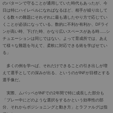
のパターンで守ることが通用していた時代もあったが、今
日は特にハイレベルになればなるほど、相手が繰り出して
くる数々の難題にそれぞれに最も適したやり方で応じてい
くことが必須になっている。数的に不利か有利か、DFライ
ンが高い時、下げた時、かなり広いスペースがある時……シ
チュエーションは同じではない。よって育成所では、あえ
て様々な難題を与えて、柔軟に対応できる術を学ばせてい
る」
多くの例を学べば、それだけできることの引き出しが増
えて選手としての深みが出る、というのがINFが目標とする
選手像だ。
実際、ムバッペがINFでの2年間で特に成長した部分も
「プレー中にどのような選択をするかという効率性の部
分、それからポジショニングと動き方」とラファルグは指