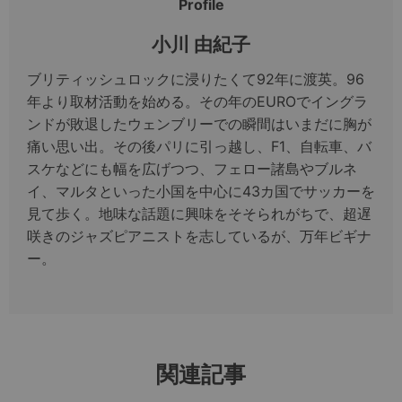
Profile
小川 由紀子
ブリティッシュロックに浸りたくて92年に渡英。96
年より取材活動を始める。その年のEUROでイングラ
ンドが敗退したウェンブリーでの瞬間はいまだに胸が
痛い思い出。その後パリに引っ越し、F1、自転車、バ
スケなどにも幅を広げつつ、フェロー諸島やブルネ
イ、マルタといった小国を中心に43カ国でサッカーを
見て歩く。地味な話題に興味をそそられがちで、超遅
咲きのジャズピアニストを志しているが、万年ビギナ
ー。
関連記事