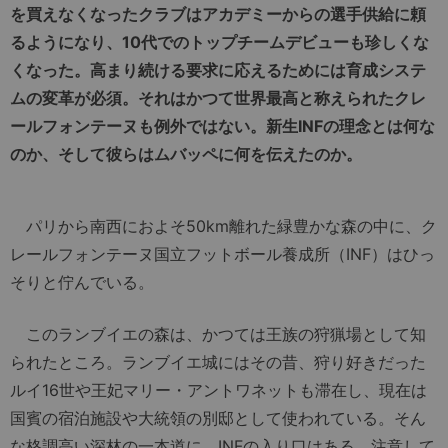
を買えなくなったクラブはアカデミーからの選手供給に頼
るようになり、10代でのトップチームデビューも珍しくな
くなった。高まり続ける要求に応えるためには育成システ
ムの変革が必須。それはかつて世界最高と称えられたクレ
ールフォンテーヌも例外ではない。新生INFの理念とは何な
のか、そして彼らはムバッペに何を伝えたのか。
パリから南西におよそ50km離れた緑豊かな森の中に、ク
レールフォンテーヌ国立フットボール養成所（INF）はひっ
そりと佇んでいる。
このランブイエの森は、かつては王族の狩猟場として知
られたところ。ランブイエ城にはその昔、狩り好きだった
ルイ16世や王妃マリー・アントワネットも滞在し、現在は
国賓の宿泊施設や大統領の別邸として使われている。そん
な格調高い深林の一本道に、INFの入り口はある。注意して