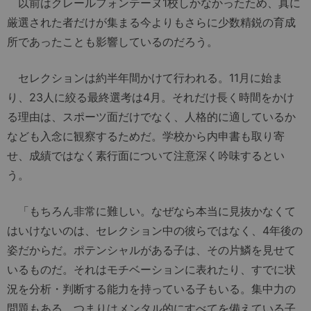
以前はクレールフォンテーヌ1校しかなかったため、真に
厳選された者だけが集まる今よりもさらに少数精鋭の育成
所であったことも影響しているのだろう。
セレクションは約半年間かけて行われる。11月に始ま
り、23人に絞る最終選考は4月。それだけ長く時間をかけ
る理由は、スポーツ面だけでなく、人格的に適しているか
なども入念に観察するためだ。学校から内申書も取り寄
せ、成績ではなく素行面について注意深く吟味するとい
う。
「もちろん非常に難しい。なぜなら本当に見抜かなくて
はいけないのは、セレクション中の彼らではなく、4年後の
姿だからだ。ポテンシャルがある子は、その片鱗を見せて
いるものだ。それはモチベーションに表れたり、すでに状
況を分析・判断する能力を持っている子もいる。集中力の
問題もある。つまりはメンタル的にすべてを備えている子