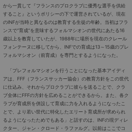
から一貫して『フランスのプロクラブに優秀な選手を供給
すること』というポリシーの下で運営されているが、現在
のINFが当時と異なるのは教育する生徒の年齢。当初はフラ
ンスで“育成”を意味するフォルマシオンの世代にあたる16
歳以上を教育していたが、1988年に場所を現在のクレール
フォンテーヌに移してから、INFでの育成は13～15歳のプレ
フォルマシオン（前育成）を専門とするようになった。
「プレフォルマシオンを行うことになった基本アイディ
アは、FFF（フランスサッカー協会）の教育方針をこの世代
に仕込み、それからプロクラブに彼らを送ることで、クラ
ブ全体にFFFの方針を広めることができるから。また、各ク
ラブが育成所を併設して育成に力を入れるようになったこ
とで、より若い世代に特化したエリート育成所が求められ
るようになったためでもある」と話すのは、INFの現ディレ
クター、ジャン・クロード・ラファルグ。以前はここでコ