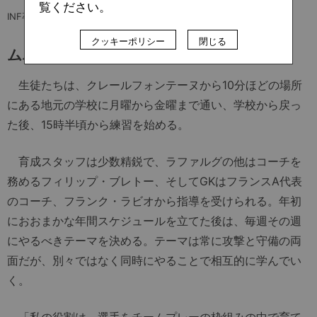
覧ください。
INF卒業生のアンリ（左）とアネルカ
クッキーポリシー
閉じる
ムバッペのプレーに宿る新生INFの理念
生徒たちは、クレールフォンテーヌから10分ほどの場所
にある地元の学校に月曜から金曜まで通い、学校から戻っ
た後、15時半頃から練習を始める。
育成スタッフは少数精鋭で、ラファルグの他はコーチを
務めるフィリップ・ブレトー、そしてGKはフランスA代表
のコーチ、フランク・ラビオから指導を受けられる。年初
におおまかな年間スケジュールを立てた後は、毎週その週
にやるべきテーマを決める。テーマは常に攻撃と守備の両
面だが、別々ではなく同時にやることで相互的に学んでい
く。