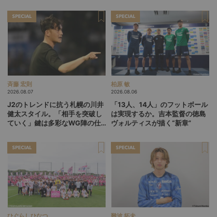
SPECIAL
SPECIAL
斉藤 宏則
柏原 敏
2026.08.07
2026.08.06
J2のトレンドに抗う札幌の川井
「13人、14人」のフットボール
健太スタイル。「相手を突破し
は実現するか。吉本監督の徳島
ていく」鍵は多彩なWG陣の仕
ヴォルティスが描く“新章”
掛け
SPECIAL
SPECIAL
ひぐらしひなつ
難波 拓未