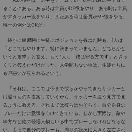
「私の役割は、選手をチームプレーの枠組みの中で育て
ることにある。ある時は全員がDF役をやり、ある時は全員
がアタッカー役をやり、またある時は全員がMF役をやる。
唯一の例外はGKだ」
確かに練習時に生徒にポジションを尋ねた時も、1人は
「どこでもやります。特に決まっていません。どちらかと
いうと攻撃」と答え、もう1人も「僕は守る方です」とざっ
くりと答えただけだった。入学間もない頃は、生徒たちに
も戸惑いが見られるという。
「それは、ここでは今まで彼らがやってきたサッカーと
は違うものを提案していくから。サッカーを違う見方で見
るように教える。それまでは彼らはおそらく、自分自身の
プレーだけに意識を向けてきている。しかし実際は、敵や
味方など他の登場人物もいる中でプレーしなければならな
い。よって自分のプレーも、周りの状況に大きく左右され