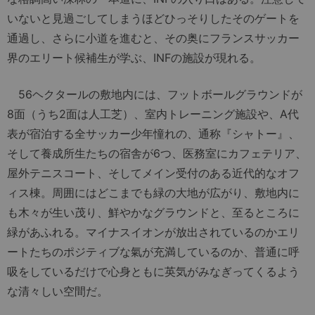
いないと見過ごしてしまうほどひっそりしたそのゲートを
通過し、さらに小道を進むと、その奥にフランスサッカー
界のエリート候補生が学ぶ、INFの施設が現れる。
56ヘクタールの敷地内には、フットボールグラウンドが
8面（うち2面は人工芝）、室内トレーニング施設や、A代
表が宿泊する全サッカー少年憧れの、通称『シャトー』、
そして養成所生たちの宿舎が6つ、医務室にカフェテリア、
屋外テニスコート、そしてメイン受付のある近代的なオフ
ィス棟。周囲にはどこまでも緑の大地が広がり、敷地内に
も木々が生い茂り、鮮やかなグラウンドと、至るところに
緑があふれる。マイナスイオンが放出されているのかエリ
ートたちのポジティブな氣が充満しているのか、普通に呼
吸をしているだけで心身ともに英気がみなぎってくるよう
な清々しい空間だ。