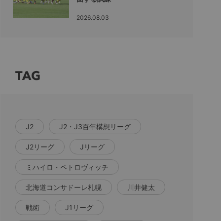
2026.08.03
TAG
J2
J2・J3百年構想リーグ
J2リーグ
Jリーグ
ミハイロ・ペトロヴィッチ
北海道コンサドーレ札幌
川井健太
戦術
J1リーグ