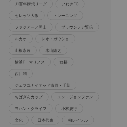
J1百年構想リーグ
いわきFC
セレッソ大阪
トレーニング
ファジアーノ岡山
ブラウンノア賢信
ルカオ
レオ・ガウショ
山根永遠
木山隆之
横浜F・マリノス
移籍
西川潤
ジェフユナイテッド市原・千葉
ちばぎんカップ
ユン・ジョンファン
ヨハン・クライフ
小林慶行
文化
日本代表
柏レイソル