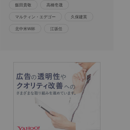
飯田貴敬
高橋壱晟
マルティン・エデゴー
久保建英
北中米W杯
江坂任