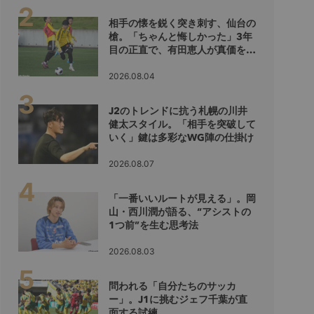
相手の懐を鋭く突き刺す、仙台の
槍。「ちゃんと悔しかった」3年
目の正直で、有田恵人が真価を示
すシーズンへ
2026.08.04
J2のトレンドに抗う札幌の川井
健太スタイル。「相手を突破して
いく」鍵は多彩なWG陣の仕掛け
2026.08.07
「一番いいルートが見える」。岡
山・西川潤が語る、“アシストの
1つ前”を生む思考法
2026.08.03
問われる「自分たちのサッカ
ー」。J1に挑むジェフ千葉が直
面する試練