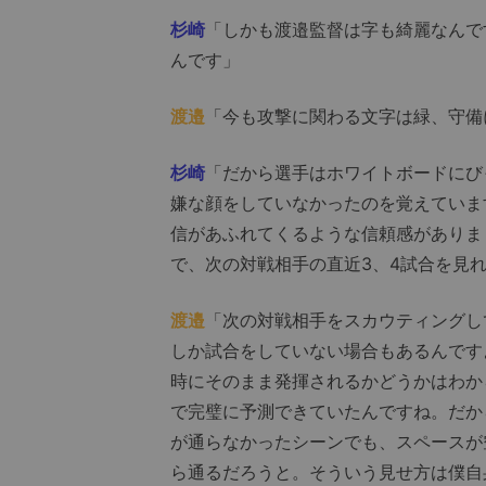
杉崎
「しかも渡邉監督は字も綺麗なんで
んです」
渡邉
「今も攻撃に関わる文字は緑、守備
杉崎
「だから選手はホワイトボードにび
嫌な顔をしていなかったのを覚えていま
信があふれてくるような信頼感がありま
で、次の対戦相手の直近3、4試合を見
渡邉
「次の対戦相手をスカウティングし
しか試合をしていない場合もあるんです
時にそのまま発揮されるかどうかはわか
で完璧に予測できていたんですね。だか
が通らなかったシーンでも、スペースが
ら通るだろうと。そういう見せ方は僕自