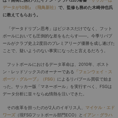
は？開発に携わったイアン・グラハムの著書
『サッカーは
データが10割』（飛鳥新社）
で、監修も務めた木崎伸也氏
に教えてもらおう。
「データドリブン思考」はビジネスだけでなく、フット
ボールにおいても圧倒的な差をもたらす――。今季リバプ
ールがクラブ史上2度目のプレミアリーグ優勝を成し遂げた
ことで、疑いようのない事実になったと言えるだろう。
フットボールにおけるデータ革命は、2010年、ボスト
ン・レッドソックスのオーナーである
「フェンウェイ・ス
ポーツ・グループ」（FSG）
によるリバプール買収で始ま
った。サッカー版「マネーボール」を実行すべく、FSGは
データ分析に並々ならぬ情熱を注いできた。
その改革を担ったのが2人のイギリス人、
マイケル・エド
ワーズ
（現FSGフットボール部門ECO）と
イアン・グラハ