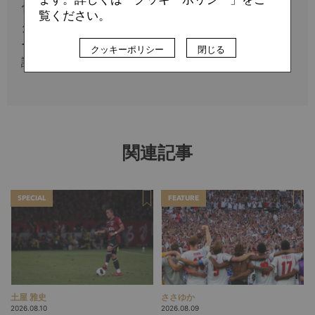
1975年1月3日、東京都出身。 02年Ｗ杯後、オラン
覧ください。
ダ・ドイツで活動し、日本人選手を中心に欧州サッカ
ーを取材した。現在は帰国し、Numberのほか、雑
クッキーポリシー
閉じる
誌・新聞等に数多く寄稿している。
関連記事
SPECIAL
FEATURE
土屋 雅史
ささゆか
2026.08.10
2026.08.09