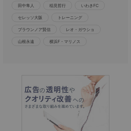
田中隼人
稲見哲行
いわきFC
セレッソ大阪
トレーニング
ブラウンノア賢信
レオ・ガウショ
山根永遠
横浜F・マリノス