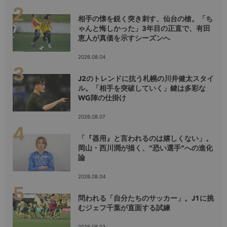
相手の懐を鋭く突き刺す、仙台の槍。「ち
ゃんと悔しかった」3年目の正直で、有田
恵人が真価を示すシーズンへ
2026.08.04
J2のトレンドに抗う札幌の川井健太スタイ
ル。「相手を突破していく」鍵は多彩な
WG陣の仕掛け
2026.08.07
「『器用』と言われるのは嬉しくない」。
岡山・西川潤が描く、”恐い選手”への進化
論
2026.08.04
問われる「自分たちのサッカー」。J1に挑
むジェフ千葉が直面する試練
2026.08.03