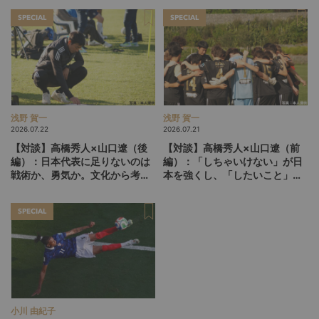
SPECIAL
SPECIAL
浅野 賀一
浅野 賀一
2026.07.22
2026.07.21
【対談】高橋秀人×山口遼（後
【対談】高橋秀人×山口遼（前
編）：日本代表に足りないのは
編）：「しちゃいけない」が日
戦術か、勇気か。文化から考え
本を強くし、「したいこと」が
る「世界との差」の本質
人を育てる。ニュージーランド
で見えたもう一つの育成論
SPECIAL
小川 由紀子