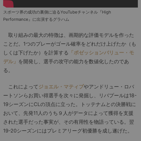
スポーツ界の成功の裏側に迫るYouTubeチャンネル『High
Performance』に出演するグラハム
取り組みの最大の特徴は、画期的な評価モデルを作った
ことだ。1つのプレーがゴール確率をどれだけ上げたか（も
しくは下げたか）を計算する
「ポゼッションバリュー・モ
デル」
を開発し、選手の攻守の能力を数値化したのであ
る。
これによって
ジョエル・マティプ
やアンドリュー・ロバ
ートソンらお買い得選手を次々に発掘し、リバプールは18-
19シーズンにCLの頂点に立った。トッテナムとの決勝戦に
おいて、先発11人のうち９人がデータによって獲得を支援
された選手だった事実が、その有用性を物語っている。翌
19-20シーズンにはプレミアリーグ初優勝を成し遂げた。