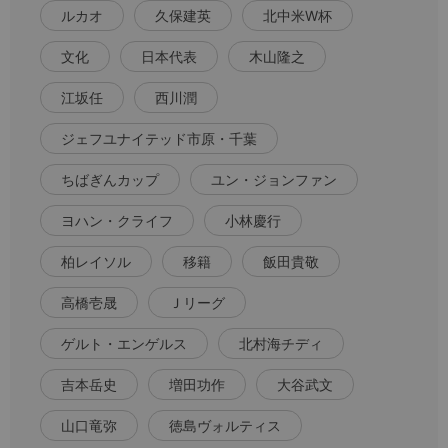
ルカオ
久保建英
北中米W杯
文化
日本代表
木山隆之
江坂任
西川潤
ジェフユナイテッド市原・千葉
ちばぎんカップ
ユン・ジョンファン
ヨハン・クライフ
小林慶行
柏レイソル
移籍
飯田貴敬
高橋壱晟
Ｊリーグ
ゲルト・エンゲルス
北村海チディ
吉本岳史
増田功作
大谷武文
山口竜弥
徳島ヴォルティス