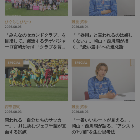
ひぐらしひなつ
難波 拓未
2026.08.05
2026.08.04
「みんなのセカンドクラブ」を
「『器用』と言われるのは嬉し
目指して。躍進するテゲバジャ
くない」。岡山・西川潤が描
ーロ宮崎が示す「クラブを育て
く、"恐い選手"への進化論
る」という価値観
SPECIAL
SPECIAL
西部 謙司
難波 拓未
2026.08.03
2026.08.03
問われる「自分たちのサッカ
「一番いいルートが見える」。
ー」。J1に挑むジェフ千葉が直
岡山・西川潤が語る、“アシスト
面する試練
の1つ前”を生む思考法