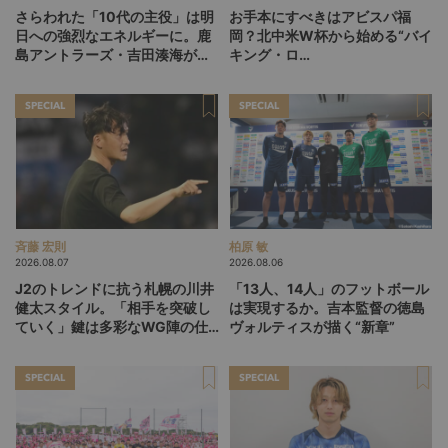
さらわれた「10代の主役」は明
お手本にすべきはアビスパ福
日への強烈なエネルギーに。鹿
岡？北中米W杯から始める“バイ
島アントラーズ・吉田湊海が足
キング・ロ
を踏み入れた「45分間のネクス
ー”、“Wonderwall”の日本版を
トステージ」
探す旅
SPECIAL
SPECIAL
斉藤 宏則
柏原 敏
2026.08.07
2026.08.06
J2のトレンドに抗う札幌の川井
「13人、14人」のフットボール
健太スタイル。「相手を突破し
は実現するか。吉本監督の徳島
ていく」鍵は多彩なWG陣の仕
ヴォルティスが描く“新章”
掛け
SPECIAL
SPECIAL