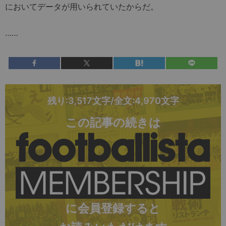
においてデータが用いられていたからだ。
……
残り:3,517文字/全文:4,970文字
この記事の続きは
に会員登録すると