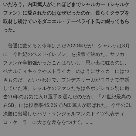
いだろう。内田篤人がこれほどまでシャルカー（シャルケ
ファン）に愛されたのはなぜだったのか。長らくクラブを
取材し続けているダニエル・テーベライト氏に綴ってもら
った。
普通に数えると今年はまだ2020年だが、シャルケは3月
に「今世紀のベストイレブン」を投票で決めた。サッカー
ファンが辛抱強かったことはないし、思い出に耽るのは、
ペナルティキックやストライカーのようにサッカーにはつ
きものだ。というわけで、ブンデスリーガがコロナで中断
していた時、シャルケのファンたちは各ポジション別に過
去20年のお気に入り選手を選んだのだが、「21世紀最高の
右SB」には投票率45.2%で内田篤人が選ばれた。今年のCL
決勝に出場したパリ・サンジェルマンのドイツ代表ティ
ロ・ケーラーに大きな差ををつけて。……