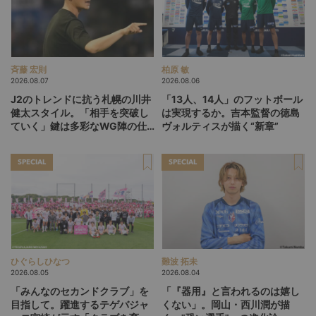
斉藤 宏則
柏原 敏
2026.08.07
2026.08.06
J2のトレンドに抗う札幌の川井
「13人、14人」のフットボール
健太スタイル。「相手を突破し
は実現するか。吉本監督の徳島
ていく」鍵は多彩なWG陣の仕
ヴォルティスが描く“新章”
掛け
SPECIAL
SPECIAL
ひぐらしひなつ
難波 拓未
2026.08.05
2026.08.04
「みんなのセカンドクラブ」を
「『器用』と言われるのは嬉し
目指して。躍進するテゲバジャ
くない」。岡山・西川潤が描