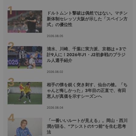
ドルトムント撃破は偶然ではない。マチン
新体制セレッソ大阪が示した「スペイン方
式」の優位性
2026.08.05
清水、川崎、千葉に実力派、京都は＋3で
計9人に！2026年J1・J2初参戦のブラジ
ル人選手紹介
2026.08.02
相手の懐を鋭く突き刺す、仙台の槍。「ち
ゃんと悔しかった」3年目の正直で、有田
恵人が真価を示すシーズンへ
2026.08.04
「一番いいルートが見える」。岡山・西川
潤が語る、“アシストの1つ前”を生む思考
法