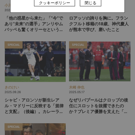
クッキーポリシー
閉じる
小川 由紀子
井芹 貴志
2026.07.09
2026.01.24
「他の惑星から来た」「“今”で
ロアッソの誇りを胸に。フラン
あり“未来”の選手」アンリやム
クフルト移籍の18歳、神代慶人
バッペも驚くオリーセというフ
が熊本で学び、磨いたこと
ランスの新怪物
SPECIAL
SPECIAL
きのけい
木崎 伸也
2025.09.26
2025.05.17
シャビ・アロンソが新生レア
なぜリバプールはクロップの後
ル・マドリーに反映する「規律
任にスロットを抜擢できたの
と支配」（後編）。カレーラ
か？プレミア優勝を支えた「監
ス、ハイセン…モダンフットボ
督評価ツール」開発の裏側
ールに逆らうポジショナルプレ
SPECIAL
ーへの挑戦者たち