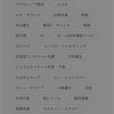
ブラウンノア賢信
ルカオ
レオ・ガウショ
山根永遠
戦術
木山隆之
横浜F・マリノス
移籍
西川潤
J2
J2・J3百年構想リーグ
J2リーグ
ミハイロ・ペトロヴィッチ
北海道コンサドーレ札幌
川井健太
ジェフユナイテッド市原・千葉
ちばぎんカップ
ユン・ジョンファン
ヨハン・クライフ
小林慶行
文化
日本代表
柏レイソル
飯田貴敬
高橋壱晟
マルティン・エデゴー