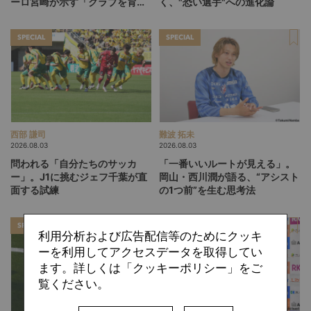
ーロ宮崎が示す「クラブを育て
く、"恐い選手"への進化論
る」という価値観
SPECIAL
SPECIAL
西部 謙司
難波 拓未
2026.08.03
2026.08.03
問われる「自分たちのサッカ
「一番いいルートが見える」。
ー」。J1に挑むジェフ千葉が直
岡山・西川潤が語る、“アシスト
面する試練
の1つ前”を生む思考法
SPECIAL
SPECIAL
利用分析および広告配信等のためにクッキ
ーを利用してアクセスデータを取得してい
ます。詳しくは「クッキーポリシー」をご
覧ください。