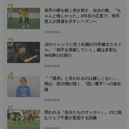
相手の懐を鋭く突き刺す、仙台の槍。「ち
ゃんと悔しかった」3年目の正直で、有田
恵人が真価を示すシーズンへ
2026.08.04
J2のトレンドに抗う札幌の川井健太スタイ
ル。「相手を突破していく」鍵は多彩な
WG陣の仕掛け
2026.08.07
「『器用』と言われるのは嬉しくない」。
岡山・西川潤が描く、”恐い選手”への進化
論
2026.08.04
問われる「自分たちのサッカー」。J1に挑
むジェフ千葉が直面する試練
2026.08.03