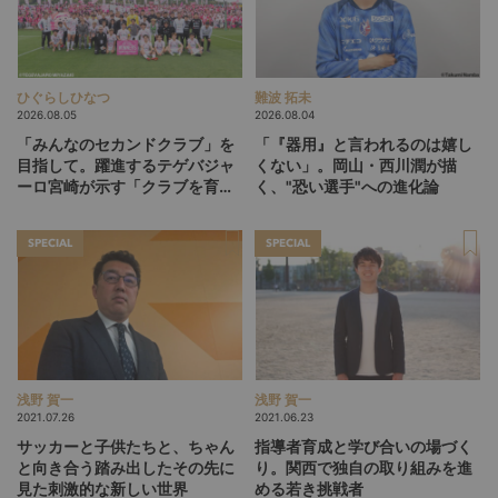
ひぐらしひなつ
難波 拓未
2026.08.05
2026.08.04
「みんなのセカンドクラブ」を
「『器用』と言われるのは嬉し
目指して。躍進するテゲバジャ
くない」。岡山・西川潤が描
ーロ宮崎が示す「クラブを育て
く、"恐い選手"への進化論
る」という価値観
SPECIAL
SPECIAL
浅野 賀一
浅野 賀一
2021.07.26
2021.06.23
サッカーと子供たちと、ちゃん
指導者育成と学び合いの場づく
と向き合う踏み出したその先に
り。関西で独自の取り組みを進
見た刺激的な新しい世界
める若き挑戦者