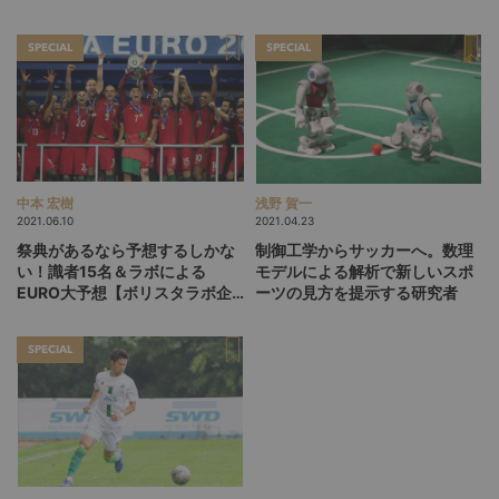
SPECIAL
SPECIAL
中本 宏樹
浅野 賀一
2021.06.10
2021.04.23
祭典があるなら予想するしかな
制御工学からサッカーへ。数理
い！識者15名＆ラボによる
モデルによる解析で新しいスポ
EURO大予想【ボリスタラボ企
ーツの見方を提示する研究者
画】
SPECIAL