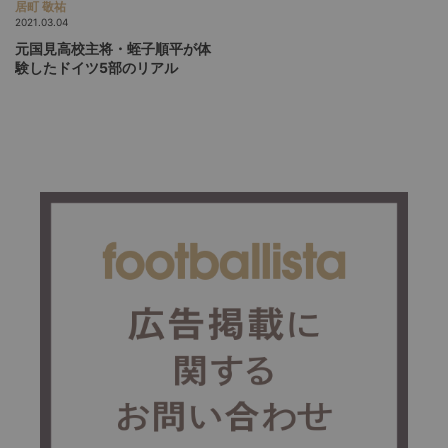
居町 敬祐
2021.03.04
元国見高校主将・蛭子順平が体
験したドイツ5部のリアル