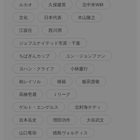
ルカオ
久保建英
北中米W杯
文化
日本代表
木山隆之
江坂任
西川潤
ジェフユナイテッド市原・千葉
ちばぎんカップ
ユン・ジョンファン
ヨハン・クライフ
小林慶行
柏レイソル
移籍
飯田貴敬
高橋壱晟
Ｊリーグ
ゲルト・エンゲルス
北村海チディ
吉本岳史
増田功作
大谷武文
山口竜弥
徳島ヴォルティス