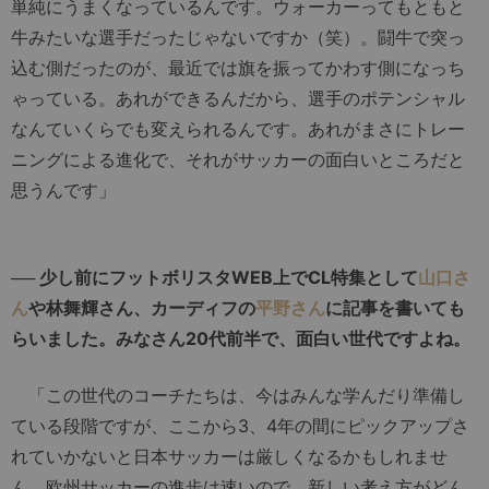
単純にうまくなっているんです。ウォーカーってもともと
牛みたいな選手だったじゃないですか（笑）。闘牛で突っ
込む側だったのが、最近では旗を振ってかわす側になっち
ゃっている。あれができるんだから、選手のポテンシャル
なんていくらでも変えられるんです。あれがまさにトレー
ニングによる進化で、それがサッカーの面白いところだと
思うんです」
── 少し前にフットボリスタWEB上でCL特集として
山口さ
ん
や林舞輝さん、カーディフの
平野さん
に記事を書いても
らいました。みなさん20代前半で、面白い世代ですよね。
「この世代のコーチたちは、今はみんな学んだり準備し
ている段階ですが、ここから3、4年の間にピックアップさ
れていかないと日本サッカーは厳しくなるかもしれませ
ん。欧州サッカーの進歩は速いので、新しい考え方がどん