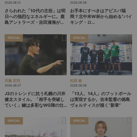
2026.08.10
2026.08.09
さらわれた「10代の主役」は明
お手本にすべきはアビスパ福
日への強烈なエネルギーに。鹿
岡？北中米W杯から始める“バイ
島アントラーズ・吉田湊海が足
キング・ロ
を踏み入れた「45分間のネクス
ー”、“Wonderwall”の日本版を
トステージ」
探す旅
SPECIAL
SPECIAL
斉藤 宏則
柏原 敏
2026.08.07
2026.08.06
J2のトレンドに抗う札幌の川井
「13人、14人」のフットボール
健太スタイル。「相手を突破し
は実現するか。吉本監督の徳島
ていく」鍵は多彩なWG陣の仕
ヴォルティスが描く“新章”
掛け
SPECIAL
SPECIAL