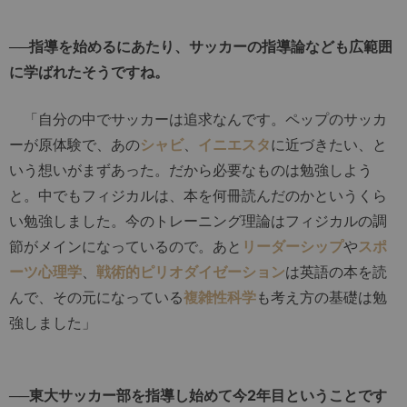
──指導を始めるにあたり、サッカーの指導論なども広範囲
に学ばれたそうですね。
「自分の中でサッカーは追求なんです。ペップのサッカ
ーが原体験で、あの
シャビ
、
イニエスタ
に近づきたい、と
いう想いがまずあった。だから必要なものは勉強しよう
と。中でもフィジカルは、本を何冊読んだのかというくら
い勉強しました。今のトレーニング理論はフィジカルの調
節がメインになっているので。あと
リーダーシップ
や
スポ
ーツ心理学
、
戦術的ピリオダイゼーション
は英語の本を読
んで、その元になっている
複雑性科学
も考え方の基礎は勉
強しました」
──東大サッカー部を指導し始めて今2年目ということです