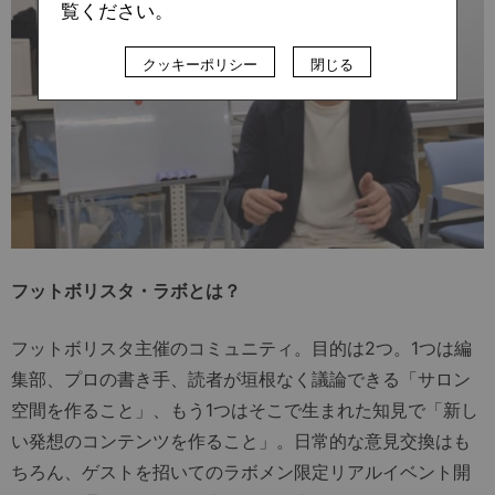
覧ください。
クッキーポリシー
閉じる
フットボリスタ・ラボとは？
フットボリスタ主催のコミュニティ。目的は2つ。1つは編
集部、プロの書き手、読者が垣根なく議論できる「サロン
空間を作ること」、もう1つはそこで生まれた知見で「新し
い発想のコンテンツを作ること」。日常的な意見交換はも
ちろん、ゲストを招いてのラボメン限定リアルイベント開