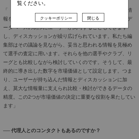
覧ください。
「『トランスファーマルクト』は基本的にユーザー間で情
クッキーポリシー
閉じる
報を持ち寄り、そこでディスカッションを行う場です。デ
ータベースの制作にユーザーが関与することもできます
し、ディスカッションが繰り広げられています。私たち編
集部はその議論を見ながら、妥当と思われる情報を見極め
て選手の査定に用います。それらを他の選手やクラブ、リ
ーグとも比較しながら検討していくのです。そうして、最
終的に導き出した数字を市場価値として設定します。つま
り、ユーザーが持ち込んだ情報とディスカッションに加
え、莫大な情報量に支えられ比較・検討ができるデータの
精度。この2つが市場価値の決定に重要な役割を果たしてい
ます」
── 代理人とのコンタクトもあるのですか？