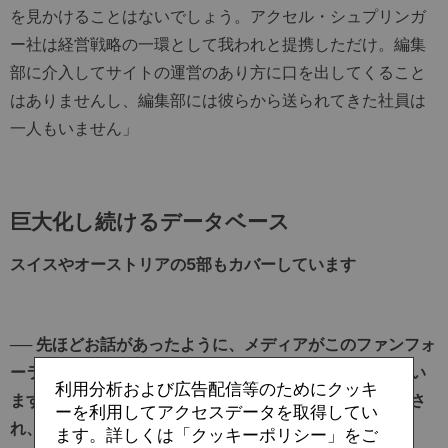
を見かけることはないでしょう。アクセル・シュプリンガ
ー社は経営戦略の一環として我われと提携しただけ。編集
部に介入してサイトの運営のあり方に口を出してくること
はありませんし、編集部には彼らから送られてきた社員は
一人もいません」
巨大化し続けるデータベース
スイスやオーストリアの5部もカバーしています
── 先ほどお話があったように、メディアがこのファンフォ
ーラムサイトを情報ソースとして引用するまでになってい
利用分析および広告配信等のためにクッキ
ますが、サイトに掲載される市場価値はどのように設定さ
ーを利用してアクセスデータを取得してい
れ、どれぐらい正確なのですか？
ます。詳しくは「クッキーポリシー」をご