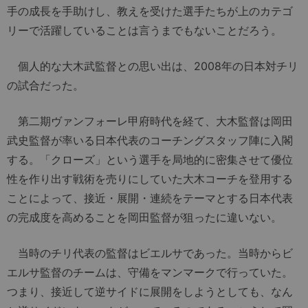
手の成長を手助けし、教えを受けた選手たちが上のカテゴ
リーで活躍していることは言うまでもないことだろう。
個人的な大木武監督との思い出は、2008年の日本対チリ
の試合だった。
第二期ヴァンフォーレ甲府時代を経て、大木監督は岡田
武史監督が率いる日本代表のコーチングスタッフ陣に入閣
する。「クローズ」という選手を局地的に密集させて優位
性を作り出す戦術を売りにしていた大木コーチを登用する
ことによって、接近・展開・連続をテーマとする日本代表
の完成度を高めることを岡田監督が狙ったに違いない。
当時のチリ代表の監督はビエルサであった。当時からビ
エルサ監督のチームは、守備をマンマークで行っていた。
つまり、接近して逆サイドに展開をしようとしても、なん