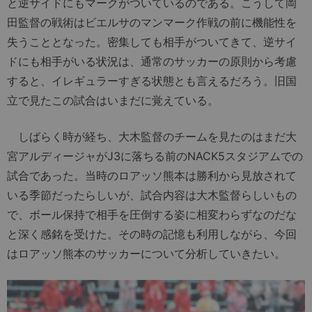
と逆サイドにもマークがついているのである。こうして岡
田監督の戦術はビエルサのマンマーク作戦の前に機能性を
失うこととなった。密集しても相手がついてきて、逆サイ
ドにも相手がいる状況は、通常のサッカーの原則から考慮
すると、イレギュラーすぎる状態とも言えるだろう。旧国
立で見たこの試合はいまだに覚えている。
しばらく時が経ち、大木監督のチームを見たのはまだ大
宮アルディージャがJ3に落ちる前のNACK5スタジアムでの
試合であった。当時のロアッソ熊本は勝利から見放されて
いる季節だったらしいが、試合内容は大木監督らしいもの
で、ボール保持で相手を圧倒する姿に相変わらずなのだな
と深く感銘を受けた。その時の記憶も利用しながら、今回
はロアッソ熊本のサッカーについて分析していきたい。