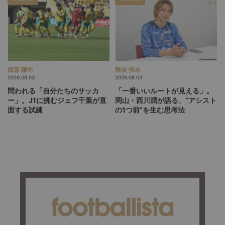
西部 謙司
難波 拓未
2026.08.03
2026.08.03
問われる「自分たちのサッカ
「一番いいルートが見える」。
ー」。J1に挑むジェフ千葉が直
岡山・西川潤が語る、“アシスト
面する試練
の1つ前”を生む思考法