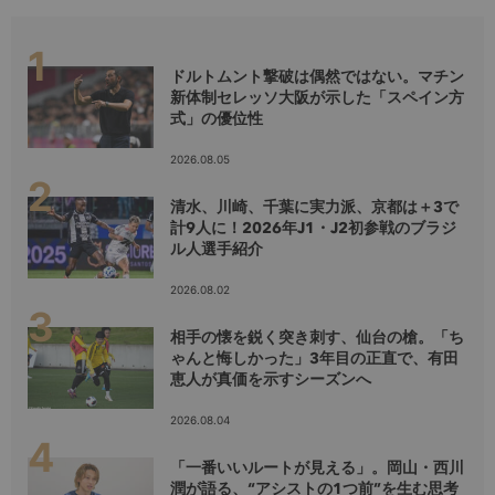
ドルトムント撃破は偶然ではない。マチン
新体制セレッソ大阪が示した「スペイン方
式」の優位性
2026.08.05
清水、川崎、千葉に実力派、京都は＋3で
計9人に！2026年J1・J2初参戦のブラジ
ル人選手紹介
2026.08.02
相手の懐を鋭く突き刺す、仙台の槍。「ち
ゃんと悔しかった」3年目の正直で、有田
恵人が真価を示すシーズンへ
2026.08.04
「一番いいルートが見える」。岡山・西川
潤が語る、“アシストの1つ前”を生む思考