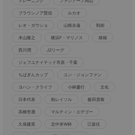
トレーニング
ファジアーノ岡山
ブラウンノア賢信
ルカオ
レオ・ガウショ
山根永遠
戦術
木山隆之
横浜F・マリノス
移籍
西川潤
J2リーグ
ジェフユナイテッド市原・千葉
ちばぎんカップ
ユン・ジョンファン
ヨハン・クライフ
小林慶行
文化
日本代表
柏レイソル
飯田貴敬
高橋壱晟
マルティン・エデゴー
久保建英
北中米W杯
江坂任