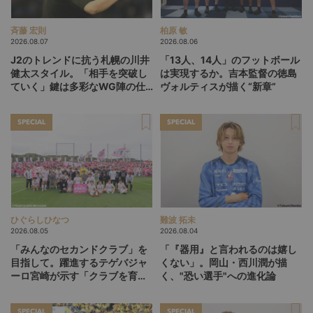
斉藤 宏則
柏原 敏
2026.08.07
2026.08.06
J2のトレンドに抗う札幌の川井
「13人、14人」のフットボール
健太スタイル。「相手を突破し
は実現するか。吉本監督の徳島
ていく」鍵は多彩なWG陣の仕
ヴォルティスが描く“新章”
掛け
SPECIAL
SPECIAL
ひぐらしひなつ
難波 拓未
2026.08.05
2026.08.04
「みんなのセカンドクラブ」を
「『器用』と言われるのは嬉し
目指して。躍進するテゲバジャ
くない」。岡山・西川潤が描
ーロ宮崎が示す「クラブを育て
く、"恐い選手"への進化論
る」という価値観
SPECIAL
SPECIAL