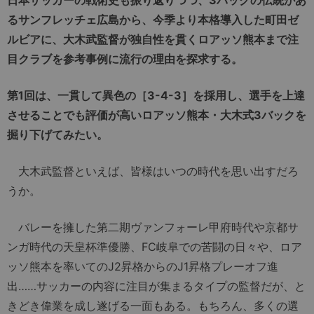
るサンフレッチェ広島から、今季より本格導入した町田ゼ
ルビアに、大木武監督が独自性を貫くロアッソ熊本まで注
目クラブを参考事例に流行の理由を探求する。
第1回は、一貫して異色の［3-4-3］を採用し、選手を上達
させることでも評価が高いロアッソ熊本・大木式3バックを
掘り下げてみたい。
大木武監督といえば、皆様はいつの時代を思い出すだろ
うか。
バレーを擁した第二期ヴァンフォーレ甲府時代や京都サ
ンガ時代の天皇杯準優勝、FC岐阜での苦闘の日々や、ロア
ッソ熊本を率いてのJ2昇格からのJ1昇格プレーオフ進
出……サッカーの内容に注目が集まるタイプの監督だが、と
きどき偉業を成し遂げる一面もある。もちろん、多くの選