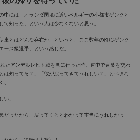
、彼の帰りを待っていた
の中には、オランダ国境に近いベルギーの小都市ゲンクと
して知った、という人は少なくないと思う。
東とはどんな存在か、というと、ここ数年のKRCゲンク
エース級選手、という感じだ。
れたアンデルレヒト戦を見に行った時、道中で言葉を交わ
とは知ってる？」「彼が戻ってきてうれしい？」とベタな
く、
しい」
念だったから、戻ってくるとわかって本当にうれしかっ
いたから、復帰は大歓迎！」