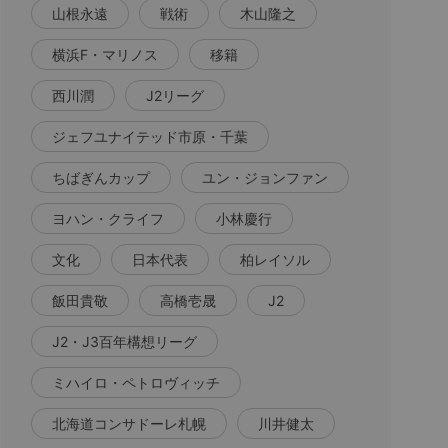
山根永遠
戦術
木山隆之
横浜F・マリノス
移籍
西川潤
J2リーグ
ジェフユナイテッド市原・千葉
ちばぎんカップ
ユン・ジョンファン
ヨハン・クライフ
小林慶行
文化
日本代表
柏レイソル
飯田貴敬
高橋壱晟
J2
J2・J3百年構想リーグ
ミハイロ・ペトロヴィッチ
北海道コンサドーレ札幌
川井健太