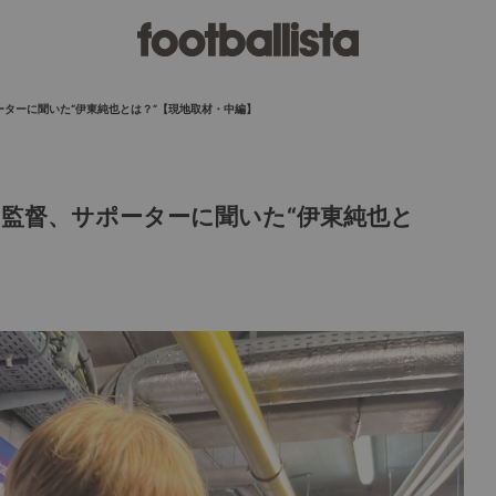
ターに聞いた“伊東純也とは？”【現地取材・中編】
監督、サポーターに聞いた“伊東純也と