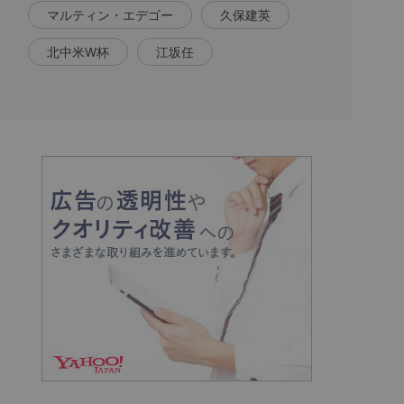
マルティン・エデゴー
久保建英
北中米W杯
江坂任