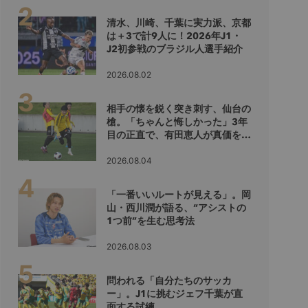
清水、川崎、千葉に実力派、京都
は＋3で計9人に！2026年J1・
J2初参戦のブラジル人選手紹介
2026.08.02
相手の懐を鋭く突き刺す、仙台の
槍。「ちゃんと悔しかった」3年
目の正直で、有田恵人が真価を示
すシーズンへ
2026.08.04
「一番いいルートが見える」。岡
山・西川潤が語る、“アシストの
1つ前”を生む思考法
2026.08.03
問われる「自分たちのサッカ
ー」。J1に挑むジェフ千葉が直
面する試練