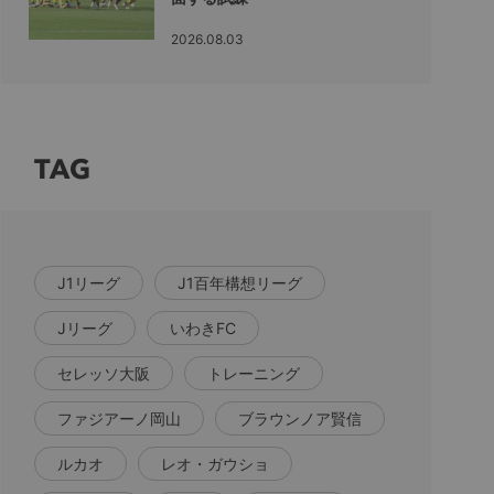
2026.08.03
TAG
J1リーグ
J1百年構想リーグ
Jリーグ
いわきFC
セレッソ大阪
トレーニング
ファジアーノ岡山
ブラウンノア賢信
ルカオ
レオ・ガウショ