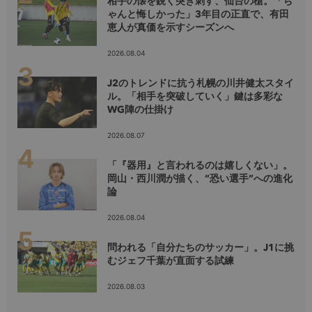
相手の懐を鋭く突き刺す、仙台の槍。「ち
ゃんと悔しかった」3年目の正直で、有田
恵人が真価を示すシーズンへ
2026.08.04
J2のトレンドに抗う札幌の川井健太スタイ
ル。「相手を突破していく」鍵は多彩な
WG陣の仕掛け
2026.08.07
「『器用』と言われるのは嬉しくない」。
岡山・西川潤が描く、”恐い選手”への進化
論
2026.08.04
問われる「自分たちのサッカー」。J1に挑
むジェフ千葉が直面する試練
2026.08.03