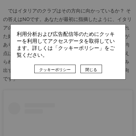
ではイタリアのクラブはその方向に向かっているか？ そ
の答えはNOです。あなたが最初に指摘したように、イタリ
アのアカデミーは戦術的によく躾けられ、技術的にも優れ
利用分析および広告配信等のためにクッキ
た好選手を輩出することができる。彼らには共通の特徴が
ーを利用してアクセスデータを取得してい
あります。標準化されており、従順で、教科書的で、平均
ます。詳しくは「クッキーポリシー」をご
点は高いけれど際立った特徴や強みは持っていない。与え
覧ください。
られた課題は上手くこなすが、事前に定義された枠をはみ
クッキーポリシー
閉じる
出すことはない。これがイタリアの育成が進んでいる方向
です」