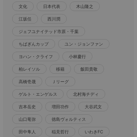
文化
日本代表
木山隆之
江坂任
西川潤
ジェフユナイテッド市原・千葉
ちばぎんカップ
ユン・ジョンファン
ヨハン・クライフ
小林慶行
柏レイソル
移籍
飯田貴敬
高橋壱晟
Ｊリーグ
ゲルト・エンゲルス
北村海チディ
吉本岳史
増田功作
大谷武文
山口竜弥
徳島ヴォルティス
田中隼人
稲見哲行
いわきFC