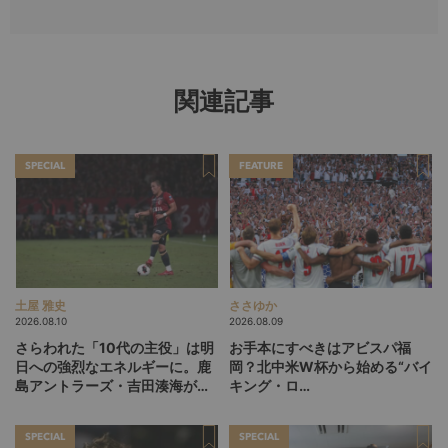
関連記事
SPECIAL
FEATURE
土屋 雅史
ささゆか
2026.08.10
2026.08.09
さらわれた「10代の主役」は明
お手本にすべきはアビスパ福
日への強烈なエネルギーに。鹿
岡？北中米W杯から始める“バイ
島アントラーズ・吉田湊海が足
キング・ロ
を踏み入れた「45分間のネクス
ー”、“Wonderwall”の日本版を
トステージ」
探す旅
SPECIAL
SPECIAL