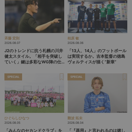
斉藤 宏則
柏原 敏
2026.08.07
2026.08.06
J2のトレンドに抗う札幌の川井
「13人、14人」のフットボール
健太スタイル。「相手を突破し
は実現するか。吉本監督の徳島
ていく」鍵は多彩なWG陣の仕
ヴォルティスが描く“新章”
掛け
SPECIAL
SPECIAL
ひぐらしひなつ
難波 拓未
2026.08.05
2026.08.04
「みんなのセカンドクラブ」を
「『器用』と言われるのは嬉し