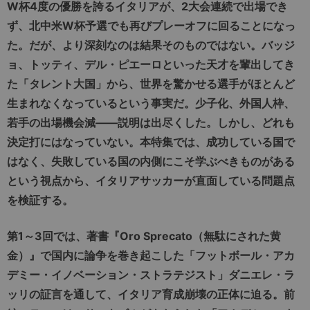
W杯4度の優勝を誇るイタリアが、2大会連続で出場でき
ず、北中米W杯予選でも再びプレーオフに回ることになっ
た。だが、より深刻なのは結果そのものではない。バッジ
ョ、トッティ、デル・ピエーロといった天才を輩出してき
た「タレント大国」から、世界を驚かせる選手がほとんど
生まれなくなっているという事実だ。少子化、外国人枠、
若手の出場機会減――説明は出尽くした。しかし、どれも
決定打にはなっていない。本特集では、成功している国で
はなく、失敗している国の内側にこそ学ぶべきものがある
という視点から、イタリアサッカーが直面している問題点
を検証する。
第1～3回では、著書『Oro Sprecato（無駄にされた黄
金）』で国内に論争を巻き起こした「フットボール・アカ
デミー・イノベーション・ストラテジスト」ダニエレ・ラ
ッリの証言を通して、イタリア育成崩壊の正体に迫る。前