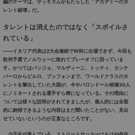
編のテーマは、サッキズムがもたらした「アカデミーのタ
レント破壊」だ。
タレントは消えたのではなく「スポイルさ
れている」
――イタリア代表は2大会連続でW杯に出場できず、今回も
欧州予選でノルウェーに敗れてプレーオフに回っていま
す。かつてはバッジョ、マルディーニ、トッティ、カンナ
バーロからピルロ、ブッフォンまで、ワールドクラスのタ
レントを輩出していた大国が、今やバロンドール候補30人
にノミネートされる選手すら稀になっている。その理由に
ついては様々な説明がされてきましたが、個人的には全面
的に納得できるような内容はまだ聞いたことがない、見出
せていないというのが正直なところです。
少子化が進んでいる、ストリートサッカーはもはや存在