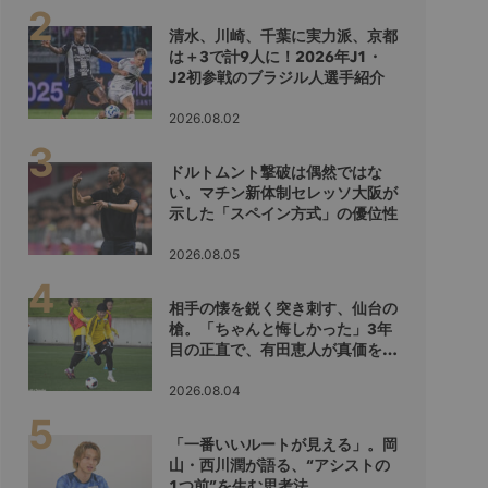
清水、川崎、千葉に実力派、京都
は＋3で計9人に！2026年J1・
J2初参戦のブラジル人選手紹介
2026.08.02
ドルトムント撃破は偶然ではな
い。マチン新体制セレッソ大阪が
示した「スペイン方式」の優位性
2026.08.05
相手の懐を鋭く突き刺す、仙台の
槍。「ちゃんと悔しかった」3年
目の正直で、有田恵人が真価を示
すシーズンへ
2026.08.04
「一番いいルートが見える」。岡
山・西川潤が語る、“アシストの
1つ前”を生む思考法