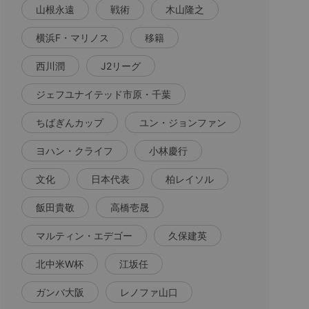
山根永遠
戦術
木山隆之
横浜F・マリノス
移籍
西川潤
J2リーグ
ジェフユナイテッド市原・千葉
ちばぎんカップ
ユン・ジョンファン
ヨハン・クライフ
小林慶行
文化
日本代表
柏レイソル
飯田貴敬
高橋壱晟
マルティン・エデゴー
久保建英
北中米W杯
江坂任
ガンバ大阪
レノファ山口