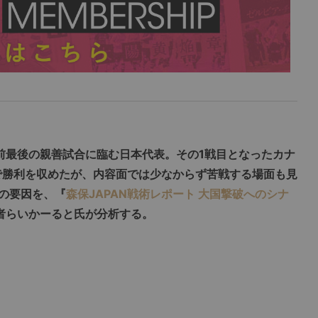
選前最後の親善試合に臨む日本代表。その1戦目となったカナ
1で勝利を収めたが、内容面では少なからず苦戦する場面も見
の要因を、
『
森保JAPAN戦術レポート 大国撃破へのシナ
者らいかーると氏が分析する。