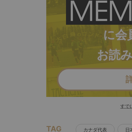
に会
お読
すで
TAG
カナダ代表
日