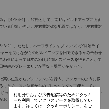
は［4-1-4-1］。特徴として、南野はビルドアップにあま
ている印象が強い。左右非対称な配置ではなく、“左右非対
-3-2］。ただし、ハーフラインをプレッシング開始ライ
シャーを受けながらのビルドアップを回避できるかみ合わせ
合わせによって日本のSBも時間とスペースを得ることがで
田中碧のプレーエリアが重なる場面が多かった。
は高い位置からプレッシングを行う。アンカーのように振
ることで、高い位置からのプレッシングを可能としてい
てじっとしたり、サイドからの展開を狙ったりするが、ロン
利用分析および広告配信等のためにクッキ
がおらず、空白エリアを利用したゴールキックからのビル
ーを利用してアクセスデータを取得してい
ます。詳しくは「クッキーポリシー」をご