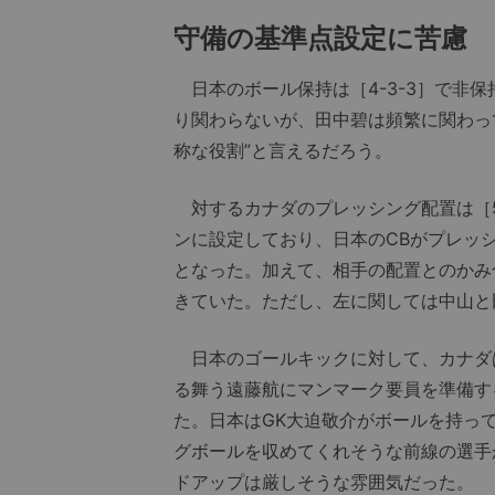
守備の基準点設定に苦慮
日本のボール保持は［4-3-3］で非保持
り関わらないが、田中碧は頻繁に関わっ
称な役割”と言えるだろう。
対するカナダのプレッシング配置は［5
ンに設定しており、日本のCBがプレッ
となった。加えて、相手の配置とのかみ
きていた。ただし、左に関しては中山と
日本のゴールキックに対して、カナダ
る舞う遠藤航にマンマーク要員を準備す
た。日本はGK大迫敬介がボールを持っ
グボールを収めてくれそうな前線の選手
ドアップは厳しそうな雰囲気だった。