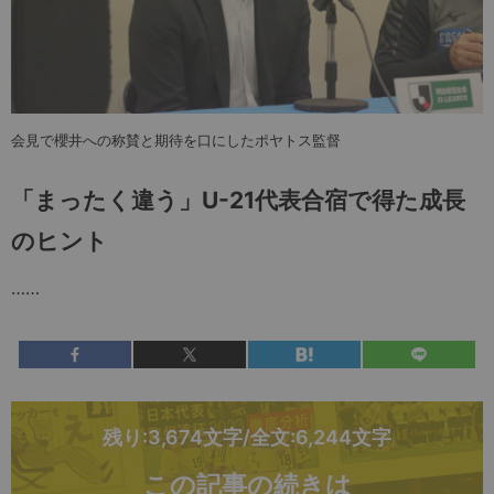
会見で櫻井への称賛と期待を口にしたポヤトス監督
「まったく違う」U-21代表合宿で得た成長
のヒント
……
残り:3,674文字/全文:6,244文字
この記事の続きは