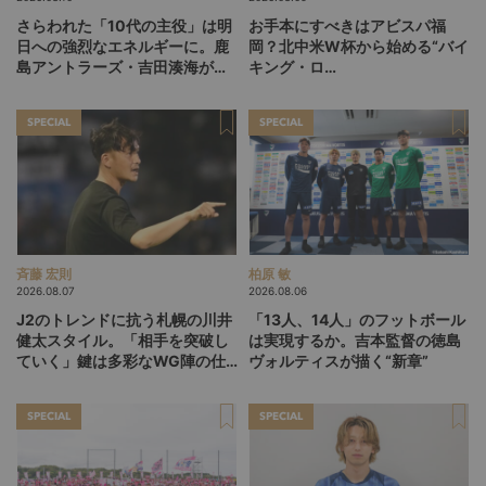
さらわれた「10代の主役」は明
お手本にすべきはアビスパ福
日への強烈なエネルギーに。鹿
岡？北中米W杯から始める“バイ
島アントラーズ・吉田湊海が足
キング・ロ
を踏み入れた「45分間のネクス
ー”、“Wonderwall”の日本版を
トステージ」
探す旅
SPECIAL
SPECIAL
斉藤 宏則
柏原 敏
2026.08.07
2026.08.06
J2のトレンドに抗う札幌の川井
「13人、14人」のフットボール
健太スタイル。「相手を突破し
は実現するか。吉本監督の徳島
ていく」鍵は多彩なWG陣の仕
ヴォルティスが描く“新章”
掛け
SPECIAL
SPECIAL