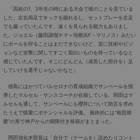
「高校の1、2年生の時にある大会で彼のことを見ていま
した。左右両足でキックを蹴れるし、セットプレーを左足
でも蹴っていたんです。遠くを見られる能力もありまし
た。ジョエル（藤田譲瑠チマ＝現横浜F・マリノス）みたい
にボールを狩ることはまだできないけど、逆に技術やビジ
ョンなど攻撃に関してすごく面白いものを持っているなと
感じていたんです。そこにどんどん（成長した部分を）足
していける選手じゃないかなと」
徳島にはかつてバルセロナの育成組織でサンペールを指
導したマルセル・サンスコーチが在籍している。岡田はマ
ルセルを通して、サンペールにも櫻井について助言を求め
たうえで慎重にポテンシャルを評価。 最終的には“相思相
愛”の形で神戸からの期限付き移籍がまとまった。
岡田強化本部長は「自分で（ゲームを）読めたりコント