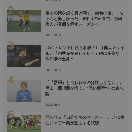
2026.08.05
相手の懐を鋭く突き刺す、仙台の槍。「ち
ゃんと悔しかった」3年目の正直で、有田
恵人が真価を示すシーズンへ
2026.08.04
J2のトレンドに抗う札幌の川井健太スタイ
ル。「相手を突破していく」鍵は多彩な
WG陣の仕掛け
2026.08.07
「『器用』と言われるのは嬉しくない」。
岡山・西川潤が描く、”恐い選手”への進化
論
2026.08.04
問われる「自分たちのサッカー」。J1に挑
むジェフ千葉が直面する試練