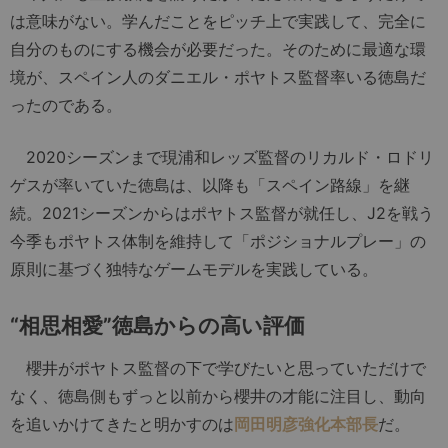
は意味がない。学んだことをピッチ上で実践して、完全に
自分のものにする機会が必要だった。そのために最適な環
境が、スペイン人のダニエル・ポヤトス監督率いる徳島だ
ったのである。
2020シーズンまで現浦和レッズ監督のリカルド・ロドリ
ゲスが率いていた徳島は、以降も「スペイン路線」を継
続。2021シーズンからはポヤトス監督が就任し、J2を戦う
今季もポヤトス体制を維持して「ポジショナルプレー」の
原則に基づく独特なゲームモデルを実践している。
“相思相愛”徳島からの高い評価
櫻井がポヤトス監督の下で学びたいと思っていただけで
なく、徳島側もずっと以前から櫻井の才能に注目し、動向
を追いかけてきたと明かすのは
岡田明彦強化本部長
だ。