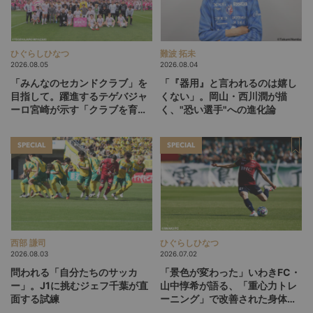
ひぐらしひなつ
難波 拓未
2026.08.05
2026.08.04
「みんなのセカンドクラブ」を
「『器用』と言われるのは嬉し
目指して。躍進するテゲバジャ
くない」。岡山・西川潤が描
ーロ宮崎が示す「クラブを育て
く、"恐い選手"への進化論
る」という価値観
SPECIAL
SPECIAL
西部 謙司
ひぐらしひなつ
2026.08.03
2026.07.02
問われる「自分たちのサッカ
「景色が変わった」いわきFC・
ー」。J1に挑むジェフ千葉が直
山中惇希が語る、「重心力トレ
面する試練
ーニング」で改善された身体と
プレー（後編）