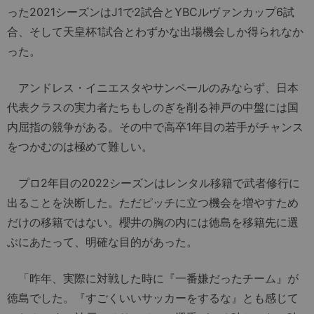
った2021シーズンはJ1で2試合とYBCルヴァンカップ6試
合、そして天皇杯1試合とわずかな出場機会しか得られなか
った。
アンドレス・イニエスタやサンペールのみならず、日本
代表クラスの実力者たちもしのぎを削る神戸の中盤には国
内屈指の競争がある。その中で高卒1年目の若手がチャンス
をつかむのは極めて難しい。
プロ2年目の2022シーズンはレンタル移籍で武者修行に
出ることを決断した。ただピッチに立つ機会を増やすため
だけの移籍ではない。櫻井の胸の内には徳島を移籍先に選
ぶにあたって、明確な目的があった。
「昨年、実際に対戦した時に『一番嫌だったチーム』が
徳島でした。『すごくいいサッカーをするな』とも感じて