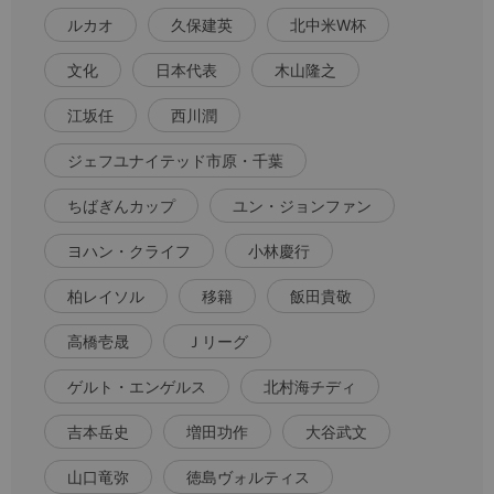
ルカオ
久保建英
北中米W杯
文化
日本代表
木山隆之
江坂任
西川潤
ジェフユナイテッド市原・千葉
ちばぎんカップ
ユン・ジョンファン
ヨハン・クライフ
小林慶行
柏レイソル
移籍
飯田貴敬
高橋壱晟
Ｊリーグ
ゲルト・エンゲルス
北村海チディ
吉本岳史
増田功作
大谷武文
山口竜弥
徳島ヴォルティス