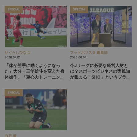
SPECIAL
SPECIAL
ひぐらしひなつ
フットボリスタ 編集部
2026.07.01
2026.06.02
「体が勝手に動くようになっ
今Jリーグに必要な経営人材と
た」大分・三竿雄斗を変えた身
は？スポーツビジネスの実践知
体操作。「重心力トレーニン
が集まる「SHC」というプラッ
グ」との出会い（前編）
トフォーム
SPECIAL
白谷 遼