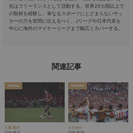
在はフリーランスとして活動する。世界20カ国以上で
の取材を経験し、単なるスポーツにとどまらないサッ
カーの力を世間に伝えるべく、Jリーグや日本代表を
中心に海外のマイナーリーグまで幅広くカバーする。
関連記事
SPECIAL
FEATURE
土屋 雅史
ささゆか
2026.08.10
2026.08.09