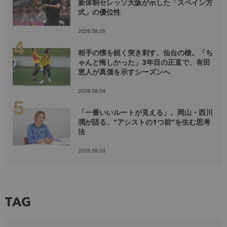
新体制セレッソ大阪が示した「スペイン方
式」の優位性
2026.08.05
相手の懐を鋭く突き刺す、仙台の槍。「ち
ゃんと悔しかった」3年目の正直で、有田
恵人が真価を示すシーズンへ
2026.08.04
「一番いいルートが見える」。岡山・西川
潤が語る、“アシストの1つ前”を生む思考
法
2026.08.03
TAG