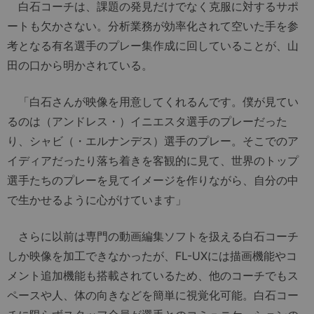
白石コーチは、課題の発見だけでなく克服に対するサポ
ートも欠かさない。分析業務が効率化されて空いた手を参
考となる有名選手のプレー集作成に回していることが、山
田の口から明かされている。
「白石さんが映像を用意してくれるんです。僕が見てい
るのは（アンドレス・）イニエスタ選手のプレーだった
り、シャビ（・エルナンデス）選手のプレー。そこでのア
イディアだったり落ち着きを客観的に見て、世界のトップ
選手たちのプレーを見てイメージを作りながら、自分の中
で生かせるように心がけています」
さらに以前は専門の動画編集ソフトを扱える白石コーチ
しか映像を加工できなかったが、FL-UXには描画機能やコ
メント追加機能も搭載されているため、他のコーチでもス
ペースや人、体の向きなどを簡単に視覚化可能。白石コー