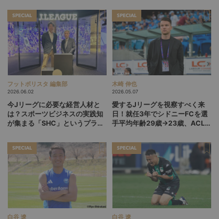
ディ・ガルシア劇場の裏側
SPECIAL
SPECIAL
フットボリスタ 編集部
木崎 伸也
2026.06.02
2026.05.07
今Jリーグに必要な経営人材と
愛するJリーグを視察すべく来
は？スポーツビジネスの実践知
日！就任3年でシドニーFCを選
が集まる「SHC」というプラッ
手平均年齢29歳→23歳、ACL2
トフォーム
準決勝進出に導いたバウムヨハ
ン“SD”の今
SPECIAL
SPECIAL
白谷 遼
白谷 遼