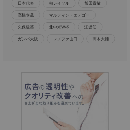
日本代表
柏レイソル
飯田貴敬
高橋壱晟
マルティン・エデゴー
久保建英
北中米W杯
江坂任
ガンバ大阪
レノファ山口
高木大輔