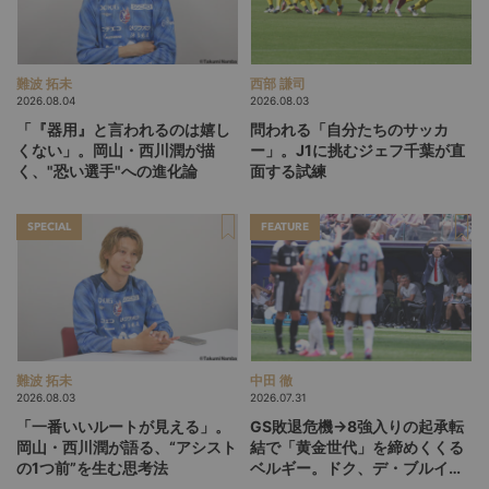
難波 拓未
西部 謙司
2026.08.04
2026.08.03
「『器用』と言われるのは嬉し
問われる「自分たちのサッカ
くない」。岡山・西川潤が描
ー」。J1に挑むジェフ千葉が直
く、"恐い選手"への進化論
面する試練
SPECIAL
FEATURE
難波 拓未
中田 徹
2026.08.03
2026.07.31
「一番いいルートが見える」。
GS敗退危機→8強入りの起承転
岡山・西川潤が語る、“アシスト
結で「黄金世代」を締めくくる
の1つ前”を生む思考法
ベルギー。ドク、デ・ブルイネ
を下げて2点差を逆転したリュ