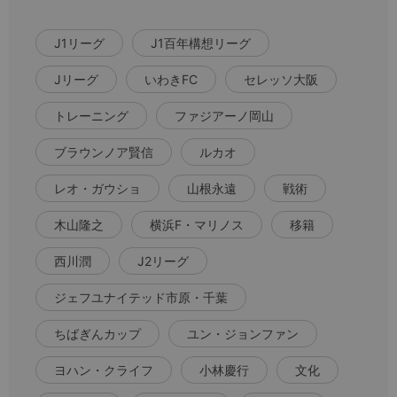
J1リーグ
J1百年構想リーグ
Jリーグ
いわきFC
セレッソ大阪
トレーニング
ファジアーノ岡山
ブラウンノア賢信
ルカオ
レオ・ガウショ
山根永遠
戦術
木山隆之
横浜F・マリノス
移籍
西川潤
J2リーグ
ジェフユナイテッド市原・千葉
ちばぎんカップ
ユン・ジョンファン
ヨハン・クライフ
小林慶行
文化