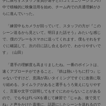
チに限らずスタッフ全員が選手とのコミュニケーションの
中で積極的に映像活用を始め、チーム内での共通理解がさ
らに進んでいった。
「練習中もカメラが回っていて、スタッフの方が『この
シーン送るから見といて。明日また話そう』みたいな感じ
で、僕のプレーをスマホに送ってくれます。僕もそれをす
ぐに確認して、次の日に話し合えるので、わかりやすいで
す」（山田）
「選手の理解度も高まりましたね。一番のポイントは、
速くアプローチができること。『鉄は熱いうちに打つ』じ
ゃないですけど、意識が高いタイミングですぐに改善に取
り組める。タイムラグがあると選手もうろ覚えになりやす
く、言葉や文字で説明してもすぐにわからないことがある
ので。でも今はFL-UXを通じて練習で『じゃあ、後で見て
ね』と声をかけた直後に、話題にしたシーンを送れるので