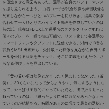
を促進させる意図もあった。選手が自身のパフォーマンス
を振り返られるよう、 白石コーチが試合映像や練習映像を
見直しながら一つひとつのプレーを切り抜き、編集で繋ぎ
合わせて一人ひとりのハイライト動画を作成していたのは
昔の話。現在はFL-UX上で選手名のタグをクリックすれば
個々のプレーを一瞬で抽出可能で、リスト化して各選手の
スマートフォンやタブレットに送信できる。湘南で10番を
背負うMF山田直輝も、受け取った映像を見ながら自身のボ
ールを受ける状況をチェック。そこに31歳を迎えた今、さ
らなる伸びしろを見出している。
「昔の若い頃は映像とかまったく気にしてなかった（苦
笑）。30くらいになってからようやく、気にするようにな
って。やっぱり主観的にやっていた時と、後で振り返った
時っていうのは、『思ったより自分に時間があったな』っ
ていうのが結構ある。時間があるのに慌てて最良の選択が