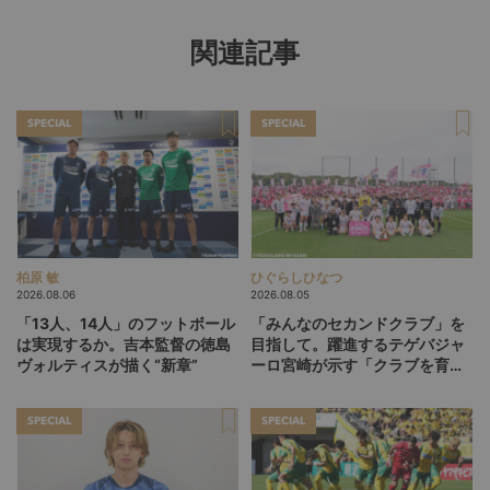
関連記事
SPECIAL
SPECIAL
柏原 敏
ひぐらしひなつ
2026.08.06
2026.08.05
「13人、14人」のフットボール
「みんなのセカンドクラブ」を
は実現するか。吉本監督の徳島
目指して。躍進するテゲバジャ
ヴォルティスが描く“新章”
ーロ宮崎が示す「クラブを育て
る」という価値観
SPECIAL
SPECIAL