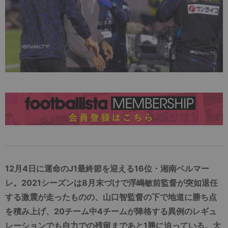
12月4日に運命のJ1最終節を迎える16位・湘南ベルマー
レ。2021シーズンは8月末づけで浮嶋敏前監督が突如退任
する激震が走ったものの、山口智監督の下で地道に勝ち点
を積み上げ、20チーム中4チームが降格する異例のレギュ
レーションでも自力での残留まであと1勝に迫っている。大