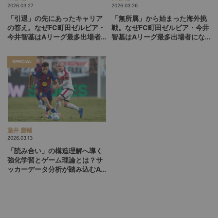
2026.03.27
2026.03.26
「引退」の先にあったキャリア
「無所属」から始まった海外挑
の答え。なぜFC町田ゼルビア・
戦。なぜFC町田ゼルビア・今井
今井智基はAリーグ最多出場者
智基はAリーグ最多出場者にな
になれたのか（後編）
れたのか（前編）
SPECIAL
藤井 慶輔
2026.03.13
「読み合い」の構造理解へ導く
強化学習とゲーム理論とは？サ
ッカーデータ分析が踏み込むAI
活用の未来（後編）