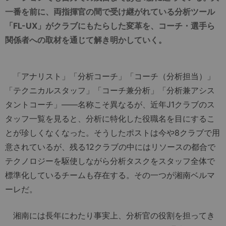
一番を前に、両指揮官の間で受け継がれている分析ツール
「FL-UX」がクラブにもたらした変革を、コーチ・選手ら
関係者への取材を通じて解き明かしていく。
「アナリスト」「分析コーチ」「コーチ（分析担当）」
「テクニカルスタッフ」「コーチ兼分析」「分析兼アシス
タントコーチ」――名称こそ異なるが、近年J1クラブのス
タッフ一覧を見ると、分析に特化した役職名を目にするこ
とが珍しくなくなった。そうしたポストは今や8クラブで用
意されているが、残る12クラブの中にはリソースの都合で
テクノロジーを駆使しながら分析タスクをスタッフ全体で
標準化しているチームも存在する。その一つが湘南ベルマ
ーレだ。
湘南には長年にわたり事実上、分析官の役割を担ってき