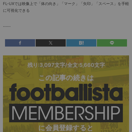
FL-UXでは映像上で「体の向き」「マーク」「矢印」「スペース」を手軽
に可視化できる
……
残り:3,097文字/全文:5,660文字
この記事の続きは
に会員登録すると