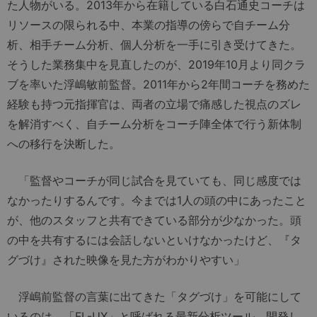
た人物がいる。2013年から在籍している白石通史コーチは
リソースの限られる中、本業の指導の傍らで自チーム分
析、相手チーム分析、個人分析を一手に引き受けてきた。
そうした業務集中を見直したのが、2019年10月より同クラ
ブを率いた浮嶋敏前監督。2011年から2年間コーチを務めた
経験も持つ元指揮官は、両者の立場で痛感した視点のズレ
を解消すべく、自チーム分析をコーチ陣全体で行う新体制
への移行を決断した。
「監督やコーチが同じ試合を見ていても、同じ感度では
なかったりするんです。今までは1人の頭の中にあったこと
が、他のスタッフと共有できている部分が少なかった。頭
の中を共有するには会話しないといけなかったけど、『タ
グづけ』された映像を見た方がわかりやすい」
浮嶋前監督の言葉に出てきた「タグづけ」を可能にして
いるのは、「FL-UX」と呼ばれる最新分析ツール。開発し