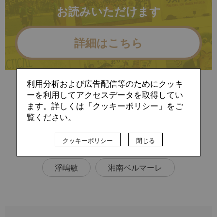
お読みいただけます
詳細はこちら
利用分析および広告配信等のためにクッキ
すでに会員の方（ログイン）
ーを利用してアクセスデータを取得してい
ます。詳しくは「クッキーポリシー」をご
覧ください。
TAG
クッキーポリシー
閉じる
J1リーグ
分析
山口智
浮嶋敏
湘南ベルマーレ